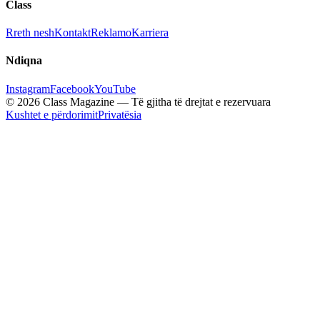
Class
Rreth nesh
Kontakt
Reklamo
Karriera
Ndiqna
Instagram
Facebook
YouTube
© 2026 Class Magazine — Të gjitha të drejtat e rezervuara
Kushtet e përdorimit
Privatësia