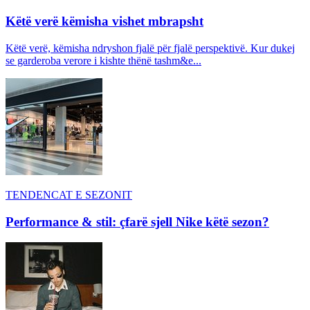
Këtë verë këmisha vishet mbrapsht
Këtë verë, këmisha ndryshon fjalë për fjalë perspektivë. Kur dukej
se garderoba verore i kishte thënë tashm&e...
TENDENCAT E SEZONIT
Performance & stil: çfarë sjell Nike këtë sezon?