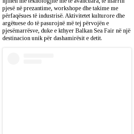
njihen me teknologjitë më të avancuara, të marrin
pjesë në prezantime, workshope dhe takime me
përfaqësues të industrisë. Aktivitetet kulturore dhe
argëtuese do të pasurojnë më tej përvojën e
pjesëmarrësve, duke e kthyer Balkan Sea Fair në një
destinacion unik për dashamirësit e detit.