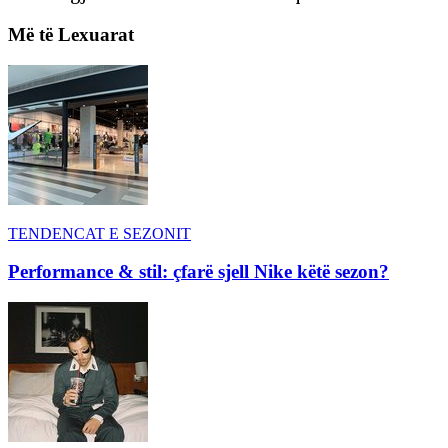
Më të Lexuarat
TENDENCAT E SEZONIT
Performance & stil: çfarë sjell Nike këtë sezon?