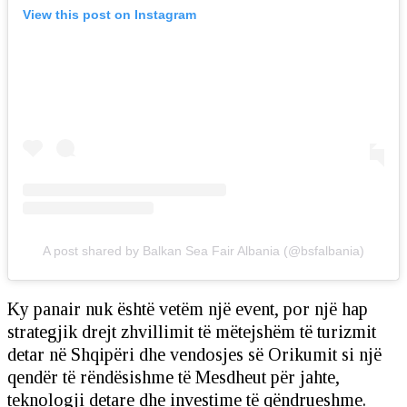
View this post on Instagram
A post shared by Balkan Sea Fair Albania (@bsfalbania)
Ky panair nuk është vetëm një event, por një hap
strategjik drejt zhvillimit të mëtejshëm të turizmit
detar në Shqipëri dhe vendosjes së Orikumit si një
qendër të rëndësishme të Mesdheut për jahte,
teknologji detare dhe investime të qëndrueshme.