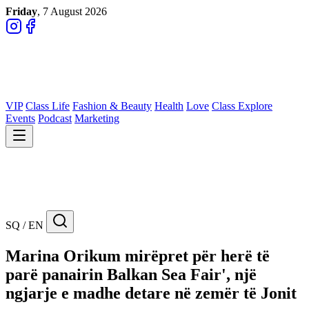
Friday
, 7 August 2026
VIP
Class Life
Fashion & Beauty
Health
Love
Class Explore
Events
Podcast
Marketing
SQ / EN
Marina Orikum mirëpret për herë të
parë panairin Balkan Sea Fair', një
ngjarje e madhe detare në zemër të Jonit