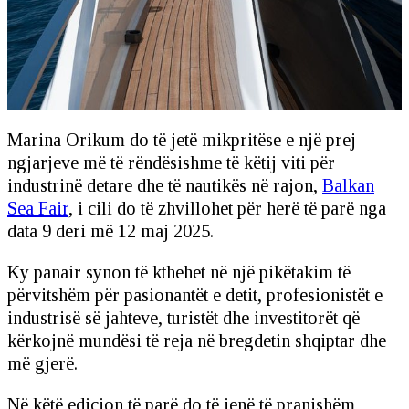
Marina Orikum do të jetë mikpritëse e një prej
ngjarjeve më të rëndësishme të këtij viti për
industrinë detare dhe të nautikës në rajon,
Balkan
Sea Fair
, i cili do të zhvillohet për herë të parë nga
data 9 deri më 12 maj 2025.
Ky panair synon të kthehet në një pikëtakim të
përvitshëm për pasionantët e detit, profesionistët e
industrisë së jahteve, turistët dhe investitorët që
kërkojnë mundësi të reja në bregdetin shqiptar dhe
më gjerë.
Në këtë edicion të parë do të jenë të pranishëm