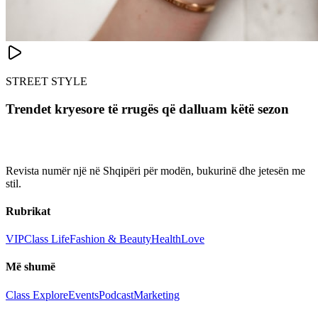
STREET STYLE
Trendet kryesore të rrugës që dalluam këtë sezon
Revista numër një në Shqipëri për modën, bukurinë dhe jetesën me
stil.
Rubrikat
VIP
Class Life
Fashion & Beauty
Health
Love
Më shumë
Class Explore
Events
Podcast
Marketing