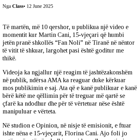
Nga
Class
•
12 June 2025
Të martën, më 10 qershor, u publikua një video e
momentit kur Martin Cani, 15-vjeçari që humbi
jetën pranë shkollës “Fan Noli” në Tiranë në nëntor
të vitit të shkuar, largohet pasi është goditur me
thikë.
Videoja ka ngjallur një reagim të jashtëzakonshëm
në publik, ndërsa AMA ka reaguar duke kërkuar
mos publikimin e saj. Ata që e kanë publikuar e kanë
bërë këtë me qëllimin për të treguar më qartë se
çfarë ka ndodhur dhe për të vërtetuar nëse është
manipuluar e vërteta.
Në studion e Opinion, në nisje të emisionit, e ftuar
ishte nëna e 15-vjeçarit, Florina Cani. Ajo foli jo