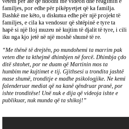
vetëm për atë që ndodhi me videon dhe reagimin e
familjes, por edhe për pikëpyetjet që ka familja.
Bashkë me këto, u diskutua edhe për një projekt të
familjes, e cila ka vendosur që shtëpinë e tyre ta
hapë si një lloj muzeu në kujtim të djalit të tyre, i cili
iku nga kjo jetë në një moshë shumë të re.
“Me thënë të drejtën, po mundohemi ta marrim pak
veten dhe ta kthejmë dhimbjen në forcë. Dhimbja çdo
ditë shtohet, por ne duam që Martinin mos ta
humbim me kujtimet e tij. Gjithsesi u trondita jashtë
mase shumë, tronditje e madhe psikologjike. Ne kemi
falenderuar mediat që na kan
ë qëndruar pranë, por
ishte tronditëse! Unë nuk e dija që videoja ishte e
publikuar, nuk munda që ta shikoj!”