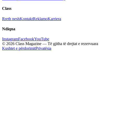
Class
Rreth nesh
Kontakt
Reklamo
Karriera
Ndiqna
Instagram
Facebook
YouTube
© 2026 Class Magazine — Të gjitha të drejtat e rezervuara
Kushtet e përdorimit
Privatësia