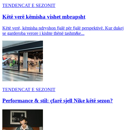
TENDENCAT E SEZONIT
Këtë verë këmisha vishet mbrapsht
Këtë verë, këmisha ndryshon fjalë për fjalë perspektivë. Kur dukej
se garderoba verore i kishte thënë tashm&e...
TENDENCAT E SEZONIT
Performance & stil: çfarë sjell Nike këtë sezon?