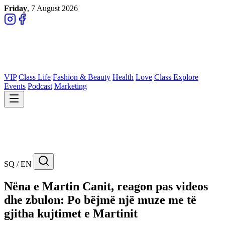
Friday
, 7 August 2026
VIP
Class Life
Fashion & Beauty
Health
Love
Class Explore
Events
Podcast
Marketing
SQ / EN
Nëna e Martin Canit, reagon pas videos
dhe zbulon: Po bëjmë një muze me të
gjitha kujtimet e Martinit