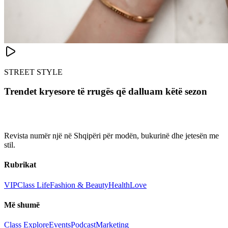
STREET STYLE
Trendet kryesore të rrugës që dalluam këtë sezon
Revista numër një në Shqipëri për modën, bukurinë dhe jetesën me
stil.
Rubrikat
VIP
Class Life
Fashion & Beauty
Health
Love
Më shumë
Class Explore
Events
Podcast
Marketing