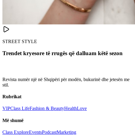
STREET STYLE
Trendet kryesore të rrugës që dalluam këtë sezon
Revista numër një në Shqipëri për modën, bukurinë dhe jetesën me
stil.
Rubrikat
VIP
Class Life
Fashion & Beauty
Health
Love
Më shumë
Class Explore
Events
Podcast
Marketing