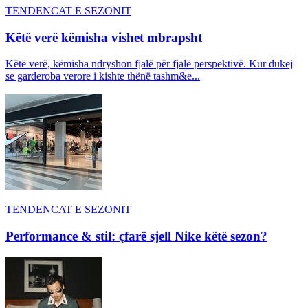
TENDENCAT E SEZONIT
Këtë verë këmisha vishet mbrapsht
Këtë verë, këmisha ndryshon fjalë për fjalë perspektivë. Kur dukej
se garderoba verore i kishte thënë tashm&e...
TENDENCAT E SEZONIT
Performance & stil: çfarë sjell Nike këtë sezon?