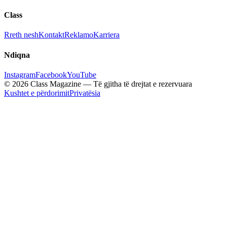
Class
Rreth nesh
Kontakt
Reklamo
Karriera
Ndiqna
Instagram
Facebook
YouTube
© 2026 Class Magazine — Të gjitha të drejtat e rezervuara
Kushtet e përdorimit
Privatësia