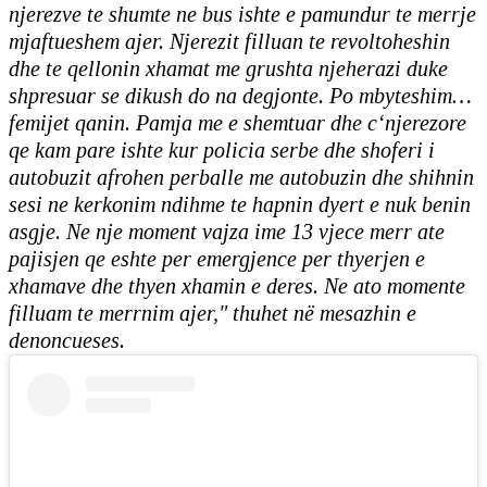
njerezve te shumte ne bus ishte e pamundur te merrje
mjaftueshem ajer. Njerezit filluan te revoltoheshin
dhe te qellonin xhamat me grushta njeherazi duke
shpresuar se dikush do na degjonte. Po mbyteshim…
femijet qanin. Pamja me e shemtuar dhe c‘njerezore
qe kam pare ishte kur policia serbe dhe shoferi i
autobuzit afrohen perballe me autobuzin dhe shihnin
sesi ne kerkonim ndihme te hapnin dyert e nuk benin
asgje. Ne nje moment vajza ime 13 vjece merr ate
pajisjen qe eshte per emergjence per thyerjen e
xhamave dhe thyen xhamin e deres. Ne ato momente
filluam te merrnim ajer," thuhet në mesazhin e
denoncueses.