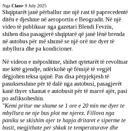
Nga
Class
•
9 July 2025
Shqiptarët janë përballur me një rast të paprecedentë
ditën e djeshme në aeroportin e Beogradit. Në një
video të publikuar nga gazetari Blendi Fevziu,
shihen disa pasagjerë shqiptarë që janë lënë brenda
në autobus për më shumë se një orë me dyer të
mbyllura dhe pa kondicioner.
Në videon e mëposhtme, shihet qytetarët të revoltuar
me këtë gjendje, ndërkohë që fëmijë të vegjël
dëgjohen teksa qajnë. Pas disa përpjekjesh të
pasuksesshme për të dalë nga autobusi, pasagjerët
kanë thyer xhamat e autobusit për të marrë ajër, pasi
po asfiksoheshin.
"Kemi pritur me shume se 1 ore e 20 min me dyer te
mbyllura ne nje bus plot me njerez. Fillova nga
paniku se skishim ajer te hapja dritaret e siperme te
busit, megjithate per shkak te temperaturave dhe