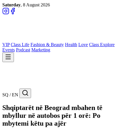
Saturday
, 8 August 2026
VIP
Class Life
Fashion & Beauty
Health
Love
Class Explore
Events
Podcast
Marketing
SQ / EN
Shqiptarët në Beograd mbahen të
mbyllur në autobos për 1 orë: Po
mbytemi këtu pa ajër