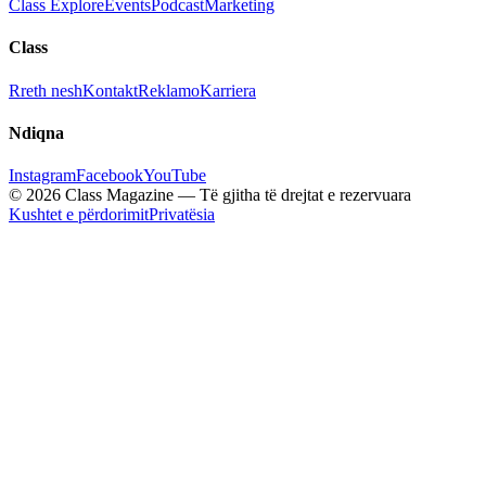
Class Explore
Events
Podcast
Marketing
Class
Rreth nesh
Kontakt
Reklamo
Karriera
Ndiqna
Instagram
Facebook
YouTube
© 2026 Class Magazine — Të gjitha të drejtat e rezervuara
Kushtet e përdorimit
Privatësia