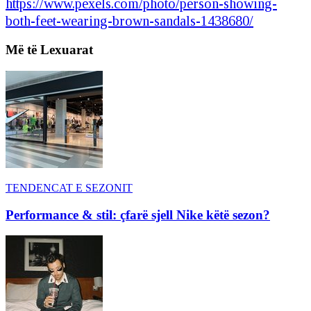
https://www.pexels.com/photo/person-showing-
both-feet-wearing-brown-sandals-1438680/
Më të Lexuarat
TENDENCAT E SEZONIT
Performance & stil: çfarë sjell Nike këtë sezon?