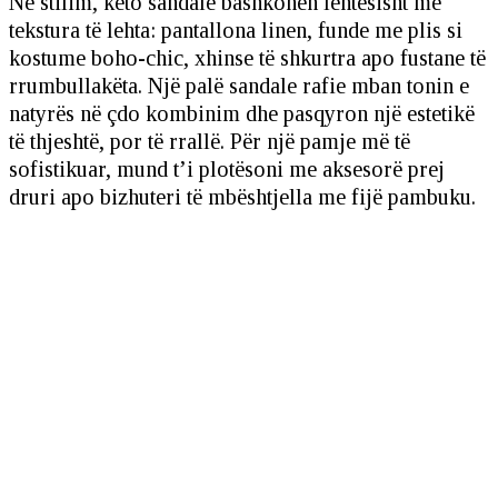
Në stilim, këto sandale bashkohen lehtësisht me
tekstura të lehta: pantallona linen, funde me plis si
kostume boho-chic, xhinse të shkurtra apo fustane të
rrumbullakëta. Një palë sandale rafie mban tonin e
natyrës në çdo kombinim dhe pasqyron një estetikë
të thjeshtë, por të rrallë. Për një pamje më të
sofistikuar, mund t’i plotësoni me aksesorë prej
druri apo bizhuteri të mbështjella me fijë pambuku.