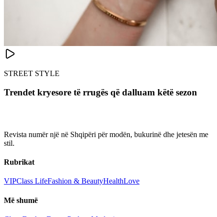
STREET STYLE
Trendet kryesore të rrugës që dalluam këtë sezon
Revista numër një në Shqipëri për modën, bukurinë dhe jetesën me
stil.
Rubrikat
VIP
Class Life
Fashion & Beauty
Health
Love
Më shumë