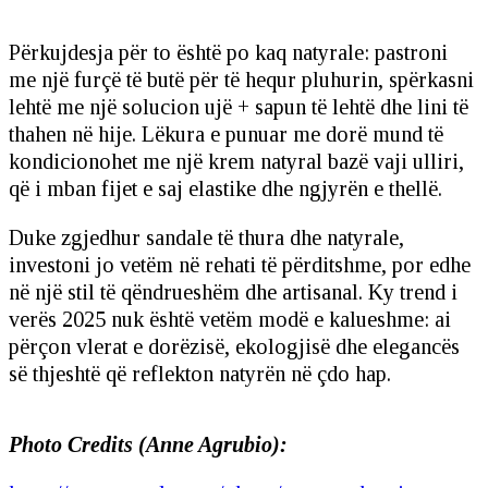
Përkujdesja për to është po kaq natyrale: pastroni
me një furçë të butë për të hequr pluhurin, spërkasni
lehtë me një solucion ujë + sapun të lehtë dhe lini të
thahen në hije. Lëkura e punuar me dorë mund të
kondicionohet me një krem natyral bazë vaji ulliri,
që i mban fijet e saj elastike dhe ngjyrën e thellë.
Duke zgjedhur sandale të thura dhe natyrale,
investoni jo vetëm në rehati të përditshme, por edhe
në një stil të qëndrueshëm dhe artisanal. Ky trend i
verës 2025 nuk është vetëm modë e kalueshme: ai
përçon vlerat e dorëzisë, ekologjisë dhe elegancës
së thjeshtë që reflekton natyrën në çdo hap.
Photo Credits (Anne Agrubio):