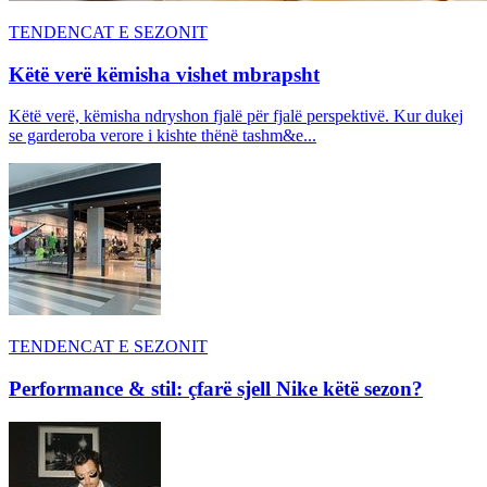
TENDENCAT E SEZONIT
Këtë verë këmisha vishet mbrapsht
Këtë verë, këmisha ndryshon fjalë për fjalë perspektivë. Kur dukej
se garderoba verore i kishte thënë tashm&e...
TENDENCAT E SEZONIT
Performance & stil: çfarë sjell Nike këtë sezon?