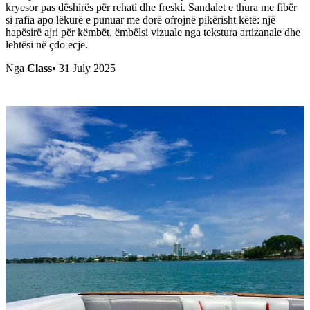
kryesor pas dëshirës për rehati dhe freski. Sandalet e thura me fibër
si rafia apo lëkurë e punuar me dorë ofrojnë pikërisht këtë: një
hapësirë ajri për këmbët, ëmbëlsi vizuale nga tekstura artizanale dhe
lehtësi në çdo ecje.
Nga
Class
•
31 July 2025