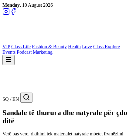
Monday
, 10 August 2026
VIP
Class Life
Fashion & Beauty
Health
Love
Class Explore
Events
Podcast
Marketing
SQ / EN
Sandale të thurura dhe natyrale për çdo
ditë
Verë pas vere, rikthimi tek materialet natyrale mbetet frymëzimi