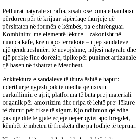
Pëlhurat natyrale si rafia, sisali ose bima e bambusit
përdoren për të krijuar sipërfaqe thurjeje që
përshtaten në formën e këmbës, pa e shtrënguar.
Kombinimi me elementë lëkure – zakonisht në
nuanca kafe, krem apo terrakote – i jep sandaleve
një qëndrueshmëri të nevojshme, ndjesi natyrale dhe
një prekje fine dorëzie, tipike për punimet artizanale
që hasen në fshatrat e Mesdheut.
Arkitektura e sandaleve të thura është e hapur:
ndërthurje nyjesh pak të mëdha që nxisin
qarkullimin e ajrit, platforma të buta prej materiali
organik për amortizim dhe rripa të lehtë prej lëkure
të zbutur për fikse të sigurt. Kjo ndihmon që edhe
pas një dite të gjatë ecjeje nëpër qytet apo bregdet,
këmbët të mbeten të freskëta dhe pa lodhje të tepruar.