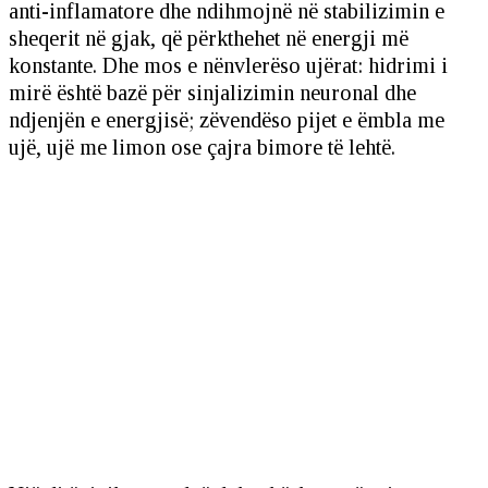
anti-inflamatore dhe ndihmojnë në stabilizimin e
sheqerit në gjak, që përkthehet në energji më
konstante. Dhe mos e nënvlerëso ujërat: hidrimi i
mirë është bazë për sinjalizimin neuronal dhe
ndjenjën e energjisë; zëvendëso pijet e ëmbla me
ujë, ujë me limon ose çajra bimore të lehtë.