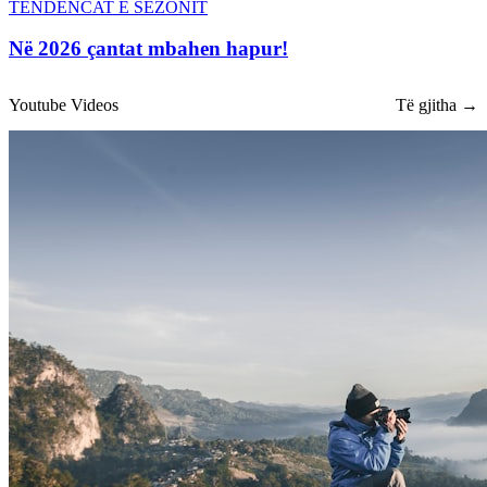
TENDENCAT E SEZONIT
Në 2026 çantat mbahen hapur!
Youtube Videos
Të gjitha →