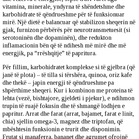
vitamina, minerale, yndyrna të shëndetshme dhe
karbohidrate të qëndrueshme për të funksionuar
mirë. Një dietë e balancuar që stabilizon sheqerin në
gjak, furnizon përbërës për neurotransmetuesit (si
serotoninën dhe dopaminën), dhe redukton
inflamacionin bën që të ndihesh më mirë dhe më
energjik, pa “rrëshqitje” të papritura.
Për fillim, karbohidratet komplekse si të gjelbra (që
janë të plota) – të tilla si tërshëra, quinoa, oriz kafe
dhe thekë – japin energji të qëndrueshme pa
shpërthime sheqeri. Kur i kombinon me proteina të
lehta (vezë, bishtajore, gjeldeti i pjekur), e ndihmon
trupin të ruajë fokusin dhe të shmangë lodhjen e
papritur. Arrat dhe farat (arrat, bajamet, farat e linit,
chia) sjellin omega-3, magnez dhe triptofan, që
mbështesin funksionin e trurit dhe disponimin.
Frutat si manaferra, bananet dhe agrumet ofrojnë