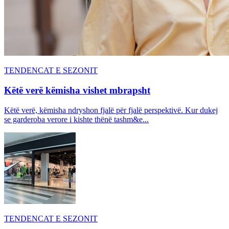
TENDENCAT E SEZONIT
Këtë verë këmisha vishet mbrapsht
Këtë verë, këmisha ndryshon fjalë për fjalë perspektivë. Kur dukej
se garderoba verore i kishte thënë tashm&e...
TENDENCAT E SEZONIT