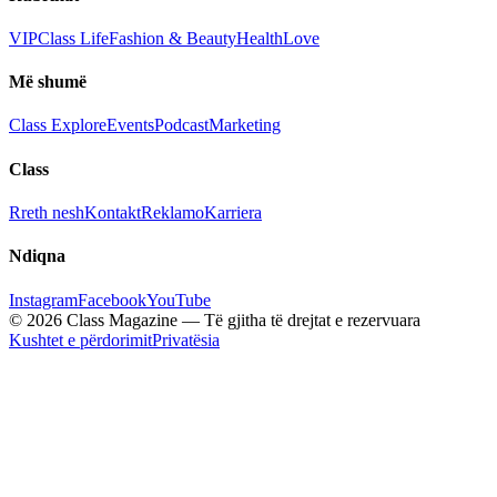
VIP
Class Life
Fashion & Beauty
Health
Love
Më shumë
Class Explore
Events
Podcast
Marketing
Class
Rreth nesh
Kontakt
Reklamo
Karriera
Ndiqna
Instagram
Facebook
YouTube
© 2026 Class Magazine — Të gjitha të drejtat e rezervuara
Kushtet e përdorimit
Privatësia