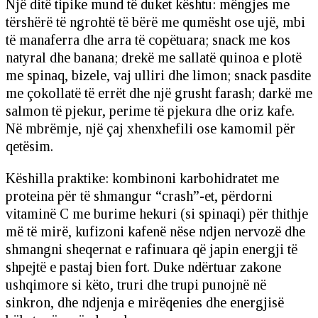
Një ditë tipike mund të duket kështu: mëngjes me
tërshërë të ngrohtë të bërë me qumësht ose ujë, mbi
të manaferra dhe arra të copëtuara; snack me kos
natyral dhe banana; drekë me sallatë quinoa e plotë
me spinaq, bizele, vaj ulliri dhe limon; snack pasdite
me çokollatë të errët dhe një grusht farash; darkë me
salmon të pjekur, perime të pjekura dhe oriz kafe.
Në mbrëmje, një çaj xhenxhefili ose kamomil për
qetësim.
Këshilla praktike: kombinoni karbohidratet me
proteina për të shmangur “crash”-et, përdorni
vitaminë C me burime hekuri (si spinaqi) për thithje
më të mirë, kufizoni kafenë nëse ndjen nervozë dhe
shmangni sheqernat e rafinuara që japin energji të
shpejtë e pastaj bien fort. Duke ndërtuar zakone
ushqimore si këto, truri dhe trupi punojnë në
sinkron, dhe ndjenja e mirëqenies dhe energjisë