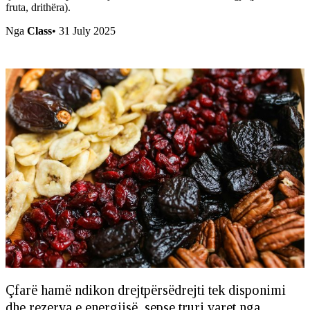
fruta, drithëra).
Nga
Class
•
31 July 2025
Çfarë hamë ndikon drejtpërsëdrejti tek disponimi
dhe rezerva e energjisë, sepse truri varet nga