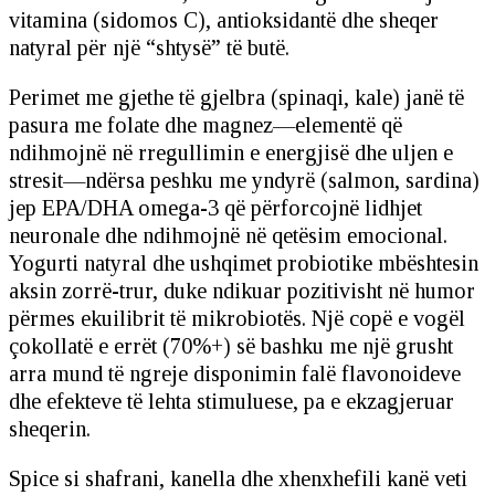
vitamina (sidomos C), antioksidantë dhe sheqer
natyral për një “shtysë” të butë.
Perimet me gjethe të gjelbra (spinaqi, kale) janë të
pasura me folate dhe magnez—elementë që
ndihmojnë në rregullimin e energjisë dhe uljen e
stresit—ndërsa peshku me yndyrë (salmon, sardina)
jep EPA/DHA omega-3 që përforcojnë lidhjet
neuronale dhe ndihmojnë në qetësim emocional.
Yogurti natyral dhe ushqimet probiotike mbështesin
aksin zorrë-trur, duke ndikuar pozitivisht në humor
përmes ekuilibrit të mikrobiotës. Një copë e vogël
çokollatë e errët (70%+) së bashku me një grusht
arra mund të ngreje disponimin falë flavonoideve
dhe efekteve të lehta stimuluese, pa e ekzagjeruar
sheqerin.
Spice si shafrani, kanella dhe xhenxhefili kanë veti