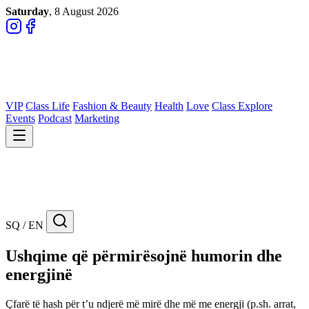
Saturday
, 8 August 2026
VIP
Class Life
Fashion & Beauty
Health
Love
Class Explore
Events
Podcast
Marketing
SQ / EN
Ushqime që përmirësojnë humorin dhe
energjinë
Çfarë të hash për t’u ndjerë më mirë dhe më me energji (p.sh. arrat,