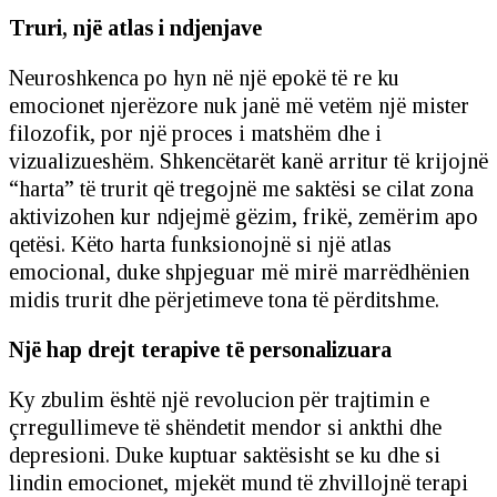
Truri, një atlas i ndjenjave
Neuroshkenca po hyn në një epokë të re ku
emocionet njerëzore nuk janë më vetëm një mister
filozofik, por një proces i matshëm dhe i
vizualizueshëm. Shkencëtarët kanë arritur të krijojnë
“harta” të trurit që tregojnë me saktësi se cilat zona
aktivizohen kur ndjejmë gëzim, frikë, zemërim apo
qetësi. Këto harta funksionojnë si një atlas
emocional, duke shpjeguar më mirë marrëdhënien
midis trurit dhe përjetimeve tona të përditshme.
Një hap drejt terapive të personalizuara
Ky zbulim është një revolucion për trajtimin e
çrregullimeve të shëndetit mendor si ankthi dhe
depresioni. Duke kuptuar saktësisht se ku dhe si
lindin emocionet, mjekët mund të zhvillojnë terapi