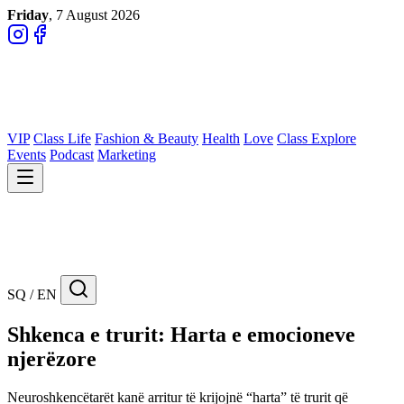
Friday
, 7 August 2026
VIP
Class Life
Fashion & Beauty
Health
Love
Class Explore
Events
Podcast
Marketing
SQ / EN
Shkenca e trurit: Harta e emocioneve
njerëzore
Neuroshkencëtarët kanë arritur të krijojnë “harta” të trurit që