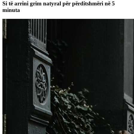
Si të arrini grim natyral për përditshmëri në 5
minuta