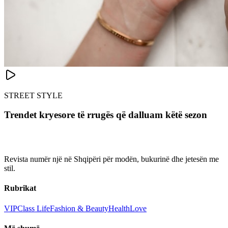
STREET STYLE
Trendet kryesore të rrugës që dalluam këtë sezon
Revista numër një në Shqipëri për modën, bukurinë dhe jetesën me
stil.
Rubrikat
VIP
Class Life
Fashion & Beauty
Health
Love