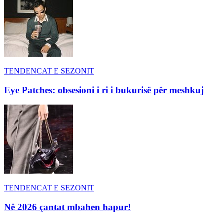
TENDENCAT E SEZONIT
Eye Patches: obsesioni i ri i bukurisë për meshkuj
TENDENCAT E SEZONIT
Në 2026 çantat mbahen hapur!