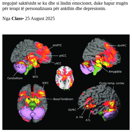
tregojnë saktësisht se ku dhe si lindin emocionet, duke hapur rrugën
për terapi të personalizuara për ankthin dhe depresionin.
Nga
Class
•
25 August 2025