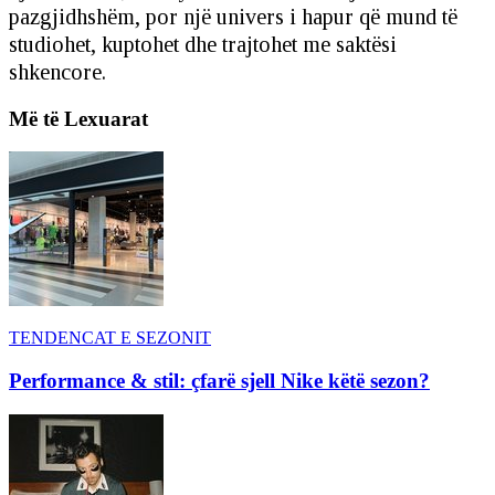
pazgjidhshëm, por një univers i hapur që mund të
studiohet, kuptohet dhe trajtohet me saktësi
shkencore.
Më të Lexuarat
TENDENCAT E SEZONIT
Performance & stil: çfarë sjell Nike këtë sezon?