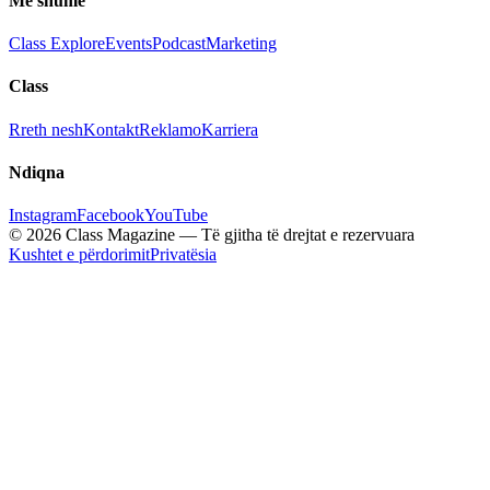
Më shumë
Class Explore
Events
Podcast
Marketing
Class
Rreth nesh
Kontakt
Reklamo
Karriera
Ndiqna
Instagram
Facebook
YouTube
© 2026 Class Magazine — Të gjitha të drejtat e rezervuara
Kushtet e përdorimit
Privatësia