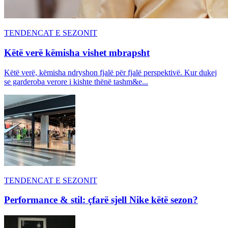
TENDENCAT E SEZONIT
Këtë verë këmisha vishet mbrapsht
Këtë verë, këmisha ndryshon fjalë për fjalë perspektivë. Kur dukej
se garderoba verore i kishte thënë tashm&e...
TENDENCAT E SEZONIT
Performance & stil: çfarë sjell Nike këtë sezon?