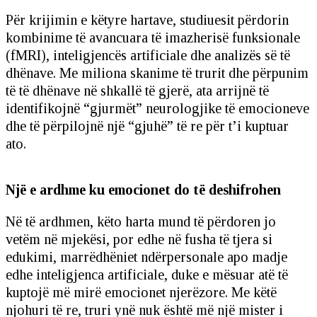
Për krijimin e këtyre hartave, studiuesit përdorin
kombinime të avancuara të imazherisë funksionale
(fMRI), inteligjencës artificiale dhe analizës së të
dhënave. Me miliona skanime të trurit dhe përpunim
të të dhënave në shkallë të gjerë, ata arrijnë të
identifikojnë “gjurmët” neurologjike të emocioneve
dhe të përpilojnë një “gjuhë” të re për t’i kuptuar
ato.
Një e ardhme ku emocionet do të deshifrohen
Në të ardhmen, këto harta mund të përdoren jo
vetëm në mjekësi, por edhe në fusha të tjera si
edukimi, marrëdhëniet ndërpersonale apo madje
edhe inteligjenca artificiale, duke e mësuar atë të
kuptojë më mirë emocionet njerëzore. Me këtë
njohuri të re, truri ynë nuk është më një mister i