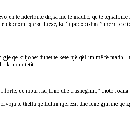
evojën të ndërtonte diçka më të madhe, që të tejkalonte 
jë ekonomi qarkulluese, ku “i padobishmi” merr jetë të
 gjë që krijohet duhet të ketë një qëllim më të madh – t
he komunitetit.
 i fortë, që mbart kujtime dhe trashëgimi,” thotë Joana.
ërvoja të thella që lidhin njerëzit dhe lënë gjurmë që z