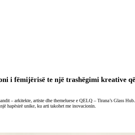
ëmijërisë te një trashëgimi kreative që p
ndit – arkitekte, artiste dhe themeluese e QELQ – Tirana’s Glass Hub. Aj
 një hapësirë unike, ku arti takohet me inovacionin.