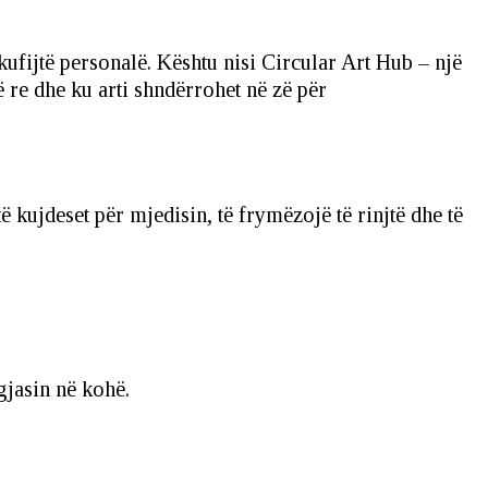
kufijtë personalë. Kështu nisi Circular Art Hub – një
 re dhe ku arti shndërrohet në zë për
ë kujdeset për mjedisin, të frymëzojë të rinjtë dhe të
gjasin në kohë.