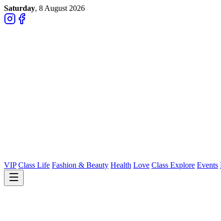
Saturday
, 8 August 2026
VIP
Class Life
Fashion & Beauty
Health
Love
Class Explore
Events