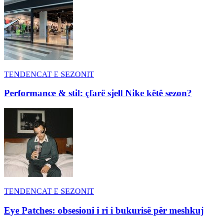
TENDENCAT E SEZONIT
Performance & stil: çfarë sjell Nike këtë sezon?
TENDENCAT E SEZONIT
Eye Patches: obsesioni i ri i bukurisë për meshkuj