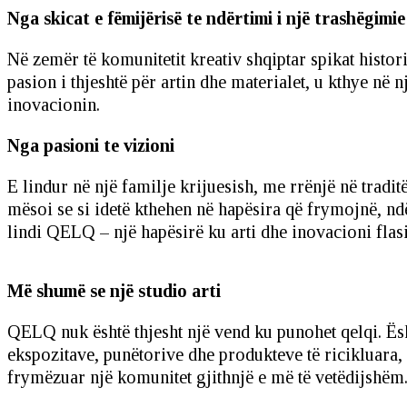
Nga skicat e fëmijërisë te ndërtimi i një trashëgimie
Në zemër të komunitetit kreativ shqiptar spikat histor
pasion i thjeshtë për artin dhe materialet, u kthye në 
inovacionin.
Nga pasioni te vizioni
E lindur në një familje krijuesish, me rrënjë në tradit
mësoi se si idetë kthehen në hapësira që frymojnë, ndër
lindi QELQ – një hapësirë ku arti dhe inovacioni flasi
Më shumë se një studio arti
QELQ nuk është thjesht një vend ku punohet qelqi. Ë
ekspozitave, punëtorive dhe produkteve të ricikluara,
frymëzuar një komunitet gjithnjë e më të vetëdijshëm