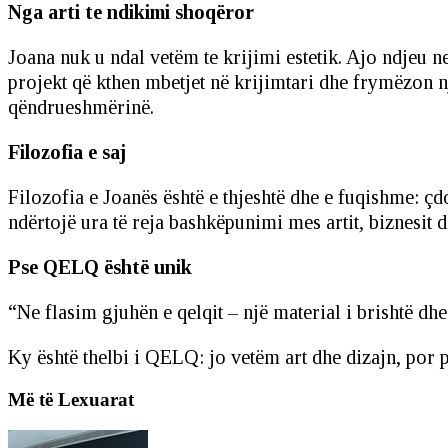
Nga arti te ndikimi shoqëror
Joana nuk u ndal vetëm te krijimi estetik. Ajo ndjeu n
projekt që kthen mbetjet në krijimtari dhe frymëzon n
qëndrueshmërinë.
Filozofia e saj
Filozofia e Joanës është e thjeshtë dhe e fuqishme: çdo
ndërtojë ura të reja bashkëpunimi mes artit, biznesit d
Pse QELQ është unik
“Ne flasim gjuhën e qelqit – një material i brishtë dhe
Ky është thelbi i QELQ: jo vetëm art dhe dizajn, por p
Më të Lexuarat