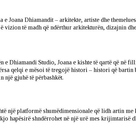
ia e Joana Dhiamandit – arkitekte, artiste dhe themelue
një vizion të madh që ndërthur arkitekturën, dizajnin dh
ën e Dhiamandi Studio, Joana e kishte të qartë që në fill
sa qelqi e mësoi të tregojë histori – histori që bartin 
n një gjuhë të përbashkët.
shtë një platformë shumëdimensionale që lidh artin m
 kjo hapësirë shndërrohet në një urë mes krijimtarisë 
.