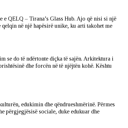
se e QELQ – Tirana’s Glass Hub. Ajo që nisi si një
e qelqin në një hapësirë unike, ku arti takohet me
im se do të ndërtonte diçka të sajën. Arkitektura i
brishtësinë dhe forcën në të njëjtën kohë. Kështu
e kulturën, edukimin dhe qëndrueshmërinë. Përmes
dhe përgjegjësisë sociale, duke edukuar dhe