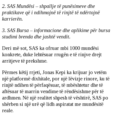
2. SAS Mundësi – shpallje të punësimeve dhe
praktikave që i ndihmojnë të rinjtë të ndërtojnë
karrierën.
3. SAS Bursa – informacione dhe aplikime për bursa
studimi brenda dhe jashtë vendit.
Deri më sot, SAS ka ofruar mbi 1000 mundësi
konkrete, duke lehtësuar rrugën e të rinjve drejt
arritjeve të prekshme.
Përmes këtij rrjeti, Jonas Kepi ka krijuar jo vetëm
një platformë dixhitale, por një lëvizje rinore, ku të
rinjtë ndihen të përfaqësuar, të mbështetur dhe të
aftësuar të marrin vendime të rëndësishme për të
ardhmen. Në një realitet shpesh të vështirë, SAS po
shërben si një urë që lidh aspiratat me mundësitë
reale.