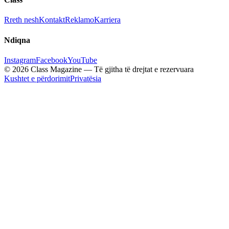
Rreth nesh
Kontakt
Reklamo
Karriera
Ndiqna
Instagram
Facebook
YouTube
© 2026 Class Magazine — Të gjitha të drejtat e rezervuara
Kushtet e përdorimit
Privatësia