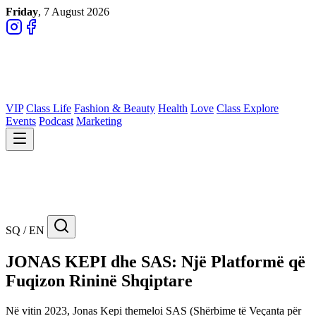
Friday
, 7 August 2026
VIP
Class Life
Fashion & Beauty
Health
Love
Class Explore
Events
Podcast
Marketing
SQ / EN
JONAS KEPI dhe SAS: Një Platformë që
Fuqizon Rininë Shqiptare
Në vitin 2023, Jonas Kepi themeloi SAS (Shërbime të Veçanta për