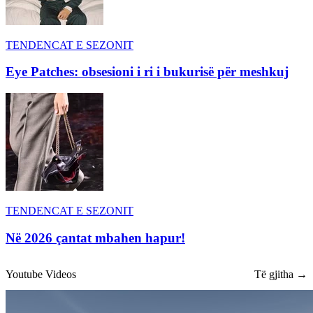
TENDENCAT E SEZONIT
Eye Patches: obsesioni i ri i bukurisë për meshkuj
TENDENCAT E SEZONIT
Në 2026 çantat mbahen hapur!
Youtube Videos
Të gjitha →