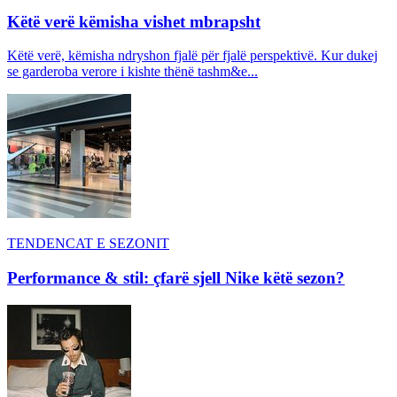
Këtë verë këmisha vishet mbrapsht
Këtë verë, këmisha ndryshon fjalë për fjalë perspektivë. Kur dukej
se garderoba verore i kishte thënë tashm&e...
TENDENCAT E SEZONIT
Performance & stil: çfarë sjell Nike këtë sezon?