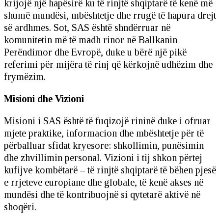
krijojë një hapësirë ku të rinjtë shqiptarë të kenë më
shumë mundësi, mbështetje dhe rrugë të hapura drejt
së ardhmes. Sot, SAS është shndërruar në
komunitetin më të madh rinor në Ballkanin
Perëndimor dhe Evropë, duke u bërë një pikë
referimi për mijëra të rinj që kërkojnë udhëzim dhe
frymëzim.
Misioni dhe Vizioni
Misioni i SAS është të fuqizojë rininë duke i ofruar
mjete praktike, informacion dhe mbështetje për të
përballuar sfidat kryesore: shkollimin, punësimin
dhe zhvillimin personal. Vizioni i tij shkon përtej
kufijve kombëtarë – të rinjtë shqiptarë të bëhen pjesë
e rrjeteve europiane dhe globale, të kenë akses në
mundësi dhe të kontribuojnë si qytetarë aktivë në
shoqëri.