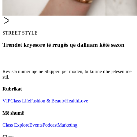
STREET STYLE
Trendet kryesore të rrugës që dalluam këtë sezon
Revista numër një në Shqipëri për modën, bukurinë dhe jetesën me
stil.
Rubrikat
VIP
Class Life
Fashion & Beauty
Health
Love
Më shumë
Class Explore
Events
Podcast
Marketing
Class