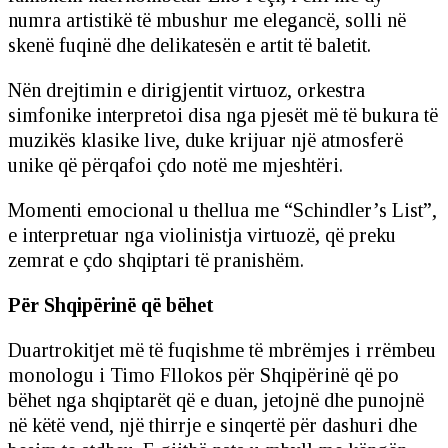
numra artistikë të mbushur me elegancë, solli në
skenë fuqinë dhe delikatesën e artit të baletit.
Nën drejtimin e dirigjentit virtuoz, orkestra
simfonike interpretoi disa nga pjesët më të bukura të
muzikës klasike live, duke krijuar një atmosferë
unike që përqafoi çdo notë me mjeshtëri.
Momenti emocional u thellua me “Schindler’s List”,
e interpretuar nga violinistja virtuozë, që preku
zemrat e çdo shqiptari të pranishëm.
Për Shqipërinë që bëhet
Duartrokitjet më të fuqishme të mbrëmjes i rrëmbeu
monologu i Timo Fllokos për Shqipërinë që po
bëhet nga shqiptarët që e duan, jetojnë dhe punojnë
në këtë vend, një thirrje e sinqertë për dashuri dhe