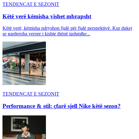
TENDENCAT E SEZONIT
Këtë verë këmisha vishet mbrapsht
Këtë verë, këmisha ndryshon fjalë për fjalë perspektivë. Kur dukej
se garderoba verore i kishte thënë tashm&e...
TENDENCAT E SEZONIT
Performance & stil: çfarë sjell Nike këtë sezon?