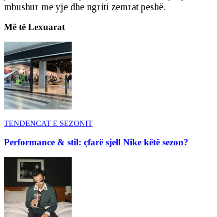
mbushur me yje dhe ngriti zemrat peshë.
Më të Lexuarat
TENDENCAT E SEZONIT
Performance & stil: çfarë sjell Nike këtë sezon?