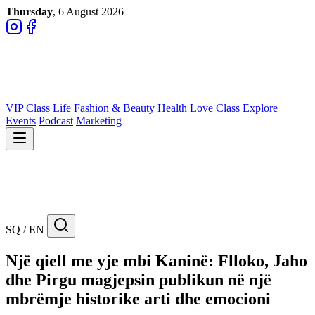
Thursday
, 6 August 2026
VIP
Class Life
Fashion & Beauty
Health
Love
Class Explore
Events
Podcast
Marketing
SQ / EN
Një qiell me yje mbi Kaninë: Flloko, Jaho
dhe Pirgu magjepsin publikun në një
mbrëmje historike arti dhe emocioni