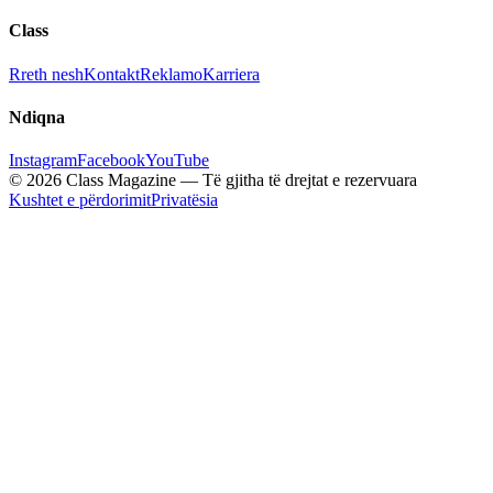
Class
Rreth nesh
Kontakt
Reklamo
Karriera
Ndiqna
Instagram
Facebook
YouTube
© 2026 Class Magazine — Të gjitha të drejtat e rezervuara
Kushtet e përdorimit
Privatësia