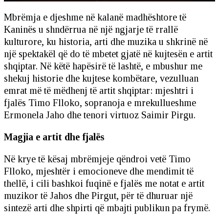
Mbrëmja e djeshme në kalanë madhështore të
Kaninës u shndërrua në një ngjarje të rrallë
kulturore, ku historia, arti dhe muzika u shkrinë në
një spektakël që do të mbetet gjatë në kujtesën e artit
shqiptar. Në këtë hapësirë të lashtë, e mbushur me
shekuj historie dhe kujtese kombëtare, vezulluan
emrat më të mëdhenj të artit shqiptar: mjeshtri i
fjalës Timo Flloko, sopranoja e mrekullueshme
Ermonela Jaho dhe tenori virtuoz Saimir Pirgu.
Magjia e artit dhe fjalës
Në krye të kësaj mbrëmjeje qëndroi vetë Timo
Flloko, mjeshtër i emocioneve dhe mendimit të
thellë, i cili bashkoi fuqinë e fjalës me notat e artit
muzikor të Jahos dhe Pirgut, për të dhuruar një
sintezë arti dhe shpirti që mbajti publikun pa frymë.