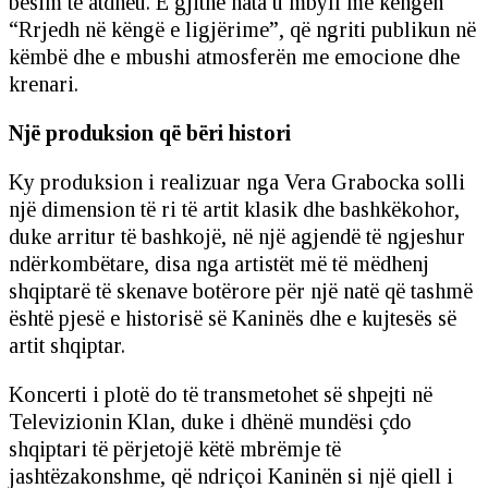
besim te atdheu. E gjithë nata u mbyll me këngën
“Rrjedh në këngë e ligjërime”, që ngriti publikun në
këmbë dhe e mbushi atmosferën me emocione dhe
krenari.
Një produksion që bëri histori
Ky produksion i realizuar nga Vera Grabocka solli
një dimension të ri të artit klasik dhe bashkëkohor,
duke arritur të bashkojë, në një agjendë të ngjeshur
ndërkombëtare, disa nga artistët më të mëdhenj
shqiptarë të skenave botërore për një natë që tashmë
është pjesë e historisë së Kaninës dhe e kujtesës së
artit shqiptar.
Koncerti i plotë do të transmetohet së shpejti në
Televizionin Klan, duke i dhënë mundësi çdo
shqiptari të përjetojë këtë mbrëmje të
jashtëzakonshme, që ndriçoi Kaninën si një qiell i