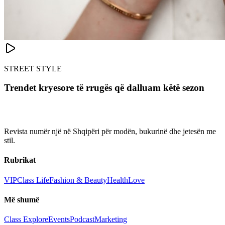
STREET STYLE
Trendet kryesore të rrugës që dalluam këtë sezon
Revista numër një në Shqipëri për modën, bukurinë dhe jetesën me
stil.
Rubrikat
VIP
Class Life
Fashion & Beauty
Health
Love
Më shumë
Class Explore
Events
Podcast
Marketing