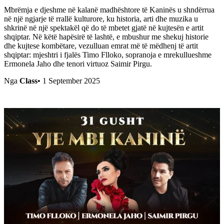
Mbrëmja e djeshme në kalanë madhështore të Kaninës u shndërrua
në një ngjarje të rrallë kulturore, ku historia, arti dhe muzika u
shkrinë në një spektakël që do të mbetet gjatë në kujtesën e artit
shqiptar. Në këtë hapësirë të lashtë, e mbushur me shekuj historie
dhe kujtese kombëtare, vezulluan emrat më të mëdhenj të artit
shqiptar: mjeshtri i fjalës Timo Flloko, sopranoja e mrekullueshme
Ermonela Jaho dhe tenori virtuoz Saimir Pirgu.
Nga
Class
•
1 September 2025