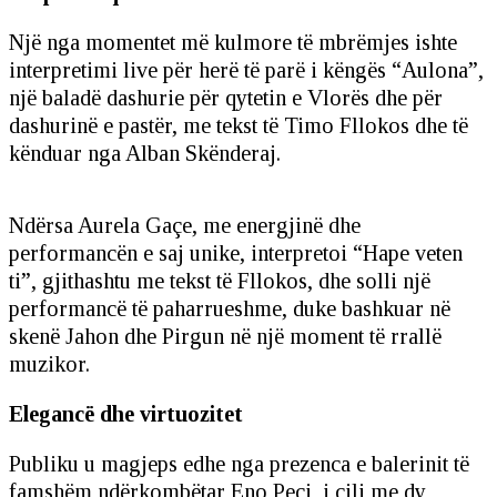
Një nga momentet më kulmore të mbrëmjes ishte
interpretimi live për herë të parë i këngës “Aulona”,
një baladë dashurie për qytetin e Vlorës dhe për
dashurinë e pastër, me tekst të Timo Fllokos dhe të
kënduar nga Alban Skënderaj.
Ndërsa Aurela Gaçe, me energjinë dhe
performancën e saj unike, interpretoi “Hape veten
ti”, gjithashtu me tekst të Fllokos, dhe solli një
performancë të paharrueshme, duke bashkuar në
skenë Jahon dhe Pirgun në një moment të rrallë
muzikor.
Elegancë dhe virtuozitet
Publiku u magjeps edhe nga prezenca e balerinit të
famshëm ndërkombëtar Eno Peçi, i cili me dy