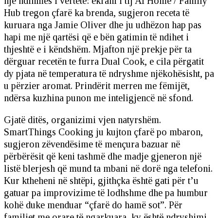
një ndihmës i vërtetë: ekrani i tij AI Home / Family
Hub tregon çfarë ka brenda, sugjeron receta të
kuruara nga Jamie Oliver dhe ju udhëzon hap pas
hapi me një qartësi që e bën gatimin të ndihet i
thjeshtë e i këndshëm. Mjafton një prekje për ta
dërguar recetën te furra Dual Cook, e cila përgatit
dy pjata në temperatura të ndryshme njëkohësisht, pa
u përzier aromat. Prindërit merren me fëmijët,
ndërsa kuzhina punon me inteligjencë në sfond.
Gjatë ditës, organizimi vjen natyrshëm.
SmartThings Cooking ju kujton çfarë po mbaron,
sugjeron zëvendësime të mençura bazuar në
përbërësit që keni tashmë dhe madje gjeneron një
listë blerjesh që mund ta mbani në dorë nga telefoni.
Kur ktheheni në shtëpi, gjithçka është gati për t’u
gatuar pa improvizime të lodhshme dhe pa humbur
kohë duke menduar “çfarë do hamë sot”. Për
familjet me orare të ngarkuara, ky është ndryshimi