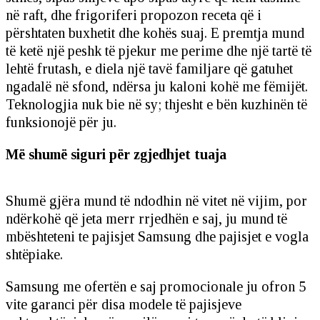
në raft, dhe frigoriferi propozon receta që i
përshtaten buxhetit dhe kohës suaj. E premtja mund
të ketë një peshk të pjekur me perime dhe një tartë të
lehtë frutash, e diela një tavë familjare që gatuhet
ngadalë në sfond, ndërsa ju kaloni kohë me fëmijët.
Teknologjia nuk bie në sy; thjesht e bën kuzhinën të
funksionojë për ju.
Më shumë siguri për zgjedhjet tuaja
Shumë gjëra mund të ndodhin në vitet në vijim, por
ndërkohë që jeta merr rrjedhën e saj, ju mund të
mbështeteni te pajisjet Samsung dhe pajisjet e vogla
shtëpiake.
Samsung me ofertën e saj promocionale ju ofron 5
vite garanci për disa modele të pajisjeve