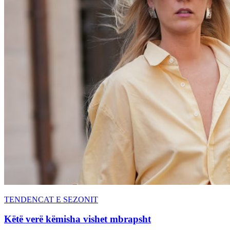
TENDENCAT E SEZONIT
Këtë verë këmisha vishet mbrapsht