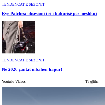
TENDENCAT E SEZONIT
Eye Patches: obsesioni i ri i bukurisë për meshkuj
TENDENCAT E SEZONIT
Në 2026 çantat mbahen hapur!
Youtube Videos
Të gjitha →