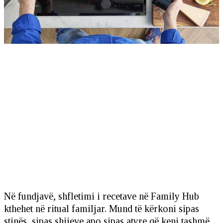
Në fundjavë, shfletimi i recetave në Family Hub
kthehet në ritual familjar. Mund të kërkoni sipas
stinës, sipas shijeve apo sipas atyre që keni tashmë