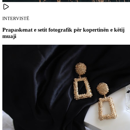
INTERVISTË
Prapaskenat e setit fotografik për kopertinën e këtij
muaji