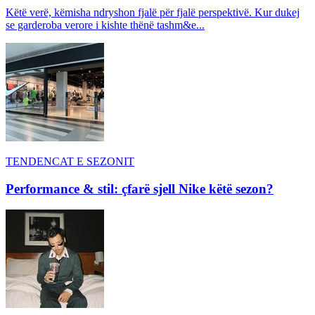
Këtë verë, këmisha ndryshon fjalë për fjalë perspektivë. Kur dukej
se garderoba verore i kishte thënë tashm&e...
TENDENCAT E SEZONIT
Performance & stil: çfarë sjell Nike këtë sezon?