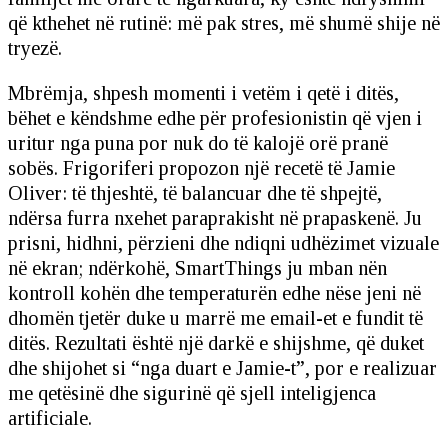
që kthehet në rutinë: më pak stres, më shumë shije në
tryezë.
Mbrëmja, shpesh momenti i vetëm i qetë i ditës,
bëhet e këndshme edhe për profesionistin që vjen i
uritur nga puna por nuk do të kalojë orë pranë
sobës. Frigoriferi propozon një recetë të Jamie
Oliver: të thjeshtë, të balancuar dhe të shpejtë,
ndërsa furra nxehet paraprakisht në prapaskenë. Ju
prisni, hidhni, përzieni dhe ndiqni udhëzimet vizuale
në ekran; ndërkohë, SmartThings ju mban nën
kontroll kohën dhe temperaturën edhe nëse jeni në
dhomën tjetër duke u marrë me email-et e fundit të
ditës. Rezultati është një darkë e shijshme, që duket
dhe shijohet si “nga duart e Jamie-t”, por e realizuar
me qetësinë dhe sigurinë që sjell inteligjenca
artificiale.