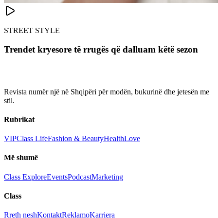
STREET STYLE
Trendet kryesore të rrugës që dalluam këtë sezon
Revista numër një në Shqipëri për modën, bukurinë dhe jetesën me
stil.
Rubrikat
VIP
Class Life
Fashion & Beauty
Health
Love
Më shumë
Class Explore
Events
Podcast
Marketing
Class
Rreth nesh
Kontakt
Reklamo
Karriera