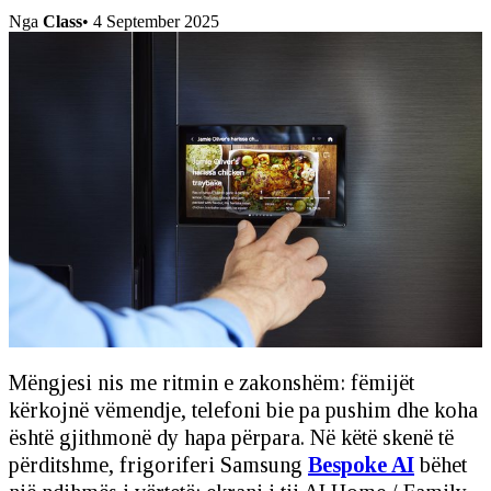
Nga
Class
•
4 September 2025
Mëngjesi nis me ritmin e zakonshëm: fëmijët
kërkojnë vëmendje, telefoni bie pa pushim dhe koha
është gjithmonë dy hapa përpara. Në këtë skenë të
përditshme, frigoriferi Samsung
Bespoke AI
bëhet