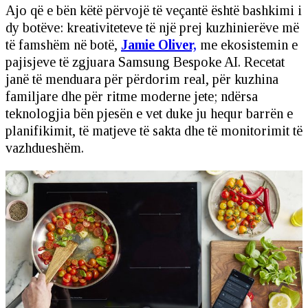
Ajo që e bën këtë përvojë të veçantë është bashkimi i
dy botëve: kreativiteteve të një prej kuzhinierëve më
të famshëm në botë,
Jamie Oliver,
me ekosistemin e
pajisjeve të zgjuara Samsung Bespoke AI. Recetat
janë të menduara për përdorim real, për kuzhina
familjare dhe për ritme moderne jete; ndërsa
teknologjia bën pjesën e vet duke ju hequr barrën e
planifikimit, të matjeve të sakta dhe të monitorimit të
vazhdueshëm.