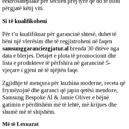
eektroshtëpiake për secilën prej tyre që do të blini
përgjatë këtij viti.
Si të kualifikoheni
Për t’u kualifikuar për garancinë shtesë, duhet të
bëni një vlerësim dhe të regjistroheni në faqen
samsunggaranciezgjatur.al
brenda 30 ditëve nga
data e blerjes. Detajet e plota të promocionit dhe
lista e produkteve të përfshira në garancinë 5-
vjeçare i gjeni në të njëjtën faqe.
Zgjidhje të mençura për kuzhina moderne, receta që
frymëzojnë dhe garanci që japin qetësi mendore,
Samsung Bespoke AI & Jamie Oliver e bëjnë
gatimin e përditshëm më të lehtë, më krijues dhe
shumë më të shijshëm.
Më të Lexuarat