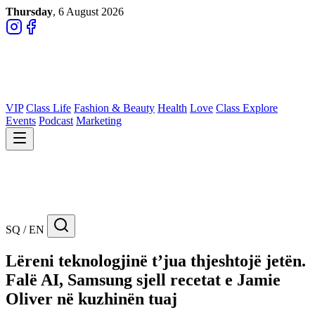
Thursday
, 6 August 2026
VIP
Class Life
Fashion & Beauty
Health
Love
Class Explore
Events
Podcast
Marketing
SQ / EN
Lëreni teknologjinë t’jua thjeshtojë jetën.
Falë AI, Samsung sjell recetat e Jamie
Oliver në kuzhinën tuaj