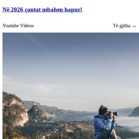
Në 2026 çantat mbahen hapur!
Youtube Videos
Të gjitha →