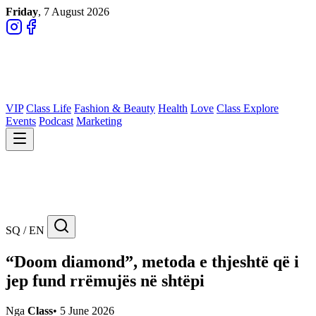
Friday
, 7 August 2026
VIP
Class Life
Fashion & Beauty
Health
Love
Class Explore
Events
Podcast
Marketing
SQ / EN
“Doom diamond”, metoda e thjeshtë që i
jep fund rrëmujës në shtëpi
Nga
Class
•
5 June 2026