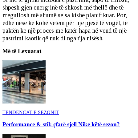
shpesh gjen energjinë të shkosh më thellë dhe të
rregullosh më shumë se sa kishe planifikuar. Por,
edhe nëse ke kohë vetëm për një pjesë të vogël, të
paktën ke një proces me katër hapa në vend të një
pastrimi kaotik që nuk di nga t'ja nisësh.
Më të Lexuarat
TENDENCAT E SEZONIT
Performance & stil: çfarë sjell Nike këtë sezon?