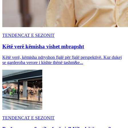
TENDENCAT E SEZONIT
Këtë verë këmisha vishet mbrapsht
Këtë verë, këmisha ndryshon fjalë për fjalë perspektivë. Kur dukej
se garderoba verore i kishte thënë tashm&e...
TENDENCAT E SEZONIT