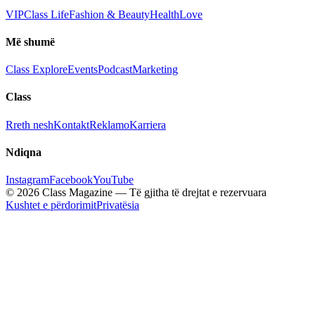
VIP
Class Life
Fashion & Beauty
Health
Love
Më shumë
Class Explore
Events
Podcast
Marketing
Class
Rreth nesh
Kontakt
Reklamo
Karriera
Ndiqna
Instagram
Facebook
YouTube
© 2026 Class Magazine — Të gjitha të drejtat e rezervuara
Kushtet e përdorimit
Privatësia