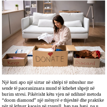
Një kuti apo një sirtar në shtëpi të mbushur me
sende të paoranizuara mund të kthehet shpejt në
burim stresi. Pikërisht këtu vjen në ndihmë metoda
“doom diamond” një mënyrë e thjeshtë dhe praktike
për të kthyer kaosin në rregull, hap pas hapi, pa u