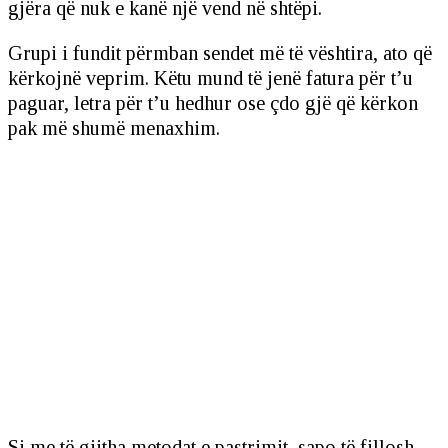
gjëra që nuk e kanë një vend në shtëpi.
Grupi i fundit përmban sendet më të vështira, ato që
kërkojnë veprim. Këtu mund të jenë fatura për t’u
paguar, letra për t’u hedhur ose çdo gjë që kërkon
pak më shumë menaxhim.
Si me të gjitha metodat e pastrimit, sapo të fillosh,