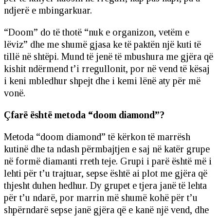
ndjerë e mbingarkuar.
“Doom” do të thotë “nuk e organizon, vetëm e
lëviz” dhe me shumë gjasa ke të paktën një kuti të
tillë në shtëpi. Mund të jenë të mbushura me gjëra që
kishit ndërmend t’i rregullonit, por në vend të kësaj
i keni mbledhur shpejt dhe i kemi lënë aty për më
vonë.
Çfarë është metoda “doom diamond”?
Metoda “doom diamond” të kërkon të marrësh
kutinë dhe ta ndash përmbajtjen e saj në katër grupe
në formë diamanti rreth teje. Grupi i parë është më i
lehti për t’u trajtuar, sepse është ai plot me gjëra që
thjesht duhen hedhur. Dy grupet e tjera janë të lehta
për t’u ndarë, por marrin më shumë kohë për t’u
shpërndarë sepse janë gjëra që e kanë një vend, dhe