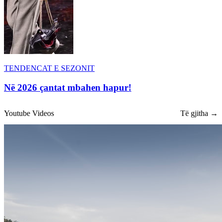
TENDENCAT E SEZONIT
Në 2026 çantat mbahen hapur!
Youtube Videos
Të gjitha →