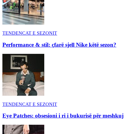
TENDENCAT E SEZONIT
Performance & stil: çfarë sjell Nike këtë sezon?
TENDENCAT E SEZONIT
Eye Patches: obsesioni i ri i bukurisë për meshkuj