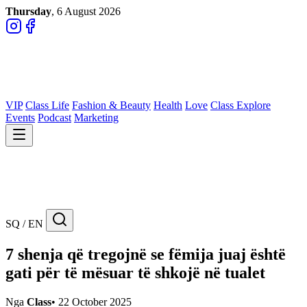
Thursday
, 6 August 2026
VIP
Class Life
Fashion & Beauty
Health
Love
Class Explore
Events
Podcast
Marketing
SQ / EN
7 shenja që tregojnë se fëmija juaj është
gati për të mësuar të shkojë në tualet
Nga
Class
•
22 October 2025