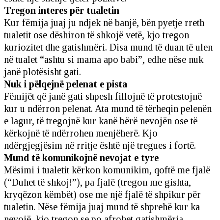
Tregon interes për tualetin
Kur fëmija juaj ju ndjek në banjë, bën pyetje rreth
tualetit ose dëshiron të shkojë vetë, kjo tregon
kuriozitet dhe gatishmëri. Disa mund të duan të ulen
në tualet “ashtu si mama apo babi”, edhe nëse nuk
janë plotësisht gati.
Nuk i pëlqejnë pelenat e pista
Fëmijët që janë gati shpesh fillojnë të protestojnë
kur u ndërron pelenat. Ata mund të tërheqin pelenën
e lagur, të tregojnë kur kanë bërë nevojën ose të
kërkojnë të ndërrohen menjëherë. Kjo
ndërgjegjësim në rritje është një tregues i fortë.
Mund të komunikojnë nevojat e tyre
Mësimi i tualetit kërkon komunikim, qoftë me fjalë
(“Duhet të shkoj!”), pa fjalë (tregon me gishta,
kryqëzon këmbët) ose me një fjalë të shpikur për
tualetin. Nëse fëmija juaj mund të shprehë kur ka
nevojë, kjo tregon se po afrohet gatishmëria.