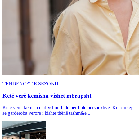
TENDENCAT E SEZONIT
Këtë verë këmisha vishet mbrapsht
Këtë verë, këmisha ndryshon fjalë për fjalë perspektivë. Kur dukej
se garderoba verore i kishte thënë tashm&e...