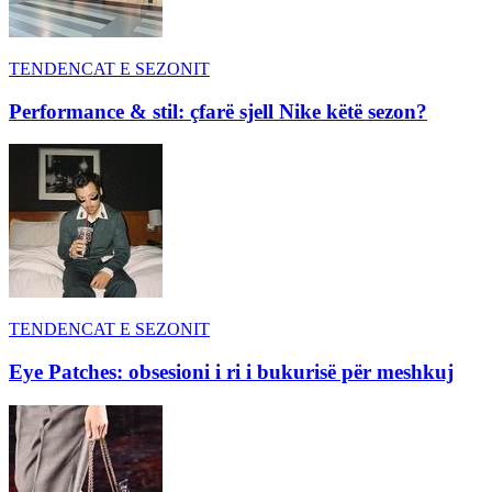
TENDENCAT E SEZONIT
Performance & stil: çfarë sjell Nike këtë sezon?
TENDENCAT E SEZONIT
Eye Patches: obsesioni i ri i bukurisë për meshkuj