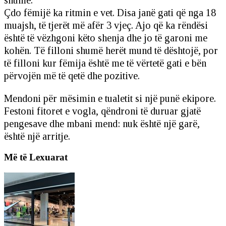
Çdo fëmijë ka ritmin e vet. Disa janë gati që nga 18
muajsh, të tjerët më afër 3 vjeç. Ajo që ka rëndësi
është të vëzhgoni këto shenja dhe jo të garoni me
kohën. Të filloni shumë herët mund të dështojë, por
të filloni kur fëmija është me të vërtetë gati e bën
përvojën më të qetë dhe pozitive.
Mendoni për mësimin e tualetit si një punë ekipore.
Festoni fitoret e vogla, qëndroni të duruar gjatë
pengesave dhe mbani mend: nuk është një garë,
është një arritje.
Më të Lexuarat