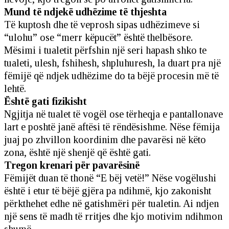
Mund të ndjekë udhëzime të thjeshta
Të kuptosh dhe të veprosh sipas udhëzimeve si
“ulohu” ose “merr këpucët” është thelbësore.
Mësimi i tualetit përfshin një seri hapash shko te
tualeti, ulesh, fshihesh, shpluhuresh, la duart pra një
fëmijë që ndjek udhëzime do ta bëjë procesin më të
lehtë.
Është gati fizikisht
Ngjitja në tualet të vogël ose tërheqja e pantallonave
lart e poshtë janë aftësi të rëndësishme. Nëse fëmija
juaj po zhvillon koordinim dhe pavarësi në këto
zona, është një shenjë që është gati.
Tregon krenari për pavarësinë
Fëmijët duan të thonë “E bëj vetë!” Nëse vogëlushi
është i etur të bëjë gjëra pa ndihmë, kjo zakonisht
përkthehet edhe në gatishmëri për tualetin. Ai ndjen
një sens të madh të rritjes dhe kjo motivim ndihmon
shumë.