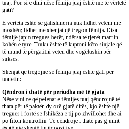
tuaj. Por si e dini nëse fëmija juaj është me të vërtetë
gati?
E vërteta është se gatishmëria nuk lidhet vetëm me
moshën; lidhet me shenjat që tregon fëmija. Disa
fëmijë japin tregues herët, ndërsa të tjerët marrin
kohën e tyre. Truku është të kuptoni këto sinjale që
të mund të përgatitni veten dhe vogëlushin për
sukses.
Shenjat që tregojnë se fëmija juaj është gati për
tualetin:
Qëndron i thatë për periudha më të gjata
Nëse vini re që pelenat e fëmijës tuaj qëndrojnë të
thata për të paktën dy orë gjatë ditës, kjo është një
tregues i fortë se fshikëza e tij po zhvillohet dhe ai
po fiton kontrollin. Të qëndrojë i thatë pas gjumit
është një shenjë tjetër pozitive.