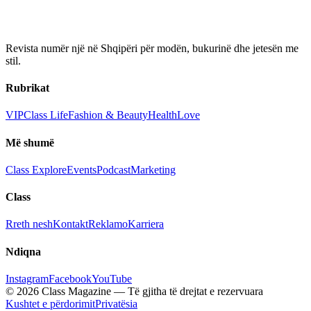
Revista numër një në Shqipëri për modën, bukurinë dhe jetesën me
stil.
Rubrikat
VIP
Class Life
Fashion & Beauty
Health
Love
Më shumë
Class Explore
Events
Podcast
Marketing
Class
Rreth nesh
Kontakt
Reklamo
Karriera
Ndiqna
Instagram
Facebook
YouTube
© 2026 Class Magazine — Të gjitha të drejtat e rezervuara
Kushtet e përdorimit
Privatësia