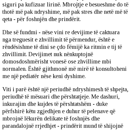
siguri pa kufizuar lirinë. Mbrojtje e besueshme do të
thotë më pak ndryshime, më pak stres dhe netë më të
qeta - për foshnjën dhe prindërit.
Dhe së fundmi - nëse vini re devijime të caktuara
nga treguesit e zhvillimit të përmendur, është e
rëndësishme të dini se çdo fëmijë ka ritmin e tij të
zhvillimit. Devijimet nuk nënkuptojnë
domosdoshmërisht vonesë ose zhvillime mbi
normalen. Është gjithmonë më mirë të konsultoheni
me një pediatër nëse keni dyshime.
Viti i parë është një periudhë ndryshimesh të shpejta,
periudhë të mësuari dhe përshtatjeje. Me dashuri,
inkurajim dhe kujdes të përshtatshëm - duke
përfshirë këtu zgjedhjen e duhur të pelenave që
mbrojnë lëkurën delikate të foshnjës dhe
parandalojnë rrjedhjet - prindërit mund të shijojnë