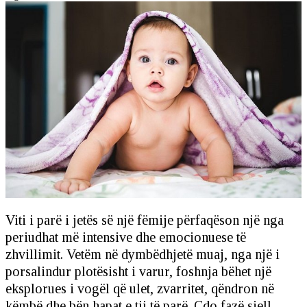
Viti i parë i jetës së një fëmije përfaqëson një nga
periudhat më intensive dhe emocionuese të
zhvillimit. Vetëm në dymbëdhjetë muaj, nga një i
porsalindur plotësisht i varur, foshnja bëhet një
eksplorues i vogël që ulet, zvarritet, qëndron në
këmbë dhe bën hapat e tij të parë. Çdo fazë sjell