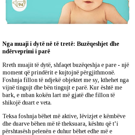
Nga muaji i dytë në të tretë: Buzëqeshjet dhe
ndërveprimi i parë
Rreth muajit të dytë, shfaqet buzëqeshja e pare - një
moment që prindërit e kujtojnë përgjithmonë.
Foshnja fillon të ndjekë objektet me sy, kthehet nga
vijnë tingujt dhe bën tingujt e parë. Kur është me
bark, e mban kokën lart më gjatë dhe fillon të
shikojë duart e veta.
Teksa foshnja bëhet më aktive, lëvizjet e këmbëve
dhe duarve bëhen më të theksuara, kështu që t’i
përshtasësh pelenën e duhur bëhet edhe më e