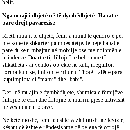
belit.
Nga muaji i dhjetë në të dymbëdhjetë: Hapat e
parë drejt pavarësisë
Rreth muajit të dhjetë, fëmija mund të qëndrojë për
një kohë të shkurtër pa mbështetje, të bëjë hapat e
parë duke u mbajtur në mobilje ose me ndihmën e
prindërve. Duart e tij fillojnë të bëhen më të
shkathëta - ai vendos objekte në kuti, rregullon
forma kubike, imiton të rriturit. Thotë fjalët e para
kuptimplota si "mami" dhe "babi".
Deri në muajin e dymbëdhjetë, shumica e fëmijëve
fillojnë të ecin dhe fillojnë të marrin pjesë aktivisht
në veshjen e rrobave.
Në këtë moshë, fëmija është vazhdimisht në lëvizje,
kështu që është e rëndësishme që pelena të ofrojë