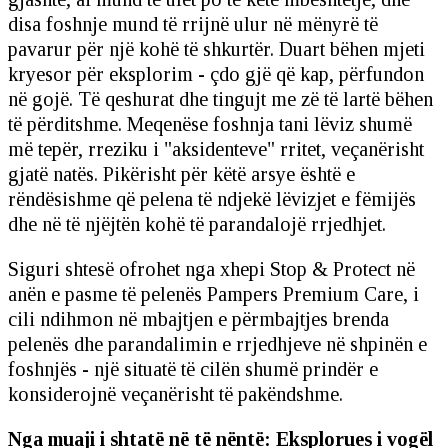
disa foshnje mund të rrijnë ulur në mënyrë të
pavarur për një kohë të shkurtër. Duart bëhen mjeti
kryesor për eksplorim - çdo gjë që kap, përfundon
në gojë. Të qeshurat dhe tingujt me zë të lartë bëhen
të përditshme. Meqenëse foshnja tani lëviz shumë
më tepër, rreziku i "aksidenteve" rritet, veçanërisht
gjatë natës. Pikërisht për këtë arsye është e
rëndësishme që pelena të ndjekë lëvizjet e fëmijës
dhe në të njëjtën kohë të parandalojë rrjedhjet.
Siguri shtesë ofrohet nga xhepi Stop & Protect në
anën e pasme të pelenës Pampers Premium Care, i
cili ndihmon në mbajtjen e përmbajtjes brenda
pelenës dhe parandalimin e rrjedhjeve në shpinën e
foshnjës - një situatë të cilën shumë prindër e
konsiderojnë veçanërisht të pakëndshme.
Nga muaji i shtatë në të nëntë: Eksplorues i vogël