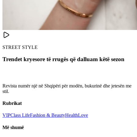
STREET STYLE
Trendet kryesore të rrugës që dalluam këtë sezon
Revista numër një në Shqipëri për modën, bukurinë dhe jetesën me
stil.
Rubrikat
VIP
Class Life
Fashion & Beauty
Health
Love
Më shumë