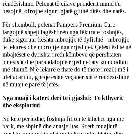
rëndësishme. Pelenat të cilave prindërit mund t'u
besojnë, ofrojnë siguri gjatë gjithë ditës dhe natës.
Për shembull, pelenat Pampers Premium Care
largojnë shpejt lagështirën nga lëkura e foshnjës,
duke siguruar kështu mbrojtje të dyfishtë - mbrojtje
të lëkurës dhe mbrojtje nga rrjedhjet. Çelësi është në
mbajtëset e dyfishta rreth këmbëve që përshtaten
butësisht dhe parandalojnë rrjedhjet aty ku ndodhin
më shumë. Një lëkurë e thatë do të thotë rrezik më i
ulët acarimi, gjë që është veçanërisht e rëndësishme
në muajt e parë të jetës.
Nga muaji i katërt deri te i gjashti: Të kthyerit
dhe eksplorimi
Në këtë periudhë, foshnja fillon të kthehet nga me
bark, me shpinë dhe anasjelltas. Rreth muajit të
gjashtë, ai mund të ulet po të ketë mbështetje, dhe