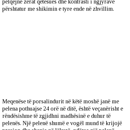
pëlqejnë zërat qetësues dhe kontrasti i ngjyrave
përshtatur me shikimin e tyre ende në zhvillim.
Meqenëse të porsalindurit në këtë moshë janë me
pelena pothuajse 24 orë në ditë, është veçanërisht e
rëndësishme të zgjidhni madhësinë e duhur të
pelenës. Një pelenë shumë e vogël mund të krijojë