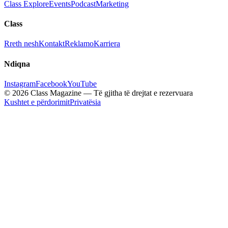
Class Explore
Events
Podcast
Marketing
Class
Rreth nesh
Kontakt
Reklamo
Karriera
Ndiqna
Instagram
Facebook
YouTube
© 2026 Class Magazine — Të gjitha të drejtat e rezervuara
Kushtet e përdorimit
Privatësia