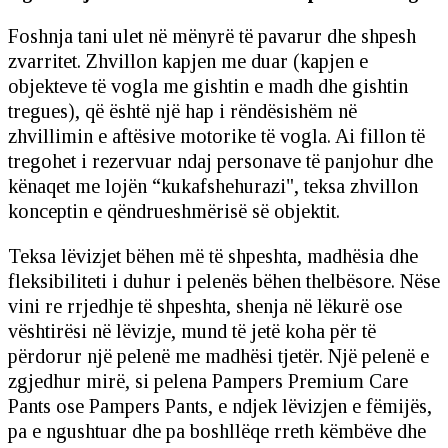
Foshnja tani ulet në mënyrë të pavarur dhe shpesh
zvarritet. Zhvillon kapjen me duar (kapjen e
objekteve të vogla me gishtin e madh dhe gishtin
tregues), që është një hap i rëndësishëm në
zhvillimin e aftësive motorike të vogla. Ai fillon të
tregohet i rezervuar ndaj personave të panjohur dhe
kënaqet me lojën “kukafshehurazi", teksa zhvillon
konceptin e qëndrueshmërisë së objektit.
Teksa lëvizjet bëhen më të shpeshta, madhësia dhe
fleksibiliteti i duhur i pelenës bëhen thelbësore. Nëse
vini re rrjedhje të shpeshta, shenja në lëkurë ose
vështirësi në lëvizje, mund të jetë koha për të
përdorur një pelenë me madhësi tjetër. Një pelenë e
zgjedhur mirë, si pelena Pampers Premium Care
Pants ose Pampers Pants, e ndjek lëvizjen e fëmijës,
pa e ngushtuar dhe pa boshllëqe rreth këmbëve dhe