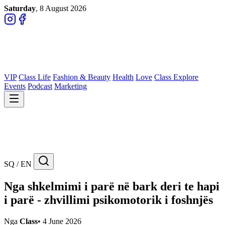
Saturday
, 8 August 2026
VIP
Class Life
Fashion & Beauty
Health
Love
Class Explore
Events
Podcast
Marketing
SQ / EN
Nga shkelmimi i parë në bark deri te hapi
i parë - zhvillimi psikomotorik i foshnjës
Nga
Class
•
4 June 2026