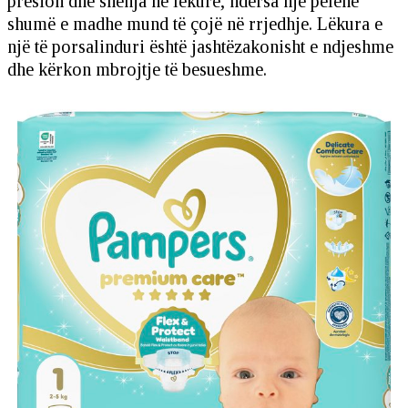
presion dhe shenja në lëkurë, ndërsa një pelenë
shumë e madhe mund të çojë në rrjedhje. Lëkura e
një të porsalinduri është jashtëzakonisht e ndjeshme
dhe kërkon mbrojtje të besueshme.