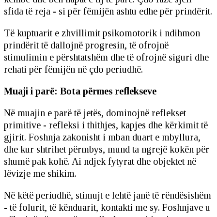
sfida të reja - si për fëmijën ashtu edhe për prindërit.
Të kuptuarit e zhvillimit psikomotorik i ndihmon
prindërit të dallojnë progresin, të ofrojnë
stimulimin e përshtatshëm dhe të ofrojnë siguri dhe
rehati për fëmijën në çdo periudhë.
Muaji i parë: Bota përmes reflekseve
Në muajin e parë të jetës, dominojnë reflekset
primitive - refleksi i thithjes, kapjes dhe kërkimit të
gjirit. Foshnja zakonisht i mban duart e mbyllura,
dhe kur shtrihet përmbys, mund ta ngrejë kokën për
shumë pak kohë. Ai ndjek fytyrat dhe objektet në
lëvizje me shikim.
Në këtë periudhë, stimujt e lehtë janë të rëndësishëm
- të folurit, të kënduarit, kontakti me sy. Foshnjave u