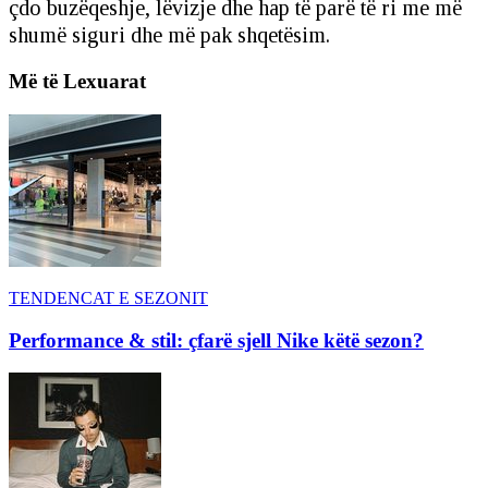
çdo buzëqeshje, lëvizje dhe hap të parë të ri me më
shumë siguri dhe më pak shqetësim.
Më të Lexuarat
TENDENCAT E SEZONIT
Performance & stil: çfarë sjell Nike këtë sezon?