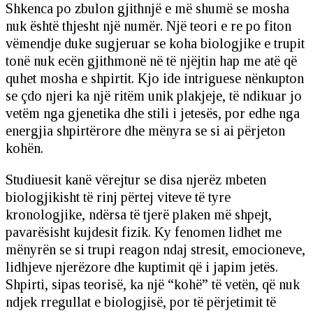
Shkenca po zbulon gjithnjë e më shumë se mosha
nuk është thjesht një numër. Një teori e re po fiton
vëmendje duke sugjeruar se koha biologjike e trupit
tonë nuk ecën gjithmonë në të njëjtin hap me atë që
quhet mosha e shpirtit. Kjo ide intriguese nënkupton
se çdo njeri ka një ritëm unik plakjeje, të ndikuar jo
vetëm nga gjenetika dhe stili i jetesës, por edhe nga
energjia shpirtërore dhe mënyra se si ai përjeton
kohën.
Studiuesit kanë vërejtur se disa njerëz mbeten
biologjikisht të rinj përtej viteve të tyre
kronologjike, ndërsa të tjerë plaken më shpejt,
pavarësisht kujdesit fizik. Ky fenomen lidhet me
mënyrën se si trupi reagon ndaj stresit, emocioneve,
lidhjeve njerëzore dhe kuptimit që i japim jetës.
Shpirti, sipas teorisë, ka një “kohë” të vetën, që nuk
ndjek rregullat e biologjisë, por të përjetimit të