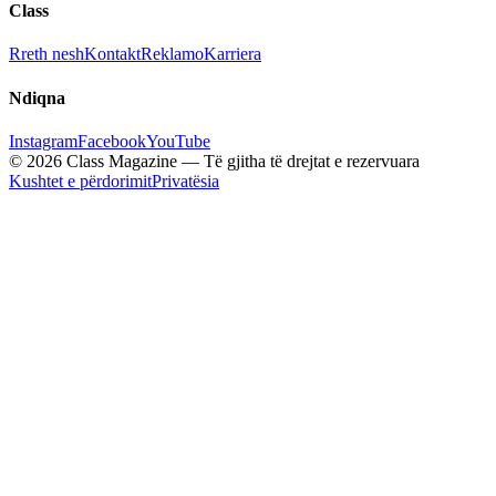
Class
Rreth nesh
Kontakt
Reklamo
Karriera
Ndiqna
Instagram
Facebook
YouTube
© 2026 Class Magazine — Të gjitha të drejtat e rezervuara
Kushtet e përdorimit
Privatësia