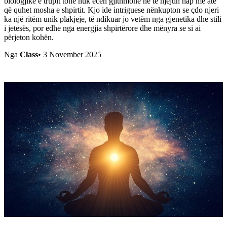
biologjike e trupit tonë nuk ecën gjithmonë në të njëjtin hap me atë
që quhet mosha e shpirtit. Kjo ide intriguese nënkupton se çdo njeri
ka një ritëm unik plakjeje, të ndikuar jo vetëm nga gjenetika dhe stili
i jetesës, por edhe nga energjia shpirtërore dhe mënyra se si ai
përjeton kohën.
Nga
Class
•
3 November 2025