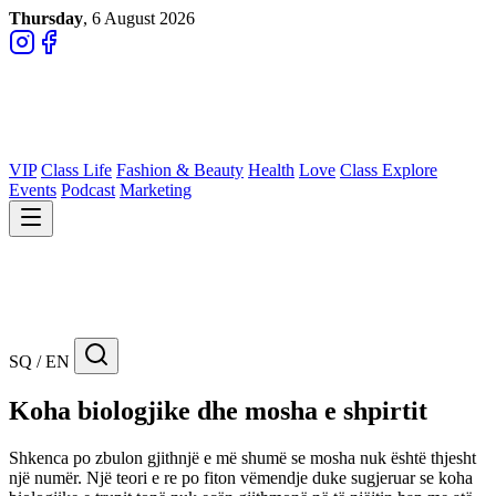
Thursday
, 6 August 2026
VIP
Class Life
Fashion & Beauty
Health
Love
Class Explore
Events
Podcast
Marketing
SQ / EN
Koha biologjike dhe mosha e shpirtit
Shkenca po zbulon gjithnjë e më shumë se mosha nuk është thjesht
një numër. Një teori e re po fiton vëmendje duke sugjeruar se koha