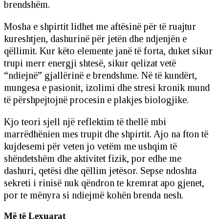
brendshëm.
Mosha e shpirtit lidhet me aftësinë për të ruajtur
kureshtjen, dashurinë për jetën dhe ndjenjën e
qëllimit. Kur këto elemente janë të forta, duket sikur
trupi merr energji shtesë, sikur qelizat vetë
“ndiejnë” gjallërinë e brendshme. Në të kundërt,
mungesa e pasionit, izolimi dhe stresi kronik mund
të përshpejtojnë procesin e plakjes biologjike.
Kjo teori sjell një reflektim të thellë mbi
marrëdhënien mes trupit dhe shpirtit. Ajo na fton të
kujdesemi për veten jo vetëm me ushqim të
shëndetshëm dhe aktivitet fizik, por edhe me
dashuri, qetësi dhe qëllim jetësor. Sepse ndoshta
sekreti i rinisë nuk qëndron te kremrat apo gjenet,
por te mënyra si ndiejmë kohën brenda nesh.
Më të Lexuarat