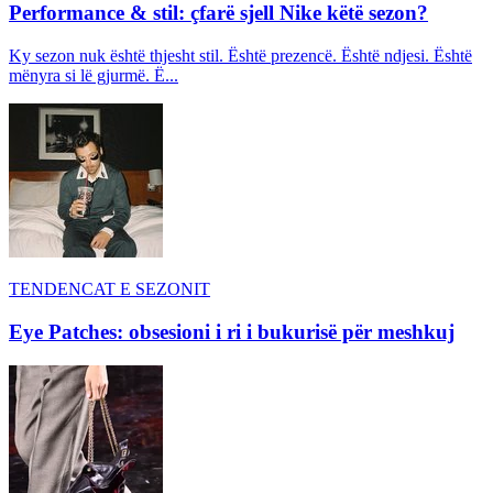
Performance & stil: çfarë sjell Nike këtë sezon?
Ky sezon nuk është thjesht stil. Është prezencë. Është ndjesi. Është
mënyra si lë gjurmë. Ë...
TENDENCAT E SEZONIT
Eye Patches: obsesioni i ri i bukurisë për meshkuj