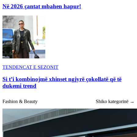
Në 2026 çantat mbahen hapur!
TENDENCAT E SEZONIT
Si t’i kombinojmë xhinset ngjyrë çokollatë që të
dukemi trend
Fashion & Beauty
Shiko kategorinë →