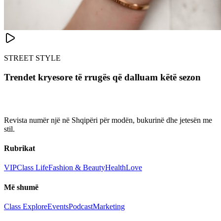
STREET STYLE
Trendet kryesore të rrugës që dalluam këtë sezon
Revista numër një në Shqipëri për modën, bukurinë dhe jetesën me
stil.
Rubrikat
VIP
Class Life
Fashion & Beauty
Health
Love
Më shumë
Class Explore
Events
Podcast
Marketing