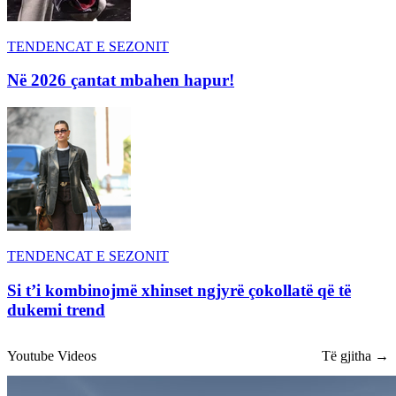
TENDENCAT E SEZONIT
Në 2026 çantat mbahen hapur!
TENDENCAT E SEZONIT
Si t’i kombinojmë xhinset ngjyrë çokollatë që të
dukemi trend
Youtube Videos
Të gjitha →