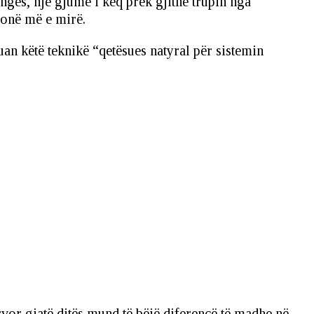
nges, një gjumë i keq prek gjithë trupin nga
jonë më e mirë.
an këtë teknikë “qetësues natyral për sistemin
ervor gjatë ditës mund të bëjë diferencë të madhe në