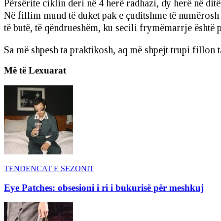
Përsërite ciklin deri në 4 herë radhazi, dy herë në ditë
Në fillim mund të duket pak e çuditshme të numërosh d
të butë, të qëndrueshëm, ku secili frymëmarrje është 
Sa më shpesh ta praktikosh, aq më shpejt trupi fillon t
Më të Lexuarat
TENDENCAT E SEZONIT
Eye Patches: obsesioni i ri i bukurisë për meshkuj