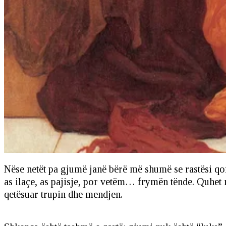
Nëse netët pa gjumë janë bërë më shumë se rastësi qof
as ilaçe, as pajisje, por vetëm… frymën tënde. Quhet 
qetësuar trupin dhe mendjen.