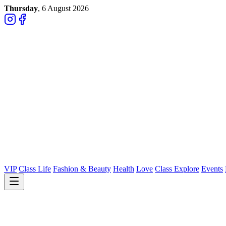
Thursday
, 6 August 2026
VIP
Class Life
Fashion & Beauty
Health
Love
Class Explore
Events