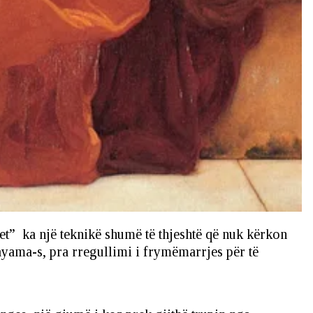
et” ka një teknikë shumë të thjeshtë që nuk kërkon
ayama-s, pra rregullimi i frymëmarrjes për të