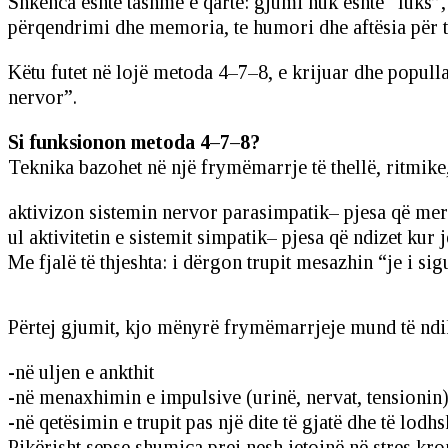
Shkenca është tashmë e qartë: gjumi nuk është “luks”,
përqendrimi dhe memoria, te humori dhe aftësia për 
Këtu futet në lojë metoda 4–7–8, e krijuar dhe popull
nervor”.
Si funksionon metoda 4–7–8?
Teknika bazohet në një frymëmarrje të thellë, ritmike,
aktivizon sistemin nervor parasimpatik– pjesa që mer
ul aktivitetin e sistemit simpatik– pjesa që ndizet kur 
Me fjalë të thjeshta: i dërgon trupit mesazhin “je i si
Përtej gjumit, kjo mënyrë frymëmarrjeje mund të nd
-në uljen e ankthit
-në menaxhimin e impulsive (urinë, nervat, tensionin
-në qetësimin e trupit pas një dite të gjatë dhe të lod
Pikërisht sepse shumica prej nesh jetojnë në stres kron