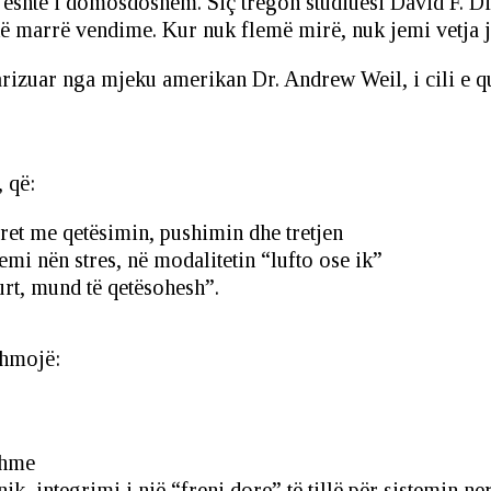
 është i domosdoshëm. Siç tregon studiuesi David F. Di
të marrë vendime. Kur nuk flemë mirë, nuk jemi vetja 
arizuar nga mjeku amerikan Dr. Andrew Weil, i cili e qu
 që:
ret me qetësimin, pushimin dhe tretjen
jemi nën stres, në modalitetin “lufto ose ik”
gurt, mund të qetësohesh”.
ihmojë:
)
hshme
ik, integrimi i një “freni dore” të tillë për sistemin n