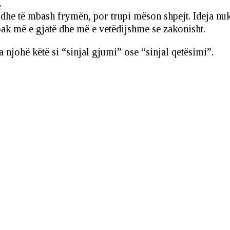
.
he të mbash frymën, por trupi mëson shpejt. Ideja nuk 
pak më e gjatë dhe më e vetëdijshme se zakonisht.
a njohë këtë si “sinjal gjumi” ose “sinjal qetësimi”.