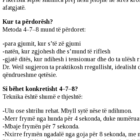
afatgjatë.
Kur ta përdorësh?
Metoda 4–7–8 mund të përdoret:
-para gjumit, kur s’të zë gjumi
-natën, kur zgjohesh dhe s’mund të riflesh
-gjatë ditës, kur ndihesh i tensionuar dhe do ta ulësh 
Dr. Weil sugjeron ta praktikosh rregullisht, idealisht 
qëndrueshme qetësie.
Si bëhet konkretisht 4–7–8?
Teknika është shumë e thjeshtë:
-Ulu ose shtrihu rehat. Mbyll sytë nëse të ndihmon.
-Merr frymë nga hunda për 4 sekonda, duke numëruar 
-Mbaje frymën për 7 sekonda.
-Nxirre frymën ngadalë nga goja për 8 sekonda, me n