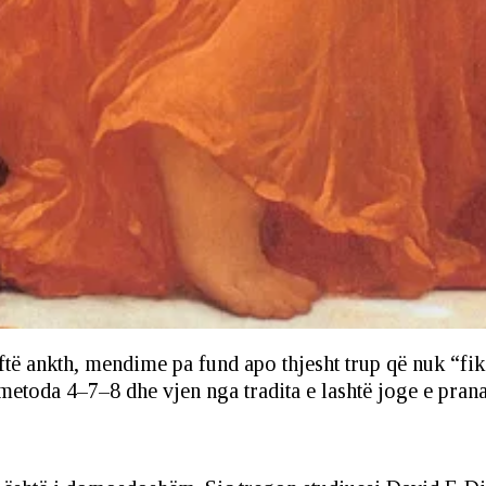
të ankth, mendime pa fund apo thjesht trup që nuk “fik
metoda 4–7–8 dhe vjen nga tradita e lashtë joge e pran