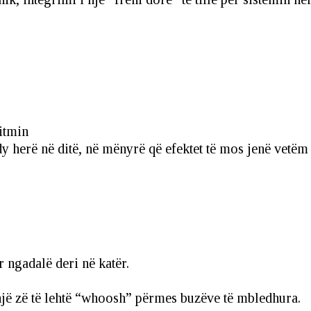
ritmin
dy herë në ditë, në mënyrë që efektet të mos jenë vetëm t
ngadalë deri në katër.
jë zë të lehtë “whoosh” përmes buzëve të mbledhura.