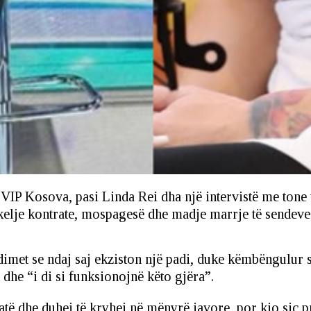
r VIP Kosova, pasi Linda Rei dha një intervistë me tone
elje kontrate, mospagesë dhe madje marrje të sendeve
imet se ndaj saj ekziston një padi, duke këmbëngulur se
n dhe “i di si funksionojnë këto gjëra”.
ratë dhe duhej të kryhej në mënyrë javore, por kjo siç 