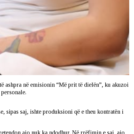
 të ashpra në emisionin “Më prit të dielën”, ku akuzoi
 personale.
, sipas saj, ishte produksioni që e theu kontratën i
pretendon ajo nuk ka ndodhur. Në rrëfimin e saj, ajo