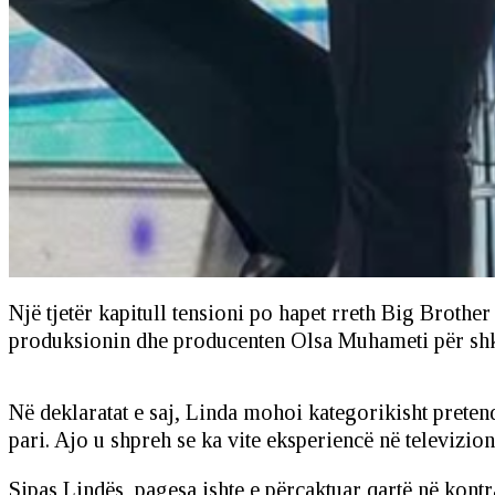
Një tjetër kapitull tensioni po hapet rreth Big Brothe
produksionin dhe producenten Olsa Muhameti për shk
Në deklaratat e saj, Linda mohoi kategorikisht pretend
pari. Ajo u shpreh se ka vite eksperiencë në televizio
Sipas Lindës, pagesa ishte e përcaktuar qartë në kont