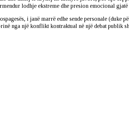
 përmendur lodhje ekstreme dhe presion emocional gjatë
spagesës, i janë marrë edhe sende personale (duke për
torinë nga një konflikt kontraktual në një debat publik 