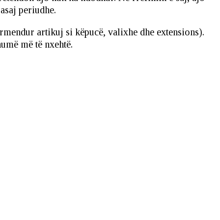
 asaj periudhe.
mendur artikuj si këpucë, valixhe dhe extensions).
shumë më të nxehtë.