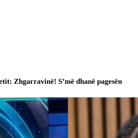
tit: Zhgarravinë! S’më dhanë pagesën