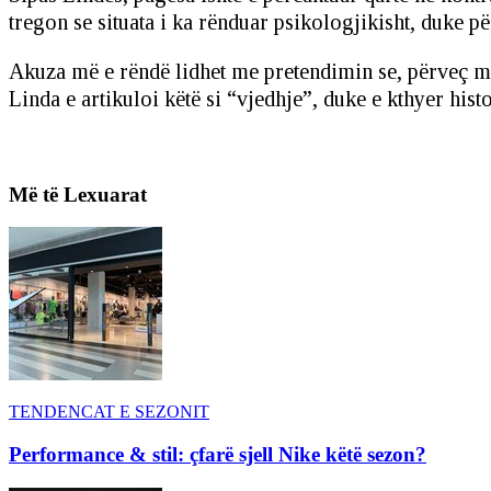
tregon se situata i ka rënduar psikologjikisht, duke
Akuza më e rëndë lidhet me pretendimin se, përveç mo
Linda e artikuloi këtë si “vjedhje”, duke e kthyer his
Më të Lexuarat
TENDENCAT E SEZONIT
Performance & stil: çfarë sjell Nike këtë sezon?