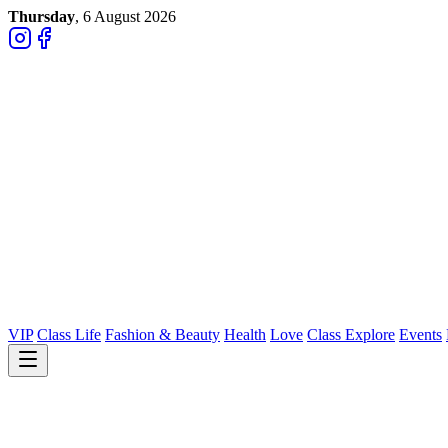
Thursday
, 6 August 2026
VIP
Class Life
Fashion & Beauty
Health
Love
Class Explore
Events