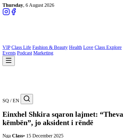
Thursday
, 6 August 2026
VIP
Class Life
Fashion & Beauty
Health
Love
Class Explore
Events
Podcast
Marketing
SQ / EN
Einxhel Shkira sqaron lajmet: “Theva
këmbën”, jo aksident i rëndë
Nga
Class
•
15 December 2025