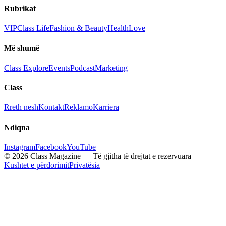
Rubrikat
VIP
Class Life
Fashion & Beauty
Health
Love
Më shumë
Class Explore
Events
Podcast
Marketing
Class
Rreth nesh
Kontakt
Reklamo
Karriera
Ndiqna
Instagram
Facebook
YouTube
© 2026 Class Magazine — Të gjitha të drejtat e rezervuara
Kushtet e përdorimit
Privatësia