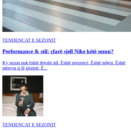
TENDENCAT E SEZONIT
Performance & stil: çfarë sjell Nike këtë sezon?
Ky sezon nuk është thjesht stil. Është prezencë. Është ndjesi. Është
mënyra si lë gjurmë. Ë...
TENDENCAT E SEZONIT