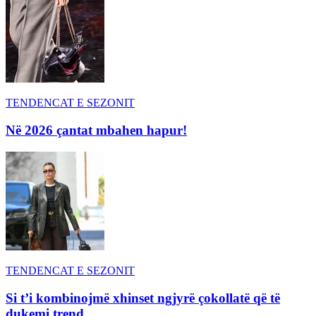
TENDENCAT E SEZONIT
Në 2026 çantat mbahen hapur!
TENDENCAT E SEZONIT
Si t’i kombinojmë xhinset ngjyrë çokollatë që të
dukemi trend