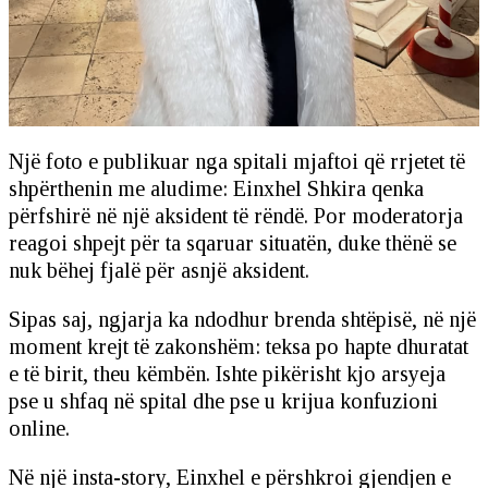
Një foto e publikuar nga spitali mjaftoi që rrjetet të
shpërthenin me aludime: Einxhel Shkira qenka
përfshirë në një aksident të rëndë. Por moderatorja
reagoi shpejt për ta sqaruar situatën, duke thënë se
nuk bëhej fjalë për asnjë aksident.
Sipas saj, ngjarja ka ndodhur brenda shtëpisë, në një
moment krejt të zakonshëm: teksa po hapte dhuratat
e të birit, theu këmbën. Ishte pikërisht kjo arsyeja
pse u shfaq në spital dhe pse u krijua konfuzioni
online.
Në një insta-story, Einxhel e përshkroi gjendjen e