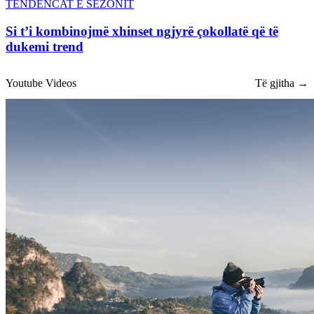
TENDENCAT E SEZONIT
Si t’i kombinojmë xhinset ngjyrë çokollatë që të
dukemi trend
Youtube Videos
Të gjitha →