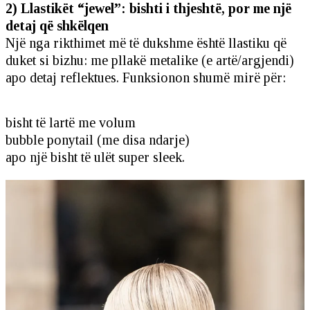
2) Llastikët “jewel”: bishti i thjeshtë, por me një
detaj që shkëlqen
Një nga rikthimet më të dukshme është llastiku që
duket si bizhu: me pllakë metalike (e artë/argjendi)
apo detaj reflektues. Funksionon shumë mirë për:
bisht të lartë me volum
bubble ponytail (me disa ndarje)
apo një bisht të ulët super sleek.