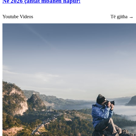
Në 2026 çantat mbahen hapur!
Youtube Videos
Të gjitha →