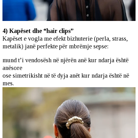
4) Kapëset dhe “hair clips”
Kapëset e vogla me efekt bizhuterie (perla, strass,
metalik) janë perfekte për mbrëmje sepse:
mund t’i vendosësh në njërën anë kur ndarja është
anësore
ose simetrikisht në të dyja anët kur ndarja është në
mes.