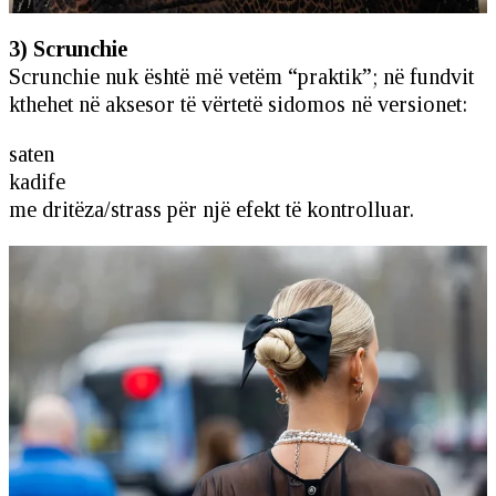
3) Scrunchie
Scrunchie nuk është më vetëm “praktik”; në fundvit
kthehet në aksesor të vërtetë sidomos në versionet:
saten
kadife
me dritëza/strass për një efekt të kontrolluar.