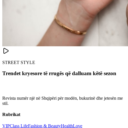
STREET STYLE
Trendet kryesore të rrugës që dalluam këtë sezon
Revista numër një në Shqipëri për modën, bukurinë dhe jetesën me
stil.
Rubrikat
VIP
Class Life
Fashion & Beauty
Health
Love