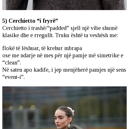
5) Cerchietto “i fryrë”
Cerchietto i trashë/“padded” sjell një vibe shumë
klasike dhe e rregullt. Truku është ta veshësh me:
flokë të lëshuar, të krehur mbrapa
ose me ndarje në mes për një pamje më simetrike e
“clean”.
Në saten apo kadife, i jep menjëherë pamjes një sens
“event-i”.