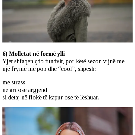
6) Molletat në formë ylli
Yjet shfaqen çdo fundvit, por këtë sezon vijnë me
një frymë më pop dhe “cool”, shpesh:
me strass
në ari ose argjend
si detaj në flokë të kapur ose të lëshuar.