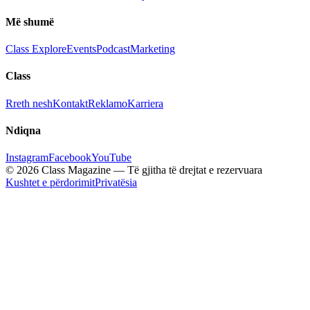
Më shumë
Class Explore
Events
Podcast
Marketing
Class
Rreth nesh
Kontakt
Reklamo
Karriera
Ndiqna
Instagram
Facebook
YouTube
© 2026 Class Magazine — Të gjitha të drejtat e rezervuara
Kushtet e përdorimit
Privatësia