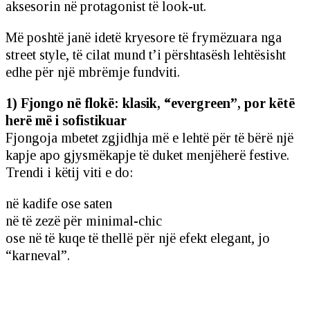
aksesorin në protagonist të look-ut.
Më poshtë janë idetë kryesore të frymëzuara nga
street style, të cilat mund t’i përshtasësh lehtësisht
edhe për një mbrëmje fundviti.
1) Fjongo në flokë: klasik, “evergreen”, por këtë
herë më i sofistikuar
Fjongoja mbetet zgjidhja më e lehtë për të bërë një
kapje apo gjysmëkapje të duket menjëherë festive.
Trendi i këtij viti e do:
në kadife ose saten
në të zezë për minimal-chic
ose në të kuqe të thellë për një efekt elegant, jo
“karneval”.