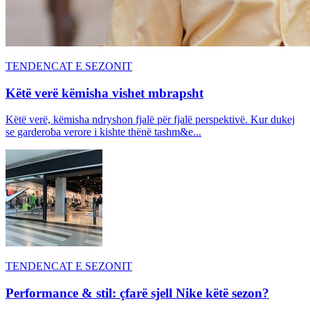
TENDENCAT E SEZONIT
Këtë verë këmisha vishet mbrapsht
Këtë verë, këmisha ndryshon fjalë për fjalë perspektivë. Kur dukej
se garderoba verore i kishte thënë tashm&e...
TENDENCAT E SEZONIT
Performance & stil: çfarë sjell Nike këtë sezon?