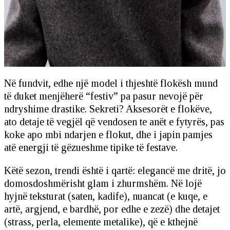
Në fundvit, edhe një model i thjeshtë flokësh mund
të duket menjëherë “festiv” pa pasur nevojë për
ndryshime drastike. Sekreti? Aksesorët e flokëve,
ato detaje të vegjël që vendosen te anët e fytyrës, pas
koke apo mbi ndarjen e flokut, dhe i japin pamjes
atë energji të gëzueshme tipike të festave.
Këtë sezon, trendi është i qartë: elegancë me dritë, jo
domosdoshmërisht glam i zhurmshëm. Në lojë
hyjnë teksturat (saten, kadife), nuancat (e kuqe, e
artë, argjend, e bardhë, por edhe e zezë) dhe detajet
(strass, perla, elemente metalike), që e kthejnë