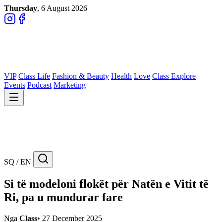
Thursday
, 6 August 2026
VIP
Class Life
Fashion & Beauty
Health
Love
Class Explore
Events
Podcast
Marketing
SQ / EN
Si të modeloni flokët për Natën e Vitit të
Ri, pa u mundurar fare
Nga
Class
•
27 December 2025