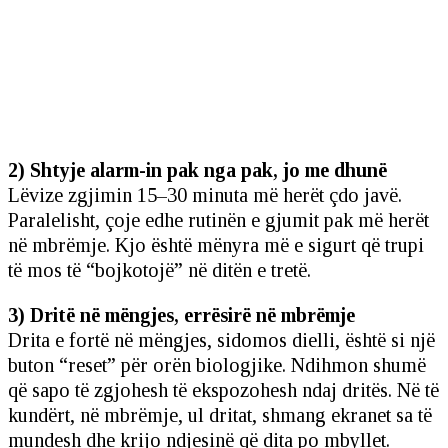
2) Shtyje alarm-in pak nga pak, jo me dhunë
Lëvize zgjimin 15–30 minuta më herët çdo javë.
Paralelisht, çoje edhe rutinën e gjumit pak më herët
në mbrëmje. Kjo është mënyra më e sigurt që trupi
të mos të “bojkotojë” në ditën e tretë.
3) Dritë në mëngjes, errësirë në mbrëmje
Drita e fortë në mëngjes, sidomos dielli, është si një
buton “reset” për orën biologjike. Ndihmon shumë
që sapo të zgjohesh të ekspozohesh ndaj dritës. Në të
kundërt, në mbrëmje, ul dritat, shmang ekranet sa të
mundesh dhe krijo ndjesinë që dita po mbyllet.