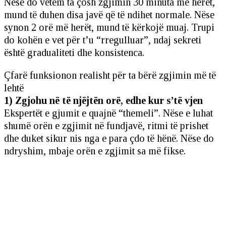
Nëse do vetëm ta çosh zgjimin 30 minuta më herët,
mund të duhen disa javë që të ndihet normale. Nëse
synon 2 orë më herët, mund të kërkojë muaj. Trupi
do kohën e vet për t’u “rregulluar”, ndaj sekreti
është gradualiteti dhe konsistenca.
Çfarë funksionon realisht për ta bërë zgjimin më të
lehtë
1) Zgjohu në të njëjtën orë, edhe kur s’të vjen
Ekspertët e gjumit e quajnë “themeli”. Nëse e luhat
shumë orën e zgjimit në fundjavë, ritmi të prishet
dhe duket sikur nis nga e para çdo të hënë. Nëse do
ndryshim, mbaje orën e zgjimit sa më fikse.