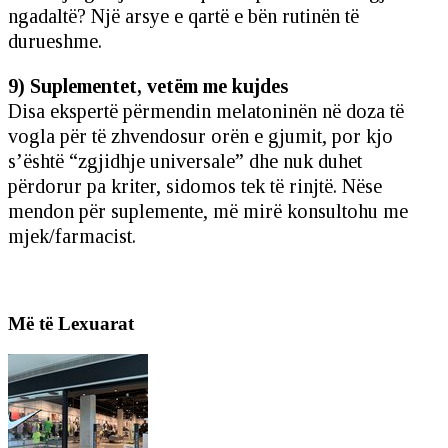
ngadaltë? Një arsye e qartë e bën rutinën të
durueshme.
9) Suplementet, vetëm me kujdes
Disa ekspertë përmendin melatoninën në doza të
vogla për të zhvendosur orën e gjumit, por kjo
s’është “zgjidhje universale” dhe nuk duhet
përdorur pa kriter, sidomos tek të rinjtë. Nëse
mendon për suplemente, më mirë konsultohu me
mjek/farmacist.
Më të Lexuarat