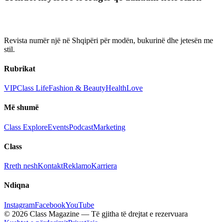
Revista numër një në Shqipëri për modën, bukurinë dhe jetesën me
stil.
Rubrikat
VIP
Class Life
Fashion & Beauty
Health
Love
Më shumë
Class Explore
Events
Podcast
Marketing
Class
Rreth nesh
Kontakt
Reklamo
Karriera
Ndiqna
Instagram
Facebook
YouTube
© 2026 Class Magazine — Të gjitha të drejtat e rezervuara