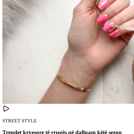
STREET STYLE
Trendet kryesore të rrugës që dalluam këtë sezon