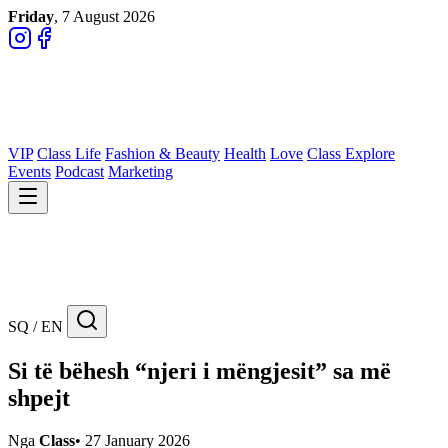
Friday
, 7 August 2026
VIP
Class Life
Fashion & Beauty
Health
Love
Class Explore
Events
Podcast
Marketing
SQ / EN
Si të bëhesh “njeri i mëngjesit” sa më
shpejt
Nga
Class
•
27 January 2026