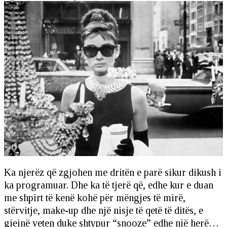
Ka njerëz që zgjohen me dritën e parë sikur dikush i
ka programuar. Dhe ka të tjerë që, edhe kur e duan
me shpirt të kenë kohë për mëngjes të mirë,
stërvitje, make-up dhe një nisje të qetë të ditës, e
gjejnë veten duke shtypur “snooze” edhe një herë…