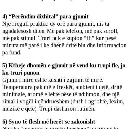
4) “Perëndim dixhital” para gjumit
Një rregull praktik: dy orë para gjumit, nis ta
ngadalësosh ditën. Më pak telefon, më pak scroll,
më pak stimul. Truri nuk e kupton “fli” kur pesë
minuta më parë i ke dhënë dritë blu dhe informacion
pa fund.
5) Ktheje dhomën e gjumit në vend ku trupi fle, jo
ku truri punon
Gjumi i mirë është kushti i zgjimit të mirë.
Temperatura pak më e freskët, ambient i qetë, dritë
minimale, aromë e lehtë nëse të ndihmon, dhe një
ritual i vogël i qëndrueshëm (dush i ngrohtë, lexim,
muzikë e qetë). Trupi dashuron rutinën.
6) Syno të flesh më herët se zakonisht
Nuk ka “mëngjes të mrekullueshëm” pa gjumë të