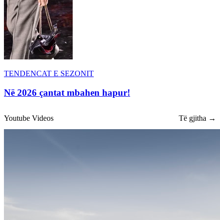
TENDENCAT E SEZONIT
Në 2026 çantat mbahen hapur!
Youtube Videos
Të gjitha →