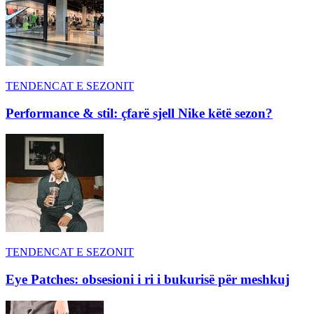
TENDENCAT E SEZONIT
Performance & stil: çfarë sjell Nike këtë sezon?
TENDENCAT E SEZONIT
Eye Patches: obsesioni i ri i bukurisë për meshkuj