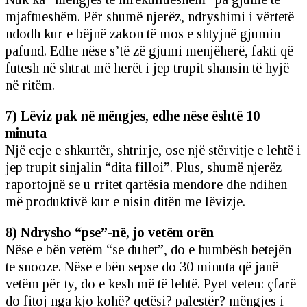
mjaftueshëm. Për shumë njerëz, ndryshimi i vërtetë
ndodh kur e bëjnë zakon të mos e shtyjnë gjumin
pafund. Edhe nëse s’të zë gjumi menjëherë, fakti që
futesh në shtrat më herët i jep trupit shansin të hyjë
në ritëm.
7) Lëviz pak në mëngjes, edhe nëse është 10
minuta
Një ecje e shkurtër, shtrirje, ose një stërvitje e lehtë i
jep trupit sinjalin “dita filloi”. Plus, shumë njerëz
raportojnë se u rritet qartësia mendore dhe ndihen
më produktivë kur e nisin ditën me lëvizje.
8) Ndrysho “pse”-në, jo vetëm orën
Nëse e bën vetëm “se duhet”, do e humbësh betejën
te snooze. Nëse e bën sepse do 30 minuta që janë
vetëm për ty, do e kesh më të lehtë. Pyet veten: çfarë
do fitoj nga kjo kohë? qetësi? palestër? mëngjes i