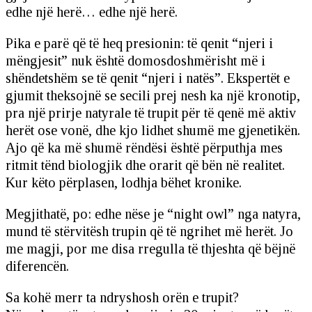
edhe një herë… edhe një herë.
Pika e parë që të heq presionin: të qenit “njeri i
mëngjesit” nuk është domosdoshmërisht më i
shëndetshëm se të qenit “njeri i natës”. Ekspertët e
gjumit theksojnë se secili prej nesh ka një kronotip,
pra një prirje natyrale të trupit për të qenë më aktiv
herët ose vonë, dhe kjo lidhet shumë me gjenetikën.
Ajo që ka më shumë rëndësi është përputhja mes
ritmit tënd biologjik dhe orarit që bën në realitet.
Kur këto përplasen, lodhja bëhet kronike.
Megjithatë, po: edhe nëse je “night owl” nga natyra,
mund të stërvitësh trupin që të ngrihet më herët. Jo
me magji, por me disa rregulla të thjeshta që bëjnë
diferencën.
Sa kohë merr ta ndryshosh orën e trupit?