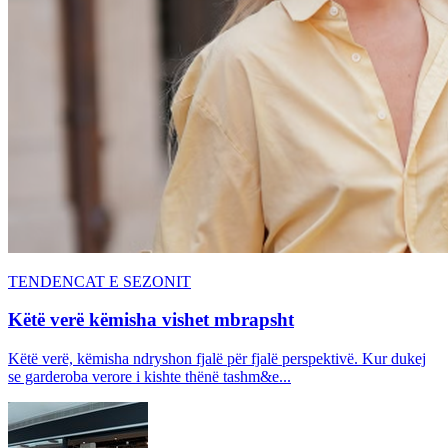
TENDENCAT E SEZONIT
Këtë verë këmisha vishet mbrapsht
Këtë verë, këmisha ndryshon fjalë për fjalë perspektivë. Kur dukej
se garderoba verore i kishte thënë tashm&e...