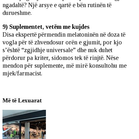
ngadaltë? Një arsye e qartë e bën rutinën të
durueshme.
9) Suplementet, vetëm me kujdes
Disa ekspertë përmendin melatoninën në doza të
vogla për të zhvendosur orën e gjumit, por kjo
s’është “zgjidhje universale” dhe nuk duhet
përdorur pa kriter, sidomos tek të rinjtë. Nëse
mendon për suplemente, më mirë konsultohu me
mjek/farmacist.
Më të Lexuarat