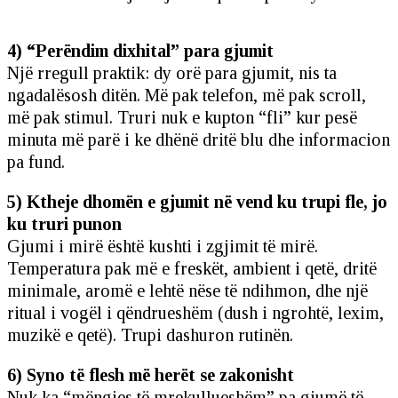
4) “Perëndim dixhital” para gjumit
Një rregull praktik: dy orë para gjumit, nis ta
ngadalësosh ditën. Më pak telefon, më pak scroll,
më pak stimul. Truri nuk e kupton “fli” kur pesë
minuta më parë i ke dhënë dritë blu dhe informacion
pa fund.
5) Ktheje dhomën e gjumit në vend ku trupi fle, jo
ku truri punon
Gjumi i mirë është kushti i zgjimit të mirë.
Temperatura pak më e freskët, ambient i qetë, dritë
minimale, aromë e lehtë nëse të ndihmon, dhe një
ritual i vogël i qëndrueshëm (dush i ngrohtë, lexim,
muzikë e qetë). Trupi dashuron rutinën.
6) Syno të flesh më herët se zakonisht
Nuk ka “mëngjes të mrekullueshëm” pa gjumë të