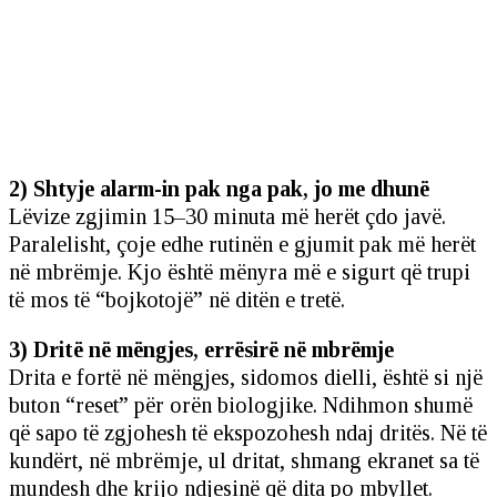
2) Shtyje alarm-in pak nga pak, jo me dhunë
Lëvize zgjimin 15–30 minuta më herët çdo javë.
Paralelisht, çoje edhe rutinën e gjumit pak më herët
në mbrëmje. Kjo është mënyra më e sigurt që trupi
të mos të “bojkotojë” në ditën e tretë.
3) Dritë në mëngjes, errësirë në mbrëmje
Drita e fortë në mëngjes, sidomos dielli, është si një
buton “reset” për orën biologjike. Ndihmon shumë
që sapo të zgjohesh të ekspozohesh ndaj dritës. Në të
kundërt, në mbrëmje, ul dritat, shmang ekranet sa të
mundesh dhe krijo ndjesinë që dita po mbyllet.