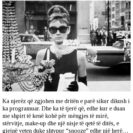
Ka njerëz që zgjohen me dritën e parë sikur dikush i
ka programuar. Dhe ka të tjerë që, edhe kur e duan
me shpirt të kenë kohë për mëngjes të mirë,
stërvitje, make-up dhe një nisje të qetë të ditës, e
gjejnë veten duke shtypur “snooze” edhe një herë…