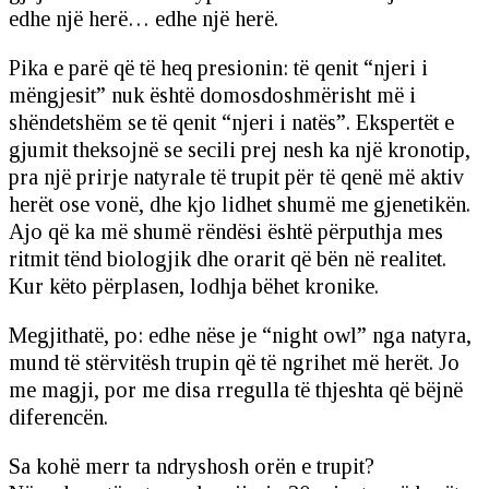
edhe një herë… edhe një herë.
Pika e parë që të heq presionin: të qenit “njeri i
mëngjesit” nuk është domosdoshmërisht më i
shëndetshëm se të qenit “njeri i natës”. Ekspertët e
gjumit theksojnë se secili prej nesh ka një kronotip,
pra një prirje natyrale të trupit për të qenë më aktiv
herët ose vonë, dhe kjo lidhet shumë me gjenetikën.
Ajo që ka më shumë rëndësi është përputhja mes
ritmit tënd biologjik dhe orarit që bën në realitet.
Kur këto përplasen, lodhja bëhet kronike.
Megjithatë, po: edhe nëse je “night owl” nga natyra,
mund të stërvitësh trupin që të ngrihet më herët. Jo
me magji, por me disa rregulla të thjeshta që bëjnë
diferencën.
Sa kohë merr ta ndryshosh orën e trupit?