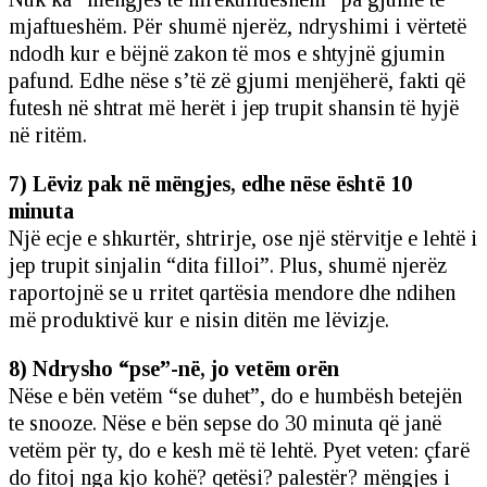
mjaftueshëm. Për shumë njerëz, ndryshimi i vërtetë
ndodh kur e bëjnë zakon të mos e shtyjnë gjumin
pafund. Edhe nëse s’të zë gjumi menjëherë, fakti që
futesh në shtrat më herët i jep trupit shansin të hyjë
në ritëm.
7) Lëviz pak në mëngjes, edhe nëse është 10
minuta
Një ecje e shkurtër, shtrirje, ose një stërvitje e lehtë i
jep trupit sinjalin “dita filloi”. Plus, shumë njerëz
raportojnë se u rritet qartësia mendore dhe ndihen
më produktivë kur e nisin ditën me lëvizje.
8) Ndrysho “pse”-në, jo vetëm orën
Nëse e bën vetëm “se duhet”, do e humbësh betejën
te snooze. Nëse e bën sepse do 30 minuta që janë
vetëm për ty, do e kesh më të lehtë. Pyet veten: çfarë
do fitoj nga kjo kohë? qetësi? palestër? mëngjes i