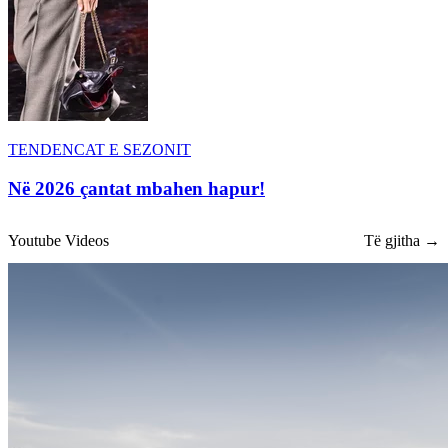
TENDENCAT E SEZONIT
Në 2026 çantat mbahen hapur!
Youtube Videos
Të gjitha →