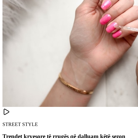
STREET STYLE
Trendet kryesore të rrugës që dalluam këtë sezon