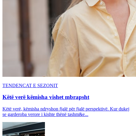
TENDENCAT E SEZONIT
Këtë verë këmisha vishet mbrapsht
Këtë verë, këmisha ndryshon fjalë për fjalë perspektivë. Kur dukej
se garderoba verore i kishte thënë tashm&e...