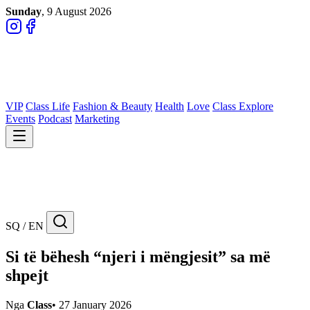
Sunday
, 9 August 2026
VIP
Class Life
Fashion & Beauty
Health
Love
Class Explore
Events
Podcast
Marketing
SQ / EN
Si të bëhesh “njeri i mëngjesit” sa më
shpejt
Nga
Class
•
27 January 2026