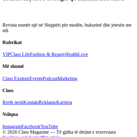
Revista numër një në Shqipëri për modën, bukurinë dhe jetesën me
stil.
Rubrikat
VIP
Class Life
Fashion & Beauty
Health
Love
Më shumë
Class Explore
Events
Podcast
Marketing
Class
Rreth nesh
Kontakt
Reklamo
Karriera
Ndiqna
Instagram
Facebook
YouTube
© 2026 Class Magazine — Të gjitha të drejtat e rezervuara