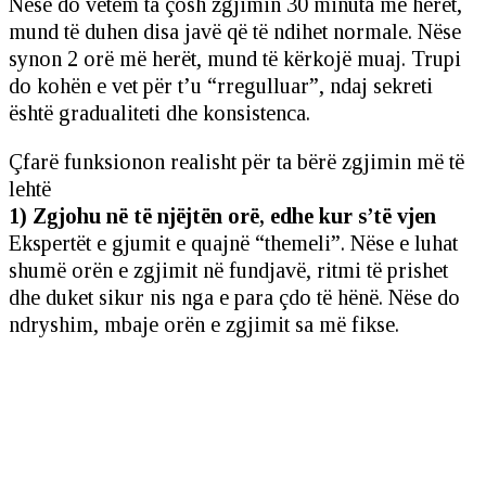
Nëse do vetëm ta çosh zgjimin 30 minuta më herët,
mund të duhen disa javë që të ndihet normale. Nëse
synon 2 orë më herët, mund të kërkojë muaj. Trupi
do kohën e vet për t’u “rregulluar”, ndaj sekreti
është gradualiteti dhe konsistenca.
Çfarë funksionon realisht për ta bërë zgjimin më të
lehtë
1) Zgjohu në të njëjtën orë, edhe kur s’të vjen
Ekspertët e gjumit e quajnë “themeli”. Nëse e luhat
shumë orën e zgjimit në fundjavë, ritmi të prishet
dhe duket sikur nis nga e para çdo të hënë. Nëse do
ndryshim, mbaje orën e zgjimit sa më fikse.