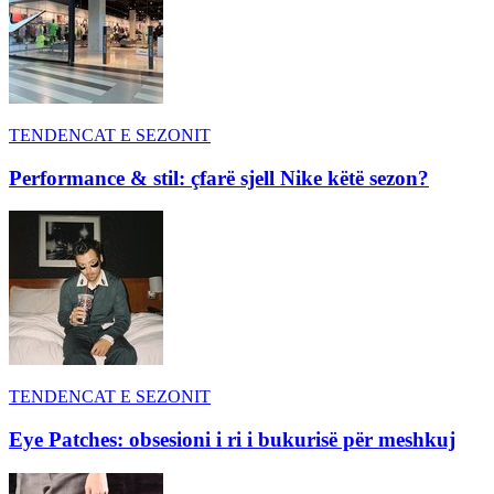
TENDENCAT E SEZONIT
Performance & stil: çfarë sjell Nike këtë sezon?
TENDENCAT E SEZONIT
Eye Patches: obsesioni i ri i bukurisë për meshkuj