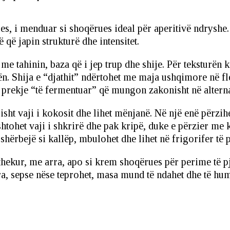
 i menduar si shoqërues ideal për aperitivë ndryshe. Ide
që japin strukturë dhe intensitet.
e tahinin, baza që i jep trup dhe shije. Për teksturën 
. Shija e “djathit” ndërtohet me maja ushqimore në flet
atë prekje “të fermentuar” që mungon zakonisht në altern
ësisht vaji i kokosit dhe lihet mënjanë. Në një enë përz
shtohet vaji i shkrirë dhe pak kripë, duke e përzier me
ë shërbejë si kallëp, mbulohet dhe lihet në frigorifer të
 thekur, me arra, apo si krem shoqërues për perime të p
a, sepse nëse teprohet, masa mund të ndahet dhe të hum