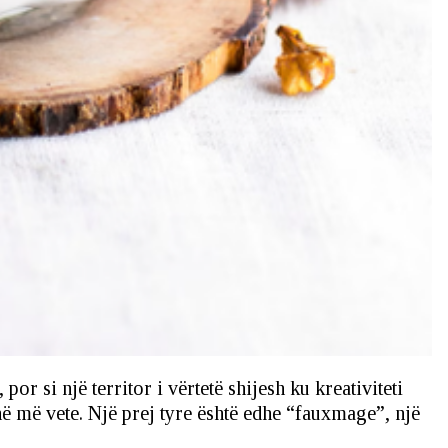
 si një territor i vërtetë shijesh ku kreativiteti
në më vete. Një prej tyre është edhe “fauxmage”, një