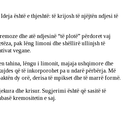
ja është e thjeshtë: të krijosh të njëjtën ndjesi të
kremoze dhe atë ndjesinë “të plotë” përdoret vaj
ëza, pak lëng limoni dhe shëllirë ullinjsh të
ativat vegane.
ihen tahina, lëngu i limonit, majaja ushqimore dhe
 kujdes që të inkorporohet pa u ndarë përbërja. Më
 paktën dy orë, derisa të mpikset dhe të marrë formë.
jekura dhe krisur. Sugjerimi është që sasitë të
basë kremositetin e saj.