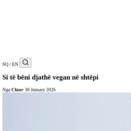
SQ / EN
Si të bëni djathë vegan në shtëpi
Nga
Class
•
30 January 2026