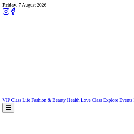
Friday
, 7 August 2026
VIP
Class Life
Fashion & Beauty
Health
Love
Class Explore
Events