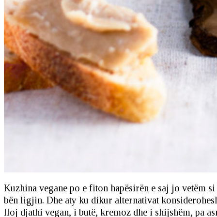
Kuzhina vegane po e fiton hapësirën e saj jo vetëm si 
bën ligjin. Dhe aty ku dikur alternativat konsiderohe
lloj djathi vegan, i butë, kremoz dhe i shijshëm, pa as