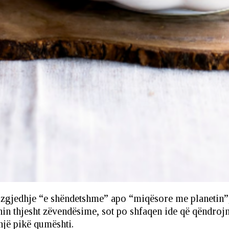
zgjedhje “e shëndetshme” apo “miqësore me planetin”, por
shin thjesht zëvendësime, sot po shfaqen ide që qëndroj
një pikë qumështi.