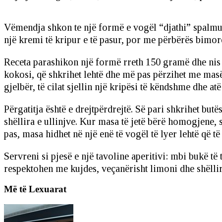
Vëmendja shkon te një formë e vogël “djathi” spalmues,
një kremi të kripur e të pasur, por me përbërës bimorë 
Receta parashikon një formë rreth 150 gramë dhe nis m
kokosi, që shkrihet lehtë dhe më pas përzihet me masën
gjelbër, të cilat sjellin një kripësi të këndshme dhe 
Përgatitja është e drejtpërdrejtë. Së pari shkrihet but
shëllira e ullinjve. Kur masa të jetë bërë homogjene, 
pas, masa hidhet në një enë të vogël të lyer lehtë që t
Servreni si pjesë e një tavoline aperitivi: mbi bukë të
respektohen me kujdes, veçanërisht limoni dhe shëllir
Më të Lexuarat