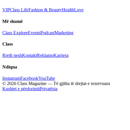
VIP
Class Life
Fashion & Beauty
Health
Love
Më shumë
Class Explore
Events
Podcast
Marketing
Class
Rreth nesh
Kontakt
Reklamo
Karriera
Ndiqna
Instagram
Facebook
YouTube
© 2026 Class Magazine — Të gjitha të drejtat e rezervuara
Kushtet e përdorimit
Privatësia