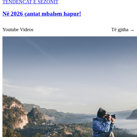
TENDENCAT E SEZONIT
Në 2026 çantat mbahen hapur!
Youtube Videos
Të gjitha →