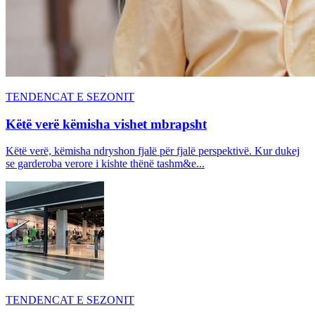
TENDENCAT E SEZONIT
Këtë verë këmisha vishet mbrapsht
Këtë verë, këmisha ndryshon fjalë për fjalë perspektivë. Kur dukej
se garderoba verore i kishte thënë tashm&e...
TENDENCAT E SEZONIT