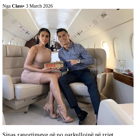
Nga
Class
•
3 March 2026
Sipas raportimeve që po qarkullojnë në rrjet,