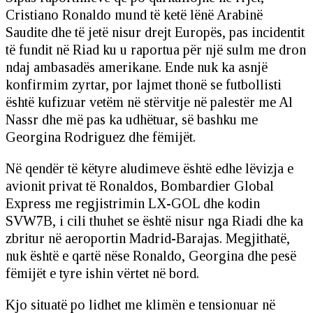
Cristiano Ronaldo mund të ketë lënë Arabinë
Saudite dhe të jetë nisur drejt Europës, pas incidentit
të fundit në Riad ku u raportua për një sulm me dron
ndaj ambasadës amerikane. Ende nuk ka asnjë
konfirmim zyrtar, por lajmet thonë se futbollisti
është kufizuar vetëm në stërvitje në palestër me Al
Nassr dhe më pas ka udhëtuar, së bashku me
Georgina Rodriguez dhe fëmijët.
Në qendër të këtyre aludimeve është edhe lëvizja e
avionit privat të Ronaldos, Bombardier Global
Express me regjistrimin LX-GOL dhe kodin
SVW7B, i cili thuhet se është nisur nga Riadi dhe ka
zbritur në aeroportin Madrid-Barajas. Megjithatë,
nuk është e qartë nëse Ronaldo, Georgina dhe pesë
fëmijët e tyre ishin vërtet në bord.
Kjo situatë po lidhet me klimën e tensionuar në