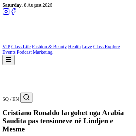
Saturday
, 8 August 2026
VIP
Class Life
Fashion & Beauty
Health
Love
Class Explore
Events
Podcast
Marketing
SQ / EN
Cristiano Ronaldo largohet nga Arabia
Saudita pas tensioneve në Lindjen e
Mesme