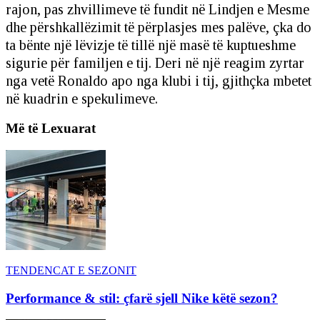
rajon, pas zhvillimeve të fundit në Lindjen e Mesme
dhe përshkallëzimit të përplasjes mes palëve, çka do
ta bënte një lëvizje të tillë një masë të kuptueshme
sigurie për familjen e tij. Deri në një reagim zyrtar
nga vetë Ronaldo apo nga klubi i tij, gjithçka mbetet
në kuadrin e spekulimeve.
Më të Lexuarat
TENDENCAT E SEZONIT
Performance & stil: çfarë sjell Nike këtë sezon?