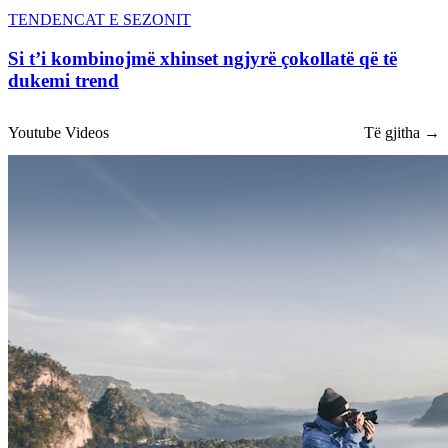
TENDENCAT E SEZONIT
Si t’i kombinojmë xhinset ngjyrë çokollatë që të
dukemi trend
Youtube Videos
Të gjitha →