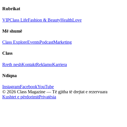
Rubrikat
VIP
Class Life
Fashion & Beauty
Health
Love
Më shumë
Class Explore
Events
Podcast
Marketing
Class
Rreth nesh
Kontakt
Reklamo
Karriera
Ndiqna
Instagram
Facebook
YouTube
© 2026 Class Magazine — Të gjitha të drejtat e rezervuara
Kushtet e përdorimit
Privatësia