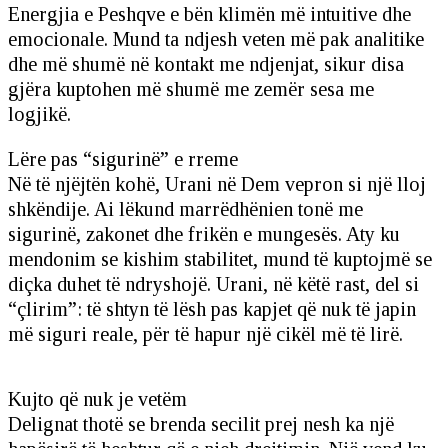
Energjia e Peshqve e bën klimën më intuitive dhe
emocionale. Mund ta ndjesh veten më pak analitike
dhe më shumë në kontakt me ndjenjat, sikur disa
gjëra kuptohen më shumë me zemër sesa me
logjikë.
Lëre pas “sigurinë” e rreme
Në të njëjtën kohë, Urani në Dem vepron si një lloj
shkëndije. Ai lëkund marrëdhënien tonë me
sigurinë, zakonet dhe frikën e mungesës. Aty ku
mendonim se kishim stabilitet, mund të kuptojmë se
diçka duhet të ndryshojë. Urani, në këtë rast, del si
“çlirim”: të shtyn të lësh pas kapjet që nuk të japin
më siguri reale, për të hapur një cikël më të lirë.
Kujto që nuk je vetëm
Delignat thotë se brenda secilit prej nesh ka një