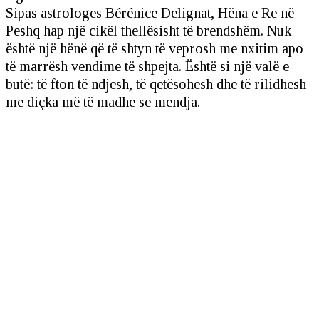
Sipas astrologes Bérénice Delignat, Hëna e Re në
Peshq hap një cikël thellësisht të brendshëm. Nuk
është një hënë që të shtyn të veprosh me nxitim apo
të marrësh vendime të shpejta. Është si një valë e
butë: të fton të ndjesh, të qetësohesh dhe të rilidhesh
me diçka më të madhe se mendja.