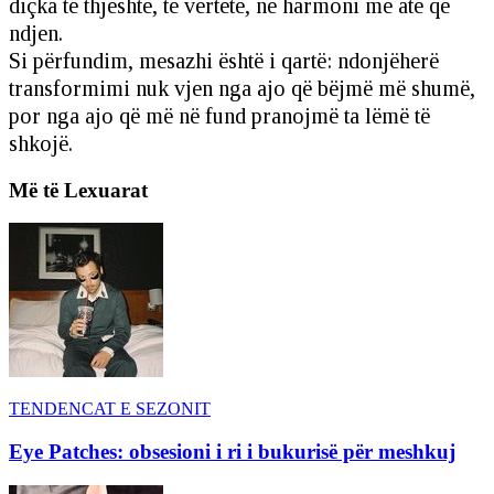
diçka të thjeshtë, të vërtetë, në harmoni me atë që
ndjen.
Si përfundim, mesazhi është i qartë: ndonjëherë
transformimi nuk vjen nga ajo që bëjmë më shumë,
por nga ajo që më në fund pranojmë ta lëmë të
shkojë.
Më të Lexuarat
TENDENCAT E SEZONIT
Eye Patches: obsesioni i ri i bukurisë për meshkuj