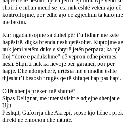
hapësirë të heshtur që e njeh drejtimin. Një vend ku
shpirti e mban mend se jeta nuk është vetëm ajo që
kontrollojmë, por edhe ajo që zgjedhim ta kalojmë
me besim.
Kur ngadalësojmë sa duhet për t’u lidhur me këtë
hapësirë, diçka brenda nesh qetësohet. Kuptojmë se
nuk jemi vetëm duke e shtyrë jetën përpara; ka një
lloj “dorë e padukshme” që vepron edhe përmes
nesh. Shpirti nuk ka nevojë për garanci, por për
hapje. Dhe ndonjëherë, urtësia më e madhe është
thjesht t’i besosh rrugës që të shfaqet hap pas hapi.
Cilët shenja preken më shumë?
Sipas Delignat, më intensivisht e ndjejnë shenjat e
Ujit:
Peshqit, Gaforrja dhe Akrepi, sepse kjo hënë i prek
direkt në emocion dhe intuitë.