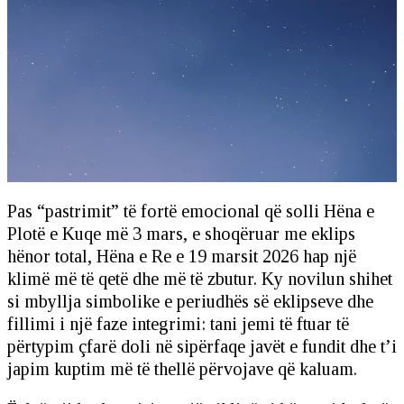
Pas “pastrimit” të fortë emocional që solli Hëna e
Plotë e Kuqe më 3 mars, e shoqëruar me eklips
hënor total, Hëna e Re e 19 marsit 2026 hap një
klimë më të qetë dhe më të zbutur. Ky novilun shihet
si mbyllja simbolike e periudhës së eklipseve dhe
fillimi i një faze integrimi: tani jemi të ftuar të
përtypim çfarë doli në sipërfaqe javët e fundit dhe t’i
japim kuptim më të thellë përvojave që kaluam.