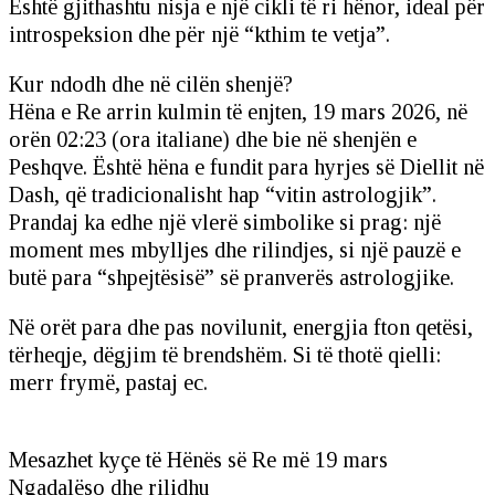
Është gjithashtu nisja e një cikli të ri hënor, ideal për
introspeksion dhe për një “kthim te vetja”.
Kur ndodh dhe në cilën shenjë?
Hëna e Re arrin kulmin të enjten, 19 mars 2026, në
orën 02:23 (ora italiane) dhe bie në shenjën e
Peshqve. Është hëna e fundit para hyrjes së Diellit në
Dash, që tradicionalisht hap “vitin astrologjik”.
Prandaj ka edhe një vlerë simbolike si prag: një
moment mes mbylljes dhe rilindjes, si një pauzë e
butë para “shpejtësisë” së pranverës astrologjike.
Në orët para dhe pas novilunit, energjia fton qetësi,
tërheqje, dëgjim të brendshëm. Si të thotë qielli:
merr frymë, pastaj ec.
Mesazhet kyçe të Hënës së Re më 19 mars
Ngadalëso dhe rilidhu