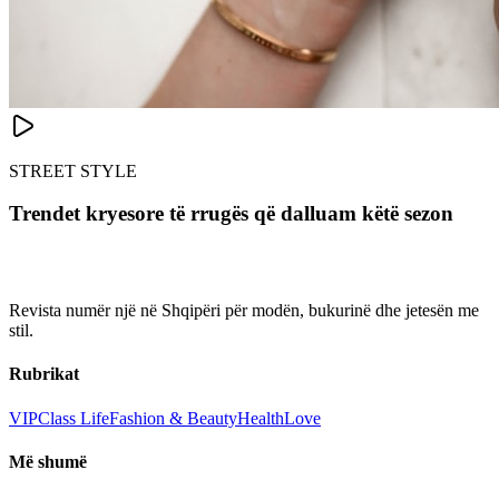
STREET STYLE
Trendet kryesore të rrugës që dalluam këtë sezon
Revista numër një në Shqipëri për modën, bukurinë dhe jetesën me
stil.
Rubrikat
VIP
Class Life
Fashion & Beauty
Health
Love
Më shumë