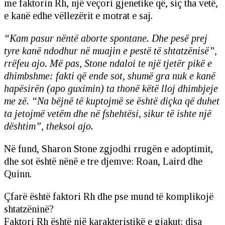
me faktorin Rh, një veçori gjenetike që, siç tha vetë,
e kanë edhe vëllezërit e motrat e saj.
“Kam pasur nëntë aborte spontane. Dhe pesë prej
tyre kanë ndodhur në muajin e pestë të shtatzënisë”,
rrëfeu ajo. Më pas, Stone ndaloi te një tjetër pikë e
dhimbshme: fakti që ende sot, shumë gra nuk e kanë
hapësirën (apo guximin) ta thonë këtë lloj dhimbjeje
me zë. “Na bëjnë të kuptojmë se është diçka që duhet
ta jetojmë vetëm dhe në fshehtësi, sikur të ishte një
dështim”, theksoi ajo.
Në fund, Sharon Stone zgjodhi rrugën e adoptimit,
dhe sot është nënë e tre djemve: Roan, Laird dhe
Quinn.
Çfarë është faktori Rh dhe pse mund të komplikojë
shtatzëninë?
Faktori Rh është një karakteristikë e gjakut: disa