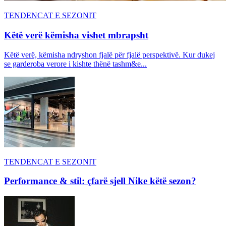
TENDENCAT E SEZONIT
Këtë verë këmisha vishet mbrapsht
Këtë verë, këmisha ndryshon fjalë për fjalë perspektivë. Kur dukej
se garderoba verore i kishte thënë tashm&e...
TENDENCAT E SEZONIT
Performance & stil: çfarë sjell Nike këtë sezon?