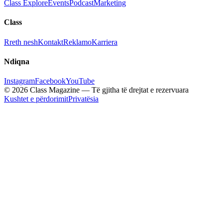
Class Explore
Events
Podcast
Marketing
Class
Rreth nesh
Kontakt
Reklamo
Karriera
Ndiqna
Instagram
Facebook
YouTube
© 2026 Class Magazine — Të gjitha të drejtat e rezervuara
Kushtet e përdorimit
Privatësia