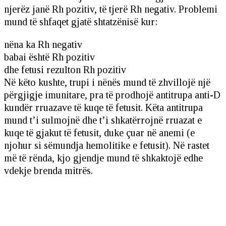
njerëz janë Rh pozitiv, të tjerë Rh negativ. Problemi
mund të shfaqet gjatë shtatzënisë kur:
nëna ka Rh negativ
babai është Rh pozitiv
dhe fetusi rezulton Rh pozitiv
Në këto kushte, trupi i nënës mund të zhvillojë një
përgjigje imunitare, pra të prodhojë antitrupa anti-D
kundër rruazave të kuqe të fetusit. Këta antitrupa
mund t’i sulmojnë dhe t’i shkatërrojnë rruazat e
kuqe të gjakut të fetusit, duke çuar në anemi (e
njohur si sëmundja hemolitike e fetusit). Në rastet
më të rënda, kjo gjendje mund të shkaktojë edhe
vdekje brenda mitrës.