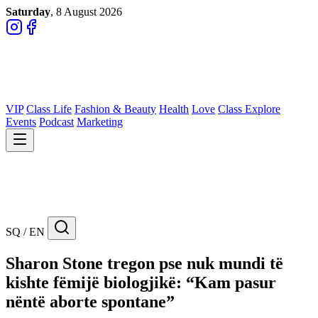
Saturday
, 8 August 2026
VIP
Class Life
Fashion & Beauty
Health
Love
Class Explore
Events
Podcast
Marketing
SQ / EN
Sharon Stone tregon pse nuk mundi të
kishte fëmijë biologjikë: “Kam pasur
nëntë aborte spontane”