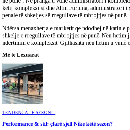
në punë”. Në pranga u vunë administratori i kompleksi
këtij kompleksi si dhe Altin Furtuna, administratori i
penale të shkeljes së rregullave të mbrojtjes në punë.
Ndërsa menaxherja e marketit që ndodhej në katin e par
shkelje e rregullave të mbrojtjes në punë. Nën hetim j
ndërtimin e kompleksit. Gjithashtu nën hetim u vunë ed
Më të Lexuarat
TENDENCAT E SEZONIT
Performance & stil: çfarë sjell Nike këtë sezon?