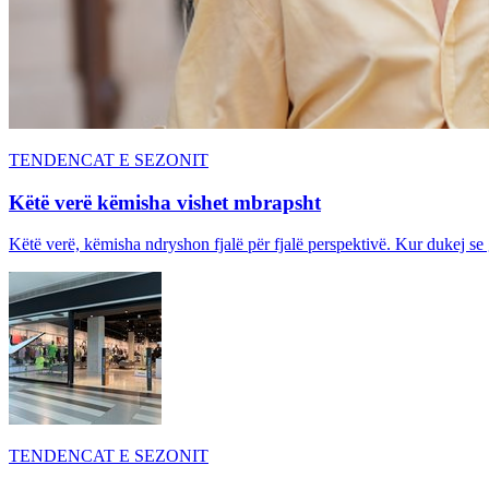
TENDENCAT E SEZONIT
Këtë verë këmisha vishet mbrapsht
Këtë verë, këmisha ndryshon fjalë për fjalë perspektivë. Kur dukej se
TENDENCAT E SEZONIT