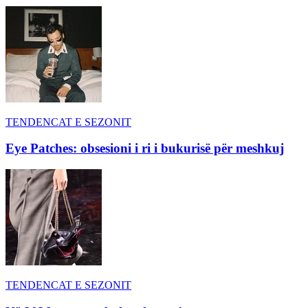
TENDENCAT E SEZONIT
Eye Patches: obsesioni i ri i bukurisë për meshkuj
TENDENCAT E SEZONIT