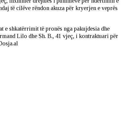
eç, inxhinier drejtues i punimeve për ndërtimin e
 ndaj të cilëve rëndon akuza për kryerjen e veprës
at e shkatërrimit të pronës nga pakujdesia dhe
rmand Lilo dhe Sh. B., 41 vjeç, i kontraktuari për
Dosja.al