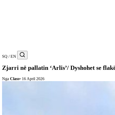
SQ / EN
Zjarri në pallatin ‘Arlis’/ Dyshohet se fla
Nga
Class
•
16 April 2026