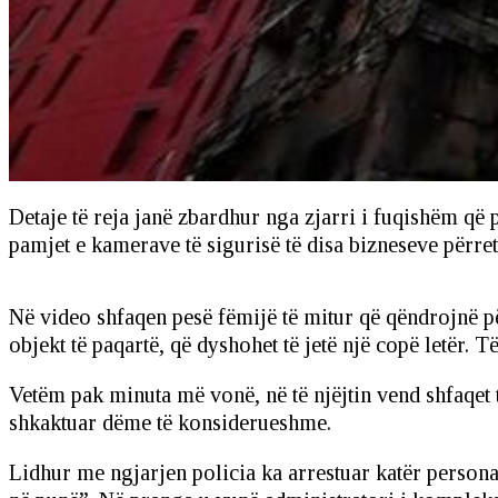
Detaje të reja janë zbardhur nga zjarri i fuqishëm q
pamjet e kamerave të sigurisë të disa bizneseve përret
Në video shfaqen pesë fëmijë të mitur që qëndrojnë pë
objekt të paqartë, që dyshohet të jetë një copë letër. 
Vetëm pak minuta më vonë, në të njëjtin vend shfaqet t
shkaktuar dëme të konsiderueshme.
Lidhur me ngjarjen policia ka arrestuar katër persona