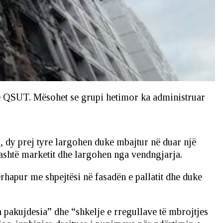
anë QSUT. Mësohet se grupi hetimor ka administruar
, dy prej tyre largohen duke mbajtur në duar një
 jashtë marketit dhe largohen nga vendngjarja.
rhapur me shpejtësi në fasadën e pallatit dhe duke
 pakujdesia” dhe “shkelje e rregullave të mbrojtjes