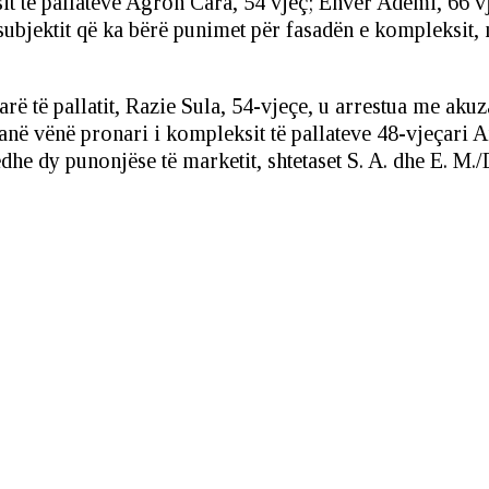
t të pallateve Agron Cara, 54 vjeç; Enver Ademi, 66 vj
 subjektit që ka bërë punimet për fasadën e kompleksit,
ë të pallatit, Razie Sula, 54-vjeçe, u arrestua me akuz
anë vënë pronari i kompleksit të pallateve 48-vjeçari A
he dy punonjëse të marketit, shtetaset S. A. dhe E. M./