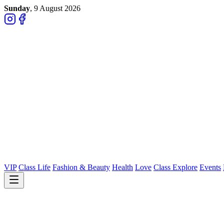
Sunday
, 9 August 2026
VIP
Class Life
Fashion & Beauty
Health
Love
Class Explore
Events