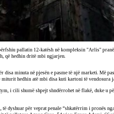
ë përfshiu pallatin 12-katësh në kompleksin "Arlis" pr
h, që hedhin dritë mbi ngjarjen.
r disa minuta në pjesën e pasme të një marketi. Më pas
Të miturit hedhin atë mbi disa kuti kartoni të vendosura
ym, i cili shumë shpejt shndërrohet në flakë, duke u pë
, të dyshuar për veprat penale “shkatërrim i pronës nga