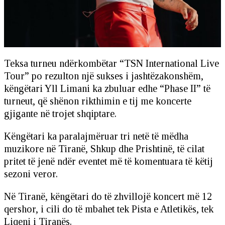
Teksa turneu ndërkombëtar “TSN International Live
Tour” po rezulton një sukses i jashtëzakonshëm,
këngëtari Yll Limani ka zbuluar edhe “Phase II” të
turneut, që shënon rikthimin e tij me koncerte
gjigante në trojet shqiptare.
Këngëtari ka paralajmëruar tri netë të mëdha
muzikore në Tiranë, Shkup dhe Prishtinë, të cilat
pritet të jenë ndër eventet më të komentuara të këtij
sezoni veror.
Në Tiranë, këngëtari do të zhvillojë koncert më 12
qershor, i cili do të mbahet tek Pista e Atletikës, tek
Liqeni i Tiranës.