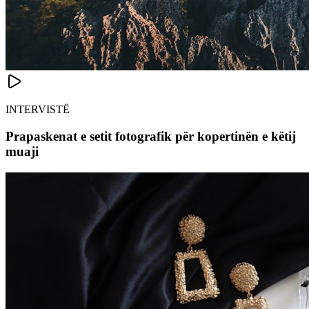
INTERVISTË
Prapaskenat e setit fotografik për kopertinën e këtij
muaji