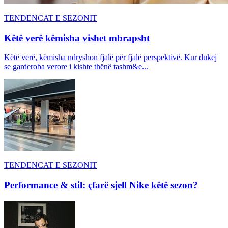
TENDENCAT E SEZONIT
Këtë verë këmisha vishet mbrapsht
Këtë verë, këmisha ndryshon fjalë për fjalë perspektivë. Kur dukej
se garderoba verore i kishte thënë tashm&e...
TENDENCAT E SEZONIT
Performance & stil: çfarë sjell Nike këtë sezon?