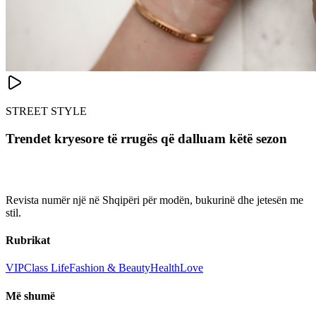
STREET STYLE
Trendet kryesore të rrugës që dalluam këtë sezon
Revista numër një në Shqipëri për modën, bukurinë dhe jetesën me
stil.
Rubrikat
VIP
Class Life
Fashion & Beauty
Health
Love
Më shumë