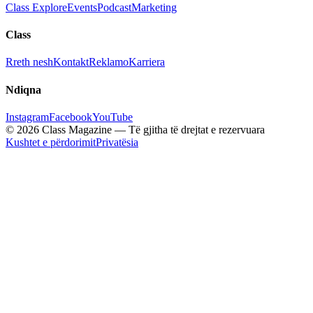
Class Explore
Events
Podcast
Marketing
Class
Rreth nesh
Kontakt
Reklamo
Karriera
Ndiqna
Instagram
Facebook
YouTube
© 2026 Class Magazine — Të gjitha të drejtat e rezervuara
Kushtet e përdorimit
Privatësia