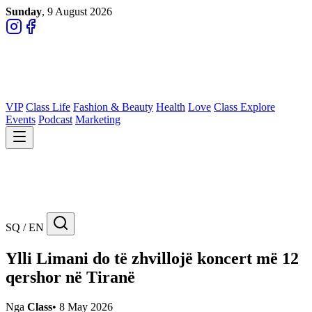
Sunday
, 9 August 2026
VIP
Class Life
Fashion & Beauty
Health
Love
Class Explore
Events
Podcast
Marketing
SQ / EN
Ylli Limani do të zhvillojë koncert më 12
qershor në Tiranë
Nga
Class
•
8 May 2026