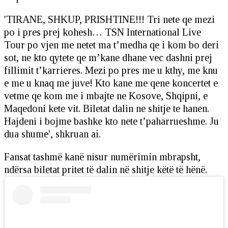
'TIRANE, SHKUP, PRISHTINE!!! Tri nete qe mezi
po i pres prej kohesh… TSN International Live
Tour po vjen me netet ma t’medha qe i kom bo deri
sot, ne kto qytete qe m’kane dhane vec dashni prej
fillimit t’karrieres. Mezi po pres me u kthy, me knu
e me u knaq me juve! Kto kane me qene koncertet e
vetme qe kom me i mbajte ne Kosove, Shqipni, e
Maqedoni kete vit. Biletat dalin ne shitje te hanen.
Hajdeni i bojme bashke kto nete t’paharrueshme. Ju
dua shume', shkruan ai.
Fansat tashmë kanë nisur numërimin mbrapsht,
ndërsa biletat pritet të dalin në shitje këtë të hënë.