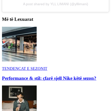
A post shared by YLL LIMANI (@ylllimani)
Më të Lexuarat
TENDENCAT E SEZONIT
Performance & stil: çfarë sjell Nike këtë sezon?