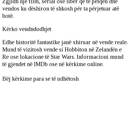
Zgjidh një film, serial ose libër që të pëlqen dhe
vendos ku dëshiron të shkosh për ta përjetuar atë
botë.
Kërko vendndodhjet
Edhe historitë fantastike janë xhiruar në vende reale.
Mund të vizitosh vende si Hobbiton në Zelandën e
Re ose lokacione të Star Wars. Informacioni mund
të gjendet në IMDb ose në kërkime online.
Bëj kërkime para se të udhëtosh