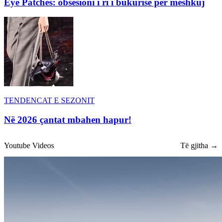
Eye Patches: obsesioni i ri i bukurisë për meshkuj
TENDENCAT E SEZONIT
Në 2026 çantat mbahen hapur!
Youtube Videos
Të gjitha →