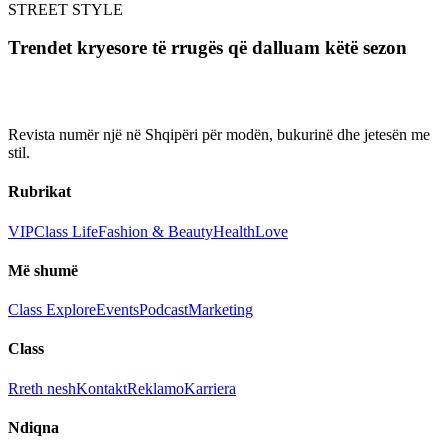
STREET STYLE
Trendet kryesore të rrugës që dalluam këtë sezon
Revista numër një në Shqipëri për modën, bukurinë dhe jetesën me
stil.
Rubrikat
VIP
Class Life
Fashion & Beauty
Health
Love
Më shumë
Class Explore
Events
Podcast
Marketing
Class
Rreth nesh
Kontakt
Reklamo
Karriera
Ndiqna