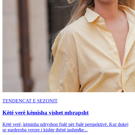
TENDENCAT E SEZONIT
Këtë verë këmisha vishet mbrapsht
Këtë verë, këmisha ndryshon fjalë për fjalë perspektivë. Kur dukej
se garderoba verore i kishte thënë tashm&e...