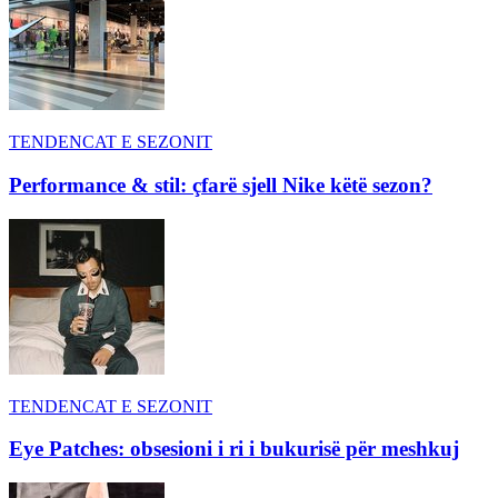
TENDENCAT E SEZONIT
Performance & stil: çfarë sjell Nike këtë sezon?
TENDENCAT E SEZONIT
Eye Patches: obsesioni i ri i bukurisë për meshkuj