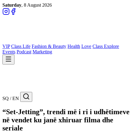
Saturday
, 8 August 2026
VIP
Class Life
Fashion & Beauty
Health
Love
Class Explore
Events
Podcast
Marketing
SQ / EN
“Set-Jetting”, trendi më i ri i udhëtimeve
në vendet ku janë xhiruar filma dhe
seriale