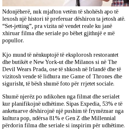
Ndonjëherë, nuk mjafton vetëm të shohësh apo të
lexosh një histori të preferuar dëshiron ta jetosh atë.
“Set-jetting”, pra vizita në vendet reale ku janë
xhiruar filma dhe seriale po bëhet gjithnjë e më
popullor.
Kjo mund të nënkuptojë të eksplorosh restorantet
dhe butikët e New York-ut dhe Milanos si në The
Devil Wears Prada, ose të shkosh në Irlandë dhe të
vizitosh vende të lidhura me Game of Thrones dhe
sigurisht, të bësh shumë foto për rrjetet sociale.
Shumë njerëz po ndikohen nga filmat dhe serialet
kur planifikojnë udhëtime. Sipas Expedia, 53% e të
anketuarve dëshirojnë një pushim të frymëzuar nga
kultura pop, ndërsa 81% e Gen Z dhe Millennial
përdorin filma dhe seriale si inspirim për udhëtime.