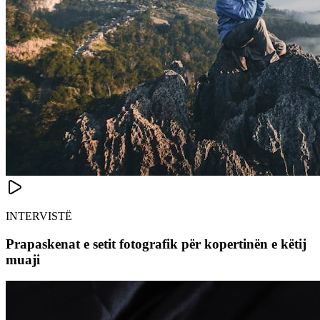
INTERVISTË
Prapaskenat e setit fotografik për kopertinën e këtij
muaji