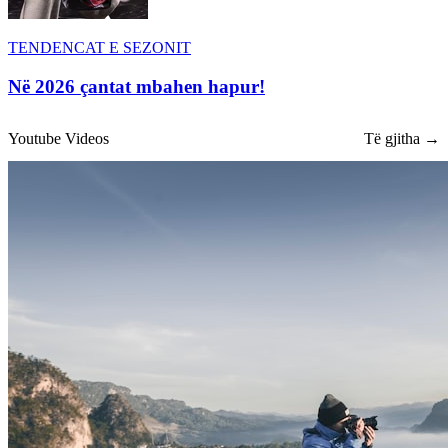
TENDENCAT E SEZONIT
Në 2026 çantat mbahen hapur!
Youtube Videos
Të gjitha →