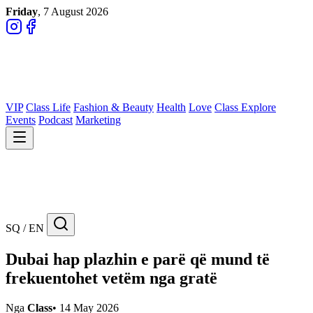
Friday
, 7 August 2026
VIP
Class Life
Fashion & Beauty
Health
Love
Class Explore
Events
Podcast
Marketing
SQ / EN
Dubai hap plazhin e parë që mund të
frekuentohet vetëm nga gratë
Nga
Class
•
14 May 2026