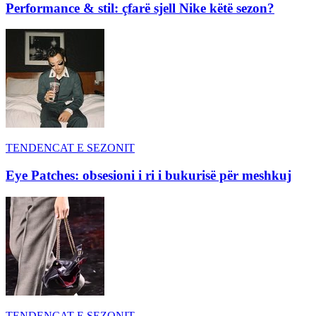
Performance & stil: çfarë sjell Nike këtë sezon?
TENDENCAT E SEZONIT
Eye Patches: obsesioni i ri i bukurisë për meshkuj
TENDENCAT E SEZONIT