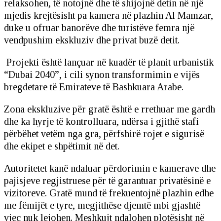
relaksohen, të notojnë dhe të shijojnë detin në një
mjedis krejtësisht pa kamera në plazhin Al Mamzar,
duke u ofruar banorëve dhe turistëve femra një
vendpushim ekskluziv dhe privat buzë detit.
Projekti është lançuar në kuadër të planit urbanistik
“Dubai 2040”, i cili synon transformimin e vijës
bregdetare të Emirateve të Bashkuara Arabe.
Zona ekskluzive për gratë është e rrethuar me gardh
dhe ka hyrje të kontrolluara, ndërsa i gjithë stafi
përbëhet vetëm nga gra, përfshirë rojet e sigurisë
dhe ekipet e shpëtimit në det.
Autoritetet kanë ndaluar përdorimin e kamerave dhe
pajisjeve regjistruese për të garantuar privatësinë e
vizitoreve. Gratë mund të frekuentojnë plazhin edhe
me fëmijët e tyre, megjithëse djemtë mbi gjashtë
vjeç nuk lejohen. Meshkujt ndalohen plotësisht në