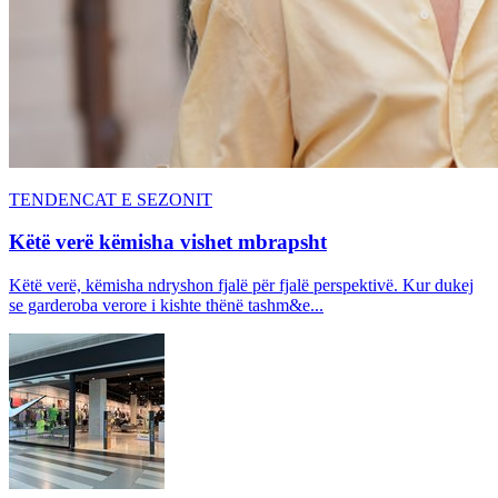
TENDENCAT E SEZONIT
Këtë verë këmisha vishet mbrapsht
Këtë verë, këmisha ndryshon fjalë për fjalë perspektivë. Kur dukej
se garderoba verore i kishte thënë tashm&e...