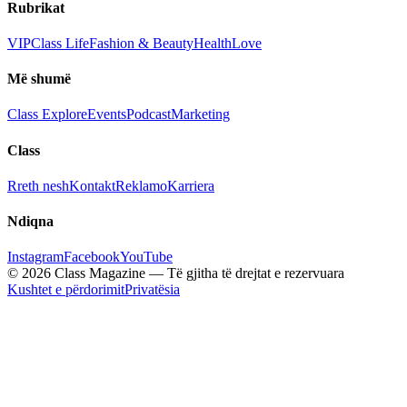
Rubrikat
VIP
Class Life
Fashion & Beauty
Health
Love
Më shumë
Class Explore
Events
Podcast
Marketing
Class
Rreth nesh
Kontakt
Reklamo
Karriera
Ndiqna
Instagram
Facebook
YouTube
© 2026 Class Magazine — Të gjitha të drejtat e rezervuara
Kushtet e përdorimit
Privatësia