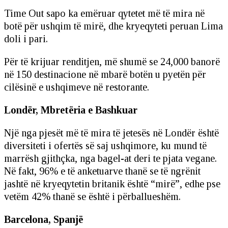
Time Out sapo ka emëruar qytetet më të mira në
botë për ushqim të mirë, dhe kryeqyteti peruan Lima
doli i pari.
Për të krijuar renditjen, më shumë se 24,000 banorë
në 150 destinacione në mbarë botën u pyetën për
cilësinë e ushqimeve në restorante.
Londër, Mbretëria e Bashkuar
Një nga pjesët më të mira të jetesës në Londër është
diversiteti i ofertës së saj ushqimore, ku mund të
marrësh gjithçka, nga bagel-at deri te pjata vegane.
Në fakt, 96% e të anketuarve thanë se të ngrënit
jashtë në kryeqytetin britanik është “mirë”, edhe pse
vetëm 42% thanë se është i përballueshëm.
Barcelona, Spanjë