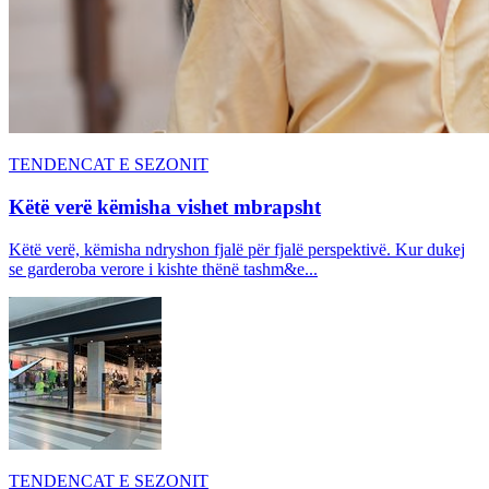
TENDENCAT E SEZONIT
Këtë verë këmisha vishet mbrapsht
Këtë verë, këmisha ndryshon fjalë për fjalë perspektivë. Kur dukej
se garderoba verore i kishte thënë tashm&e...
TENDENCAT E SEZONIT