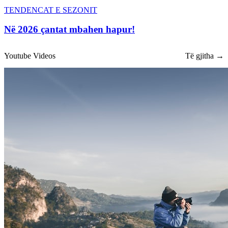
TENDENCAT E SEZONIT
Në 2026 çantat mbahen hapur!
Youtube Videos
Të gjitha →