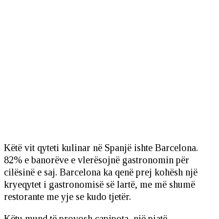
Këtë vit qyteti kulinar në Spanjë ishte Barcelona.
82% e banorëve e vlerësojnë gastronomin për
cilësinë e saj. Barcelona ka qenë prej kohësh një
kryeqytet i gastronomisë së lartë, me më shumë
restorante me yje se kudo tjetër.
Këtu mund të provosh capipota, një pjatë