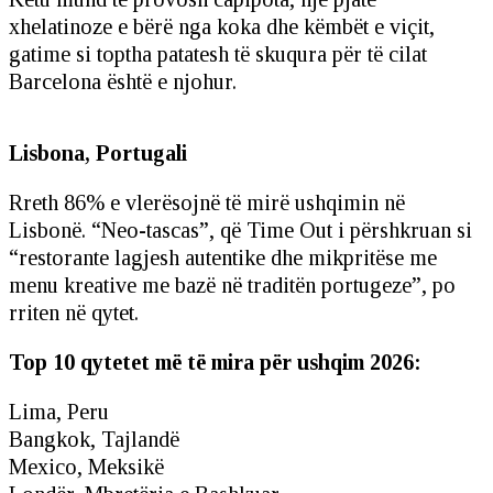
xhelatinoze e bërë nga koka dhe këmbët e viçit,
gatime si toptha patatesh të skuqura për të cilat
Barcelona është e njohur.
Lisbona, Portugali
Rreth 86% e vlerësojnë të mirë ushqimin në
Lisbonë. “Neo-tascas”, që Time Out i përshkruan si
“restorante lagjesh autentike dhe mikpritëse me
menu kreative me bazë në traditën portugeze”, po
rriten në qytet.
Top 10 qytetet më të mira për ushqim 2026:
Lima, Peru
Bangkok, Tajlandë
Mexico, Meksikë