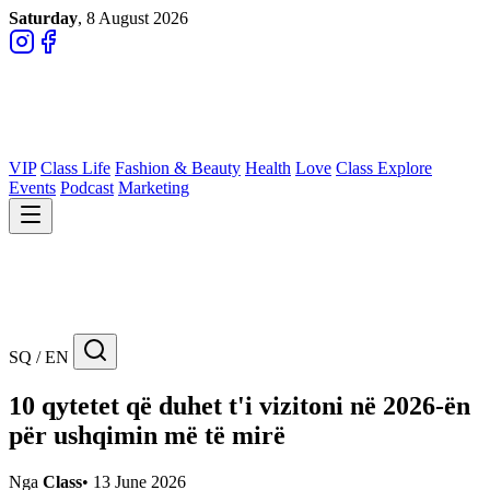
Saturday
, 8 August 2026
VIP
Class Life
Fashion & Beauty
Health
Love
Class Explore
Events
Podcast
Marketing
SQ / EN
10 qytetet që duhet t'i vizitoni në 2026-ën
për ushqimin më të mirë
Nga
Class
•
13 June 2026