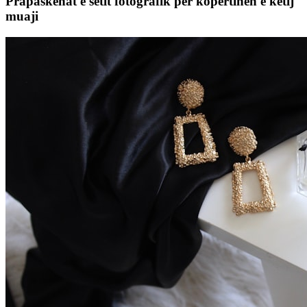
Prapaskenat e setit fotografik për kopertinën e këtij
muaji