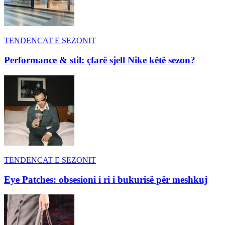
TENDENCAT E SEZONIT
Performance & stil: çfarë sjell Nike këtë sezon?
TENDENCAT E SEZONIT
Eye Patches: obsesioni i ri i bukurisë për meshkuj