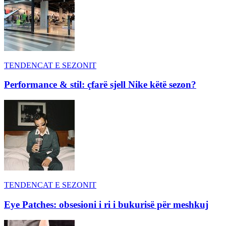
TENDENCAT E SEZONIT
Performance & stil: çfarë sjell Nike këtë sezon?
TENDENCAT E SEZONIT
Eye Patches: obsesioni i ri i bukurisë për meshkuj