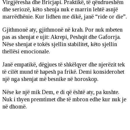
Virgjëresha dhe Bricjapi. Praktikë, të qëndrueshëm
dhe seriozë, këto shenja nuk e marrin lehtë asnjë
marrëdhënie. Kur lidhen me dikë, janë “ride or die”.
Gjithmonë aty, gjithmonë në krah. Por nuk mbeten
pas as shenjat e ujit: Akrepi, Peshqit dhe Gaforrja.
Nëse shenjat e tokës sjellin stabilitet, këto sjellin
thellësi emocionale.
Janë empatikë, dëgjues të shkëlqyer dhe njerëzit tek
të cilët mund të hapesh pa frikë. Demi konsiderohet
një nga shenjat më besnike në horoskop.
Nëse ke një mik Dem, e di që është aty, pa kushte.
Nuk i thyen premtimet dhe të mbron edhe kur nuk je
në dhomë.