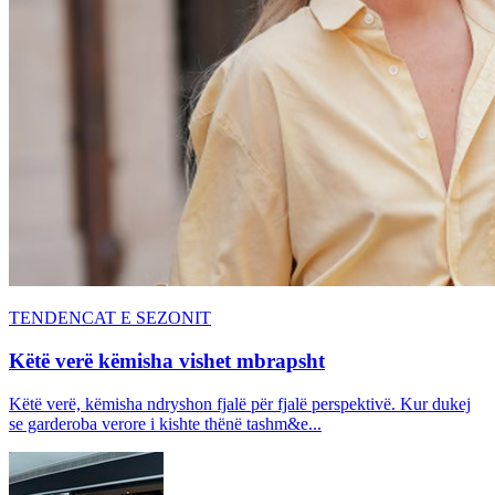
TENDENCAT E SEZONIT
Këtë verë këmisha vishet mbrapsht
Këtë verë, këmisha ndryshon fjalë për fjalë perspektivë. Kur dukej
se garderoba verore i kishte thënë tashm&e...