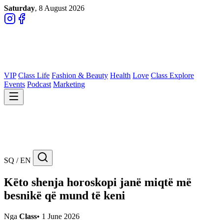
Saturday
, 8 August 2026
VIP
Class Life
Fashion & Beauty
Health
Love
Class Explore
Events
Podcast
Marketing
SQ / EN
Këto shenja horoskopi janë miqtë më
besnikë që mund të keni
Nga
Class
•
1 June 2026