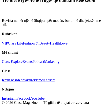
Trendet kryesore të rrugës që dalluam këtë sezon
Revista numër një në Shqipëri për modën, bukurinë dhe jetesën me
stil.
Rubrikat
VIP
Class Life
Fashion & Beauty
Health
Love
Më shumë
Class Explore
Events
Podcast
Marketing
Class
Rreth nesh
Kontakt
Reklamo
Karriera
Ndiqna
Instagram
Facebook
YouTube
© 2026 Class Magazine — Të gjitha të drejtat e rezervuara