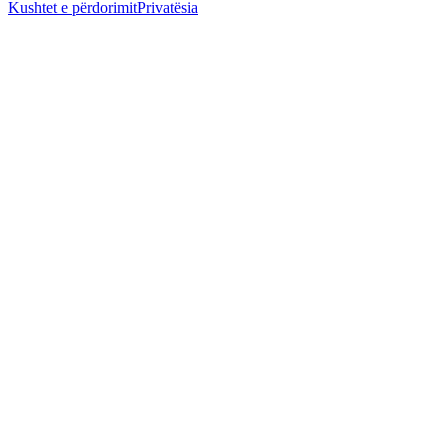
Kushtet e përdorimit
Privatësia