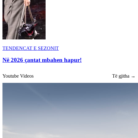
TENDENCAT E SEZONIT
Në 2026 çantat mbahen hapur!
Youtube Videos
Të gjitha →