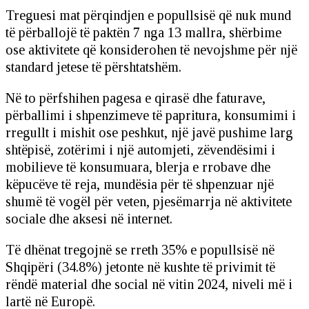
Treguesi mat përqindjen e popullsisë që nuk mund
të përballojë të paktën 7 nga 13 mallra, shërbime
ose aktivitete që konsiderohen të nevojshme për një
standard jetese të përshtatshëm.
Në to përfshihen pagesa e qirasë dhe faturave,
përballimi i shpenzimeve të papritura, konsumimi i
rregullt i mishit ose peshkut, një javë pushime larg
shtëpisë, zotërimi i një automjeti, zëvendësimi i
mobilieve të konsumuara, blerja e rrobave dhe
këpucëve të reja, mundësia për të shpenzuar një
shumë të vogël për veten, pjesëmarrja në aktivitete
sociale dhe aksesi në internet.
Të dhënat tregojnë se rreth 35% e popullsisë në
Shqipëri (34.8%) jetonte në kushte të privimit të
rëndë material dhe social në vitin 2024, niveli më i
lartë në Europë.