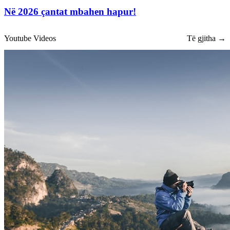
Në 2026 çantat mbahen hapur!
Youtube Videos
Të gjitha →