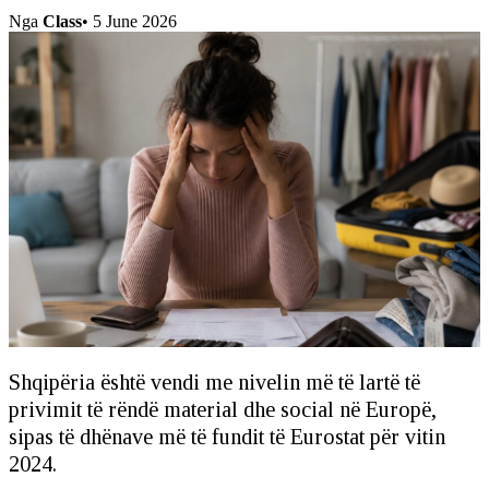
Nga
Class
•
5 June 2026
Shqipëria është vendi me nivelin më të lartë të
privimit të rëndë material dhe social në Europë,
sipas të dhënave më të fundit të Eurostat për vitin
2024.