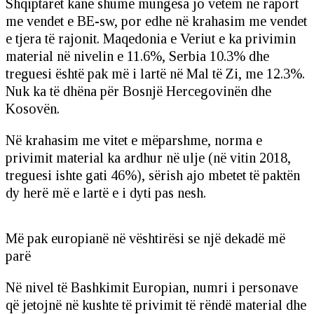
Shqiptarët kanë shumë mungesa jo vetëm në raport
me vendet e BE-sw, por edhe në krahasim me vendet
e tjera të rajonit. Maqedonia e Veriut e ka privimin
material në nivelin e 11.6%, Serbia 10.3% dhe
treguesi është pak më i lartë në Mal të Zi, me 12.3%.
Nuk ka të dhëna për Bosnjë Hercegovinën dhe
Kosovën.
Në krahasim me vitet e mëparshme, norma e
privimit material ka ardhur në ulje (në vitin 2018,
treguesi ishte gati 46%), sërish ajo mbetet të paktën
dy herë më e lartë e i dyti pas nesh.
Më pak europianë në vështirësi se një dekadë më
parë
Në nivel të Bashkimit Europian, numri i personave
që jetojnë në kushte të privimit të rëndë material dhe