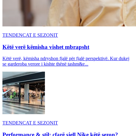
TENDENCAT E SEZONIT
Këtë verë këmisha vishet mbrapsht
Këtë verë, këmisha ndryshon fjalë për fjalë perspektivë. Kur dukej
se garderoba verore i kishte thënë tashm&e...
TENDENCAT E SEZONIT
Performance & stil: çfarë sjell Nike këtë sezon?