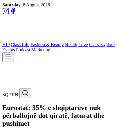
Saturday
, 8 August 2026
VIP
Class Life
Fashion & Beauty
Health
Love
Class Explore
Events
Podcast
Marketing
SQ / EN
Eurostat: 35% e shqiptarëve nuk
përballojnë dot qiratë, faturat dhe
pushimet