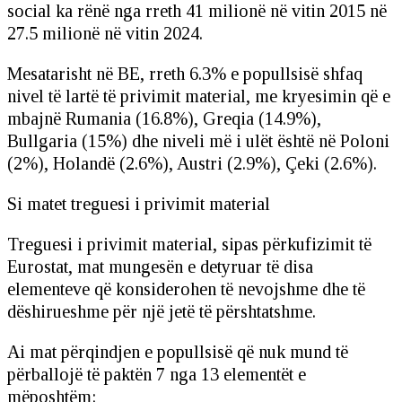
social ka rënë nga rreth 41 milionë në vitin 2015 në
27.5 milionë në vitin 2024.
Mesatarisht në BE, rreth 6.3% e popullsisë shfaq
nivel të lartë të privimit material, me kryesimin që e
mbajnë Rumania (16.8%), Greqia (14.9%),
Bullgaria (15%) dhe niveli më i ulët është në Poloni
(2%), Holandë (2.6%), Austri (2.9%), Çeki (2.6%).
Si matet treguesi i privimit material
Treguesi i privimit material, sipas përkufizimit të
Eurostat, mat mungesën e detyruar të disa
elementeve që konsiderohen të nevojshme dhe të
dëshirueshme për një jetë të përshtatshme.
Ai mat përqindjen e popullsisë që nuk mund të
përballojë të paktën 7 nga 13 elementët e
mëposhtëm: