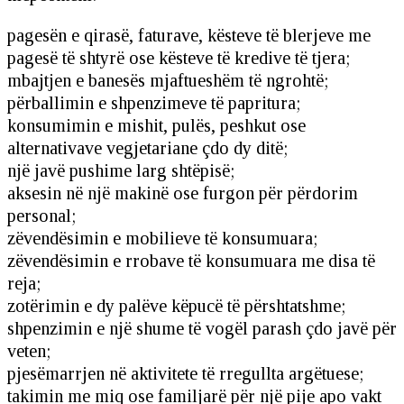
pagesën e qirasë, faturave, kësteve të blerjeve me
pagesë të shtyrë ose kësteve të kredive të tjera;
mbajtjen e banesës mjaftueshëm të ngrohtë;
përballimin e shpenzimeve të papritura;
konsumimin e mishit, pulës, peshkut ose
alternativave vegjetariane çdo dy ditë;
një javë pushime larg shtëpisë;
aksesin në një makinë ose furgon për përdorim
personal;
zëvendësimin e mobilieve të konsumuara;
zëvendësimin e rrobave të konsumuara me disa të
reja;
zotërimin e dy palëve këpucë të përshtatshme;
shpenzimin e një shume të vogël parash çdo javë për
veten;
pjesëmarrjen në aktivitete të rregullta argëtuese;
takimin me miq ose familjarë për një pije apo vakt