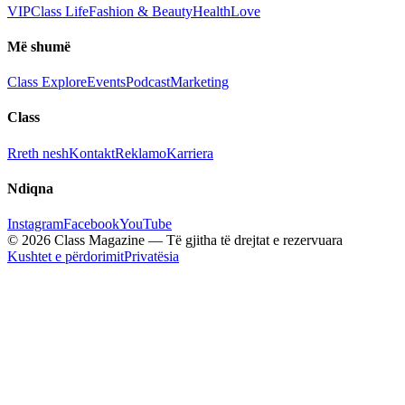
VIP
Class Life
Fashion & Beauty
Health
Love
Më shumë
Class Explore
Events
Podcast
Marketing
Class
Rreth nesh
Kontakt
Reklamo
Karriera
Ndiqna
Instagram
Facebook
YouTube
© 2026 Class Magazine — Të gjitha të drejtat e rezervuara
Kushtet e përdorimit
Privatësia