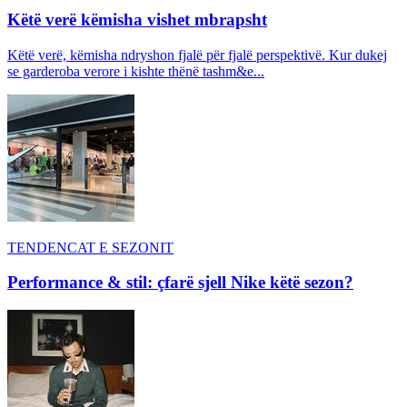
Këtë verë këmisha vishet mbrapsht
Këtë verë, këmisha ndryshon fjalë për fjalë perspektivë. Kur dukej
se garderoba verore i kishte thënë tashm&e...
TENDENCAT E SEZONIT
Performance & stil: çfarë sjell Nike këtë sezon?