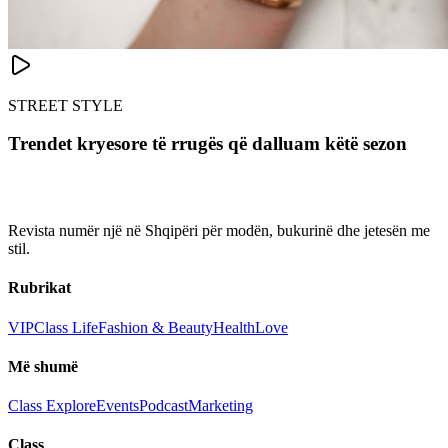
STREET STYLE
Trendet kryesore të rrugës që dalluam këtë sezon
Revista numër një në Shqipëri për modën, bukurinë dhe jetesën me
stil.
Rubrikat
VIP
Class Life
Fashion & Beauty
Health
Love
Më shumë
Class Explore
Events
Podcast
Marketing
Class