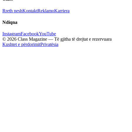
Rreth nesh
Kontakt
Reklamo
Karriera
Ndiqna
Instagram
Facebook
YouTube
© 2026 Class Magazine — Të gjitha të drejtat e rezervuara
Kushtet e përdorimit
Privatësia