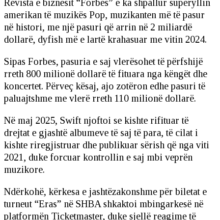
Revista e biznesit “Forbes” e ka shpallur superyllin
amerikan të muzikës Pop, muzikanten më të pasur
në histori, me një pasuri që arrin në 2 miliardë
dollarë, dyfish më e lartë krahasuar me vitin 2024.
Sipas Forbes, pasuria e saj vlerësohet të përfshijë
rreth 800 milionë dollarë të fituara nga këngët dhe
koncertet. Përveç kësaj, ajo zotëron edhe pasuri të
paluajtshme me vlerë rreth 110 milionë dollarë.
Në maj 2025, Swift njoftoi se kishte rifituar të
drejtat e gjashtë albumeve të saj të para, të cilat i
kishte riregjistruar dhe publikuar sërish që nga viti
2021, duke forcuar kontrollin e saj mbi veprën
muzikore.
Ndërkohë, kërkesa e jashtëzakonshme për biletat e
turneut “Eras” në SHBA shkaktoi mbingarkesë në
platformën Ticketmaster, duke sjellë reagime të