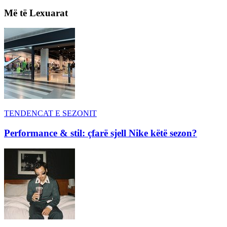
Më të Lexuarat
TENDENCAT E SEZONIT
Performance & stil: çfarë sjell Nike këtë sezon?