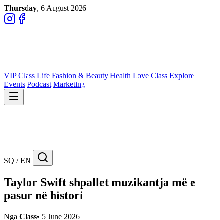
Thursday
, 6 August 2026
VIP
Class Life
Fashion & Beauty
Health
Love
Class Explore
Events
Podcast
Marketing
SQ / EN
Taylor Swift shpallet muzikantja më e
pasur në histori
Nga
Class
•
5 June 2026