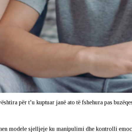
vështira për t’u kuptuar janë ato të fshehura pas buzëq
hkruhen modele sjelljeje ku manipulimi dhe kontrolli e