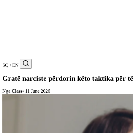
SQ / EN
Gratë narciste përdorin këto taktika për t
Nga
Class
•
11 June 2026