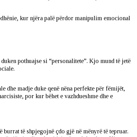
arrëdhënie, kur njëra palë përdor manipulim emocional
 duken pothuajse si “personalitete”. Kjo mund të jetë
ciale.
ale dhe madje duke qenë nëna perfekte për fëmijët,
e narcisiste, por kur bëhet e vazhdueshme dhe e
 burrat të shpjegojnë çdo gjë në mënyrë të tepruar.