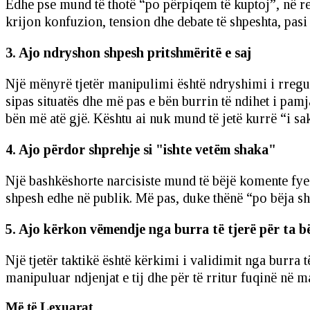
Edhe pse mund të thotë “po përpiqem të kuptoj”, në rea
krijon konfuzion, tension dhe debate të shpeshta, pasi
3. Ajo ndryshon shpesh pritshmëritë e saj
Një mënyrë tjetër manipulimi është ndryshimi i rregul
sipas situatës dhe më pas e bën burrin të ndihet i pam
bën më atë gjë. Kështu ai nuk mund të jetë kurrë “i sakt
4. Ajo përdor shprehje si "ishte vetëm shaka"
Një bashkëshorte narcisiste mund të bëjë komente fyese 
shpesh edhe në publik. Më pas, duke thënë “po bëja sh
5. Ajo kërkon vëmendje nga burra të tjerë për ta b
Një tjetër taktikë është kërkimi i validimit nga burra 
manipuluar ndjenjat e tij dhe për të rritur fuqinë në 
Më të Lexuarat