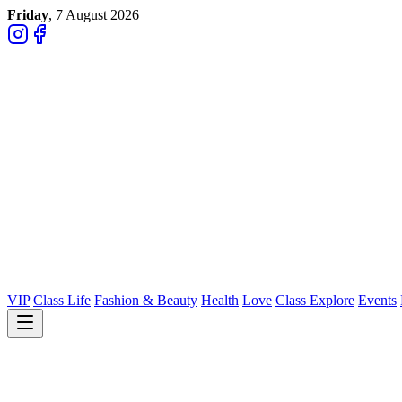
Friday
, 7 August 2026
VIP
Class Life
Fashion & Beauty
Health
Love
Class Explore
Events