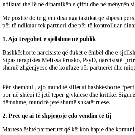
ndikuar thellë në dinamikën e çiftit dhe në mënyrën si 
Më poshtë do të gjeni disa nga taktikat që shpesh për
për të ndikuar tek partneri dhe për të kontrolluar dinam
1. Ajo tregohet e sjellshme në publik
Bashkëshorte narcisiste që duket e ëmbël dhe e sjellsh
Sipas terapistes Melissa Prusko, PsyD, narcisistët pr
shumë zhgënjyese dhe konfuze për partnerët dhe miqtë 
Për shembull, ajo mund të sillet si bashkëshorte “per
por në shtëpi të jetë tepër gjykuese dhe kritike. Sigu
dëmshme, mund të jetë shumë shkatërruese.
2. Pret që ai të shpjegojë çdo vendim të tij
Martesa është partneritet që kërkon hapje dhe komuni