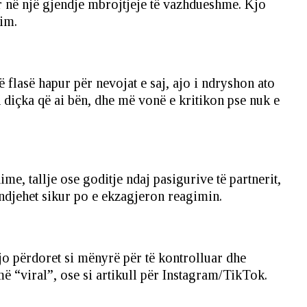
ur në një gjendje mbrojtjeje të vazhdueshme. Kjo
rim.
flasë hapur për nevojat e saj, ajo i ndryshon ato
n diçka që ai bën, dhe më vonë e kritikon pse nuk e
me, tallje ose goditje ndaj pasigurive të partnerit,
 ndjehet sikur po e ekzagjeron reagimin.
 Kjo përdoret si mënyrë për të kontrolluar dhe
më “viral”, ose si artikull për Instagram/TikTok.