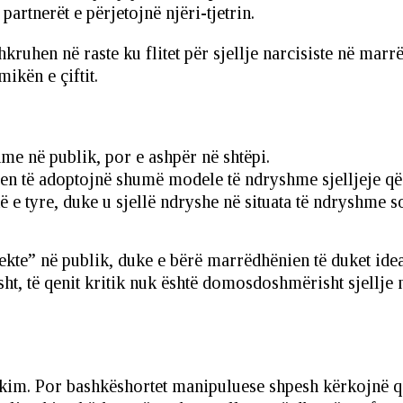
partnerët e përjetojnë njëri-tjetrin.
shkruhen në raste ku flitet për sjellje narcisiste në m
ikën e çiftit.
me në publik, por e ashpër në shtëpi.
iren të adoptojnë shumë modele të ndryshme sjelljeje që
e tyre, duke u sjellë ndryshe në situata të ndryshme so
fekte” në publik, duke e bërë marrëdhënien të duket ide
risht, të qenit kritik nuk është domosdoshmërisht sjellj
kim. Por bashkëshortet manipuluese shpesh kërkojnë që