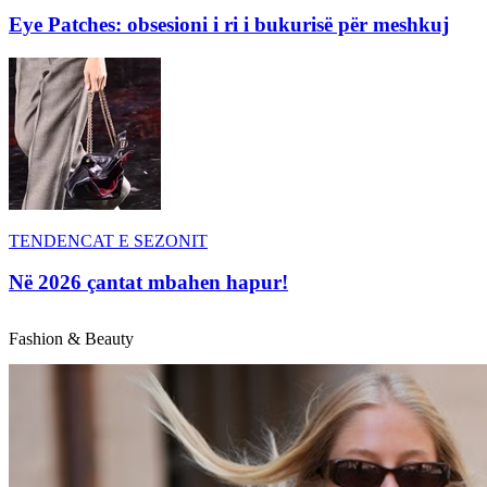
Eye Patches: obsesioni i ri i bukurisë për meshkuj
TENDENCAT E SEZONIT
Në 2026 çantat mbahen hapur!
Fashion & Beauty