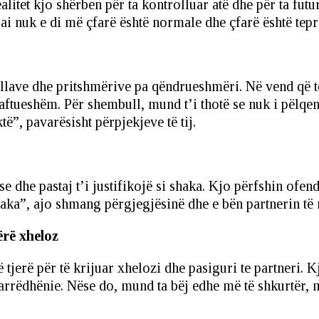
litet kjo shërben për ta kontrolluar atë dhe për ta fut
 ai nuk e di më çfarë është normale dhe çfarë është tep
lave dhe pritshmërive pa qëndrueshmëri. Në vend që të 
jaftueshëm. Për shembull, mund t’i thotë se nuk i pëlqe
ë”, pavarësisht përpjekjeve të tij.
dhe pastaj t’i justifikojë si shaka. Kjo përfshin ofendi
aka”, ajo shmang përgjegjësinë dhe e bën partnerin të
ërë xheloz
të tjerë për të krijuar xhelozi dhe pasiguri te partneri.
marrëdhënie. Nëse do, mund ta bëj edhe më të shkurtër, 