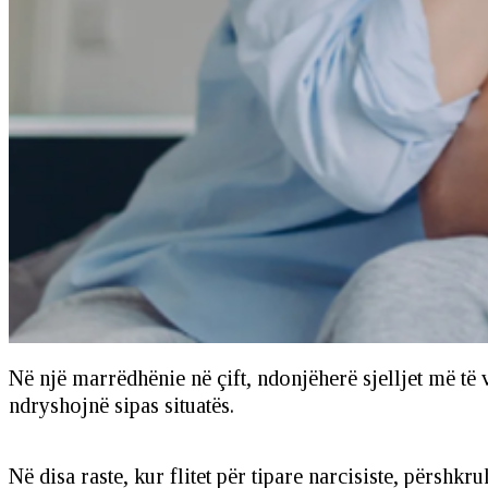
Në një marrëdhënie në çift, ndonjëherë sjelljet më të 
ndryshojnë sipas situatës.
Në disa raste, kur flitet për tipare narcisiste, përs