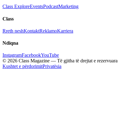
Class Explore
Events
Podcast
Marketing
Class
Rreth nesh
Kontakt
Reklamo
Karriera
Ndiqna
Instagram
Facebook
YouTube
© 2026 Class Magazine — Të gjitha të drejtat e rezervuara
Kushtet e përdorimit
Privatësia