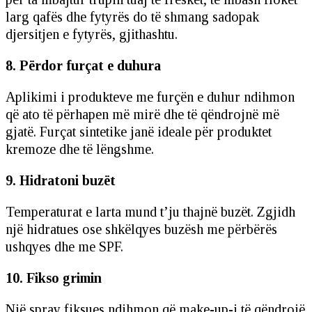
larg qafës dhe fytyrës do të shmang sadopak
djersitjen e fytyrës, gjithashtu.
8. Përdor furçat e duhura
Aplikimi i produkteve me furçën e duhur ndihmon
që ato të përhapen më mirë dhe të qëndrojnë më
gjatë. Furçat sintetike janë ideale për produktet
kremoze dhe të lëngshme.
9. Hidratoni buzët
Temperaturat e larta mund t’ju thajnë buzët. Zgjidh
një hidratues ose shkëlqyes buzësh me përbërës
ushqyes dhe me SPF.
10. Fikso grimin
Një spray fiksues ndihmon që make-up-i të qëndrojë