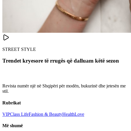
STREET STYLE
Trendet kryesore të rrugës që dalluam këtë sezon
Revista numër një në Shqipëri për modën, bukurinë dhe jetesën me
stil.
Rubrikat
VIP
Class Life
Fashion & Beauty
Health
Love
Më shumë