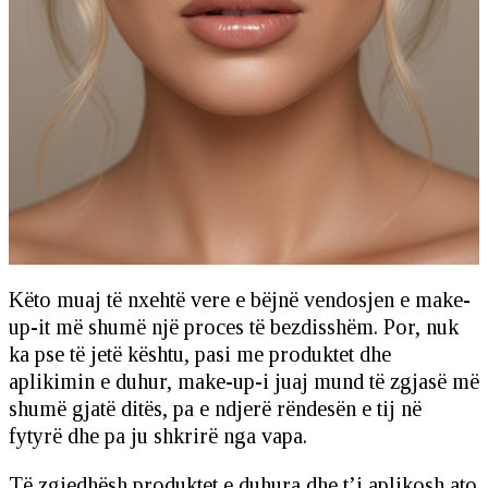
Këto muaj të nxehtë vere e bëjnë vendosjen e make-
up-it më shumë një proces të bezdisshëm. Por, nuk
ka pse të jetë kështu, pasi me produktet dhe
aplikimin e duhur, make-up-i juaj mund të zgjasë më
shumë gjatë ditës, pa e ndjerë rëndesën e tij në
fytyrë dhe pa ju shkrirë nga vapa.
Të zgjedhësh produktet e duhura dhe t’i aplikosh ato