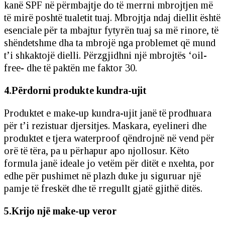
kanë SPF në përmbajtje do të merrni mbrojtjen më
të mirë poshtë tualetit tuaj. Mbrojtja ndaj diellit është
esenciale për ta mbajtur fytyrën tuaj sa më rinore, të
shëndetshme dha ta mbrojë nga problemet që mund
t’i shkaktojë dielli. Përzgjidhni një mbrojtës ‘oil-
free- dhe të paktën me faktor 30.
4.Përdorni produkte kundra-ujit
Produktet e make-up kundra-ujit janë të prodhuara
për t’i rezistuar djersitjes. Maskara, eyelineri dhe
produktet e tjera waterproof qëndrojnë në vend për
orë të tëra, pa u përhapur apo njollosur. Këto
formula janë ideale jo vetëm për ditët e nxehta, por
edhe për pushimet në plazh duke ju siguruar një
pamje të freskët dhe të rregullt gjatë gjithë ditës.
5.Krijo një make-up veror