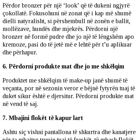
Përdor bronzer për një ‘look’ që të dukeni ngjyrë
çokollatë. Fokusohuni në zonat që i kap më shumë
dielli natyralisht, si përshembull në zonën e ballit,
mollëzave, hundës dhe mjekrës. Përdorni një
bronzer në formë pudre dhe jo një të lëngshëm apo
kremoze, pasi do të jetë më e lehtë për t’u aplikuar
dhe përhapur.
6. Përdorni produkte mat dhe jo me shkëlqim
Produktet me shkëlqim të make-up janë shumë të
veçanta, por në sezonin veror e bëjnë fytyrën tuaj të
duket sikur është e djersitur. Përdorni produkte mat
në vend të saj.
7. Mbajini flokët të kapur lart
Ashtu siç vishni pantallona të shkurtra dhe kanatjere
për ta mbajtur trupin tuaj të freskët, të mbash flokët