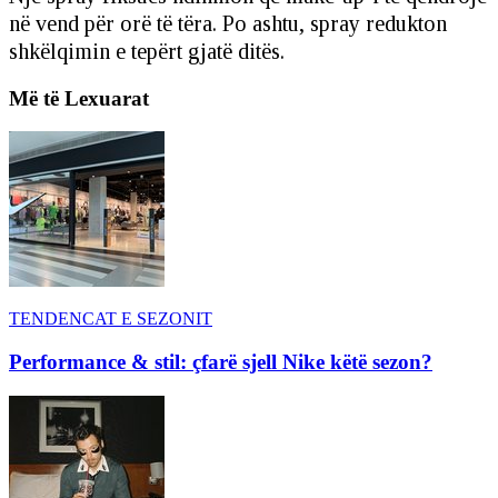
në vend për orë të tëra. Po ashtu, spray redukton
shkëlqimin e tepërt gjatë ditës.
Më të Lexuarat
TENDENCAT E SEZONIT
Performance & stil: çfarë sjell Nike këtë sezon?