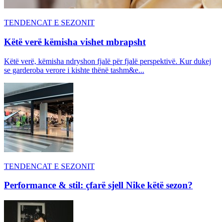
TENDENCAT E SEZONIT
Këtë verë këmisha vishet mbrapsht
Këtë verë, këmisha ndryshon fjalë për fjalë perspektivë. Kur dukej
se garderoba verore i kishte thënë tashm&e...
TENDENCAT E SEZONIT
Performance & stil: çfarë sjell Nike këtë sezon?