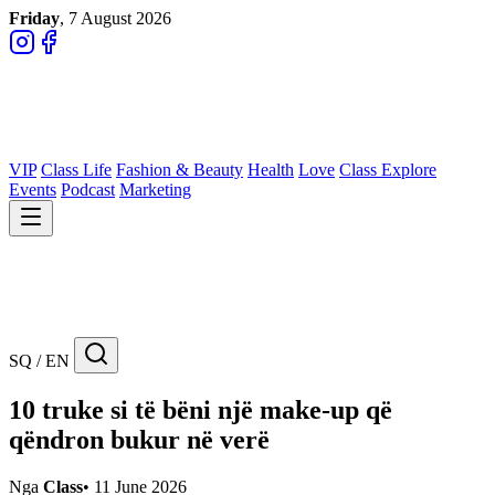
Friday
, 7 August 2026
VIP
Class Life
Fashion & Beauty
Health
Love
Class Explore
Events
Podcast
Marketing
SQ / EN
10 truke si të bëni një make-up që
qëndron bukur në verë
Nga
Class
•
11 June 2026