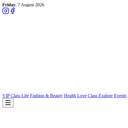
Friday
, 7 August 2026
VIP
Class Life
Fashion & Beauty
Health
Love
Class Explore
Events