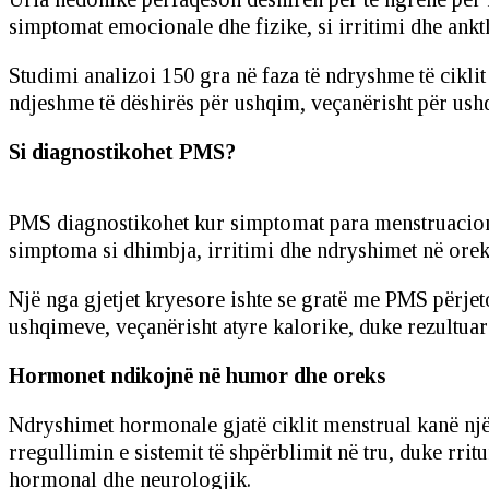
simptomat emocionale dhe fizike, si irritimi dhe ankth
Studimi analizoi 150 gra në faza të ndryshme të cikli
ndjeshme të dëshirës për ushqim, veçanërisht për ush
Si diagnostikohet PMS?
PMS diagnostikohet kur simptomat para menstruacionev
simptoma si dhimbja, irritimi dhe ndryshimet në oreks,
Një nga gjetjet kryesore ishte se gratë me PMS përjet
ushqimeve, veçanërisht atyre kalorike, duke rezultuar
Hormonet ndikojnë në humor dhe oreks
Ndryshimet hormonale gjatë ciklit menstrual kanë një
rregullimin e sistemit të shpërblimit në tru, duke r
hormonal dhe neurologjik.