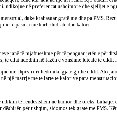
i, ndikojnë në preferencat ushqimore dhe sjelljet e ng
t menstrual, duke krahasuar gratë me dhe pa PMS. Rezult
qimet e pasura me karbohidrate dhe kalori.
e janë të mjaftueshme për të penguar jetën e përditsh
 të cilat ndodhin në fazën e vonshme luteale të ciklit 
ojnë më shpesh uri hedonike gjatë gjithë ciklit. Ato j
 në një marrje më të lartë të kalorive para menstruacio
 ndikim të rëndësishëm në humor dhe oreks. Luhatjet e
ritur dëshirën për ushqim, sidomos tek gratë me PMS. K