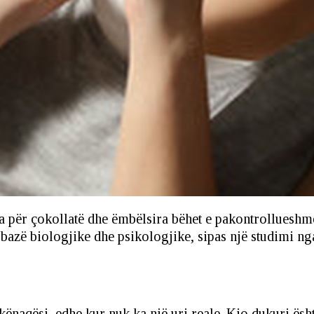
a për çokollatë dhe ëmbëlsira bëhet e pakontrollueshm
bazë biologjike dhe psikologjike, sipas një studimi ng
ënaqësi, edhe kur nuk ka një uri reale. Kjo dukuri ësh