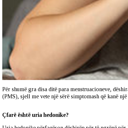
Për shumë gra disa ditë para menstruacioneve, dëshir
(PMS), sjell me vete një sërë simptomash që kanë një 
Çfarë është uria hedonike?
Uria hedonike përfaqëson dëshirën për të ngrënë për k