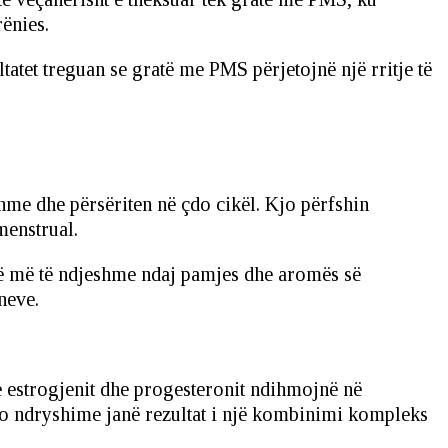
rënies.
atet treguan se gratë me PMS përjetojnë një rritje të
me dhe përsëriten në çdo cikël. Kjo përfshin
menstrual.
anë më të ndjeshme ndaj pamjes dhe aromës së
neve.
 estrogjenit dhe progesteronit ndihmojnë në
ëto ndryshime janë rezultat i një kombinimi kompleks