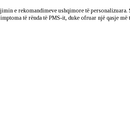
jimin e rekomandimeve ushqimore të personalizuara. Str
ë simptoma të rënda të PMS-it, duke ofruar një qasje m