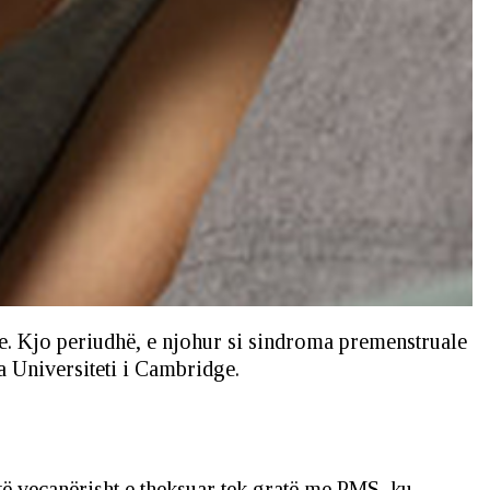
e. Kjo periudhë, e njohur si sindroma premenstruale
a Universiteti i Cambridge.
të veçanërisht e theksuar tek gratë me PMS, ku