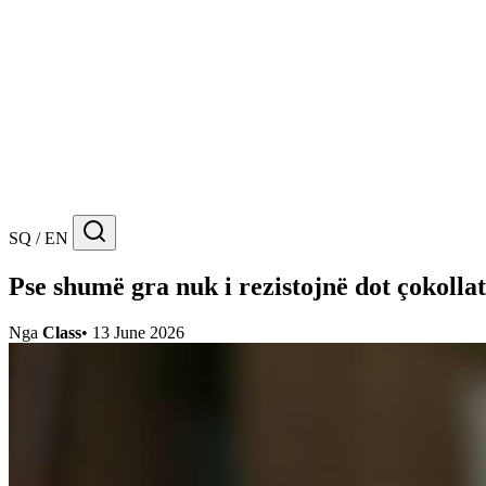
SQ / EN
Pse shumë gra nuk i rezistojnë dot çokollat
Nga
Class
•
13 June 2026