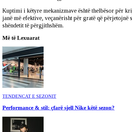
Kuptimi i këtyre mekanizmave është thelbësor për kri
janë më efektive, veçanërisht për gratë që përjetojn
shëndetit të përgjithshëm.
Më të Lexuarat
TENDENCAT E SEZONIT
Performance & stil: çfarë sjell Nike këtë sezon?