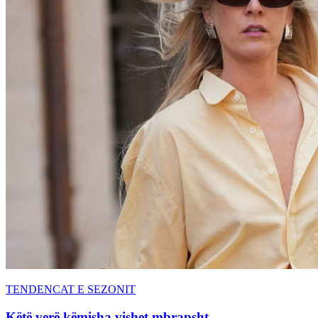
TENDENCAT E SEZONIT
Këtë verë këmisha vishet mbrapsht