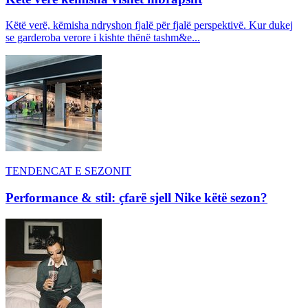
Këtë verë, këmisha ndryshon fjalë për fjalë perspektivë. Kur dukej
se garderoba verore i kishte thënë tashm&e...
TENDENCAT E SEZONIT
Performance & stil: çfarë sjell Nike këtë sezon?