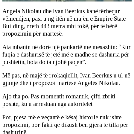
Angela Nikolau dhe Ivan Beerkus kanë tërhequr
vëmendjen, pasi u ngjitën në majën e Empire State
Building, rreth 443 metra mbi tokë, për të bërë
propozimin për martesë.
Ata mbanin në dorë një pankartë me mesazhin: “Kur
fuqia e dashurisë të jetë më e madhe se dashuria për
pushtetin, bota do ta njohë paqen”.
Më pas, në majë të rrokaqiellit, Ivan Beerkus u ul në
gjunjë dhe i propozoi martesë Angelës Nikolau.
Ajo tha po. Pas momentit romantik, çifti zbriti
poshtë, ku u arrestuan nga autoritetet.
Por, pjesa më e veçantë e kësaj historie nuk ishte
propozimi, por fakti që dikush bën gjëra të tilla për
dashurinë.