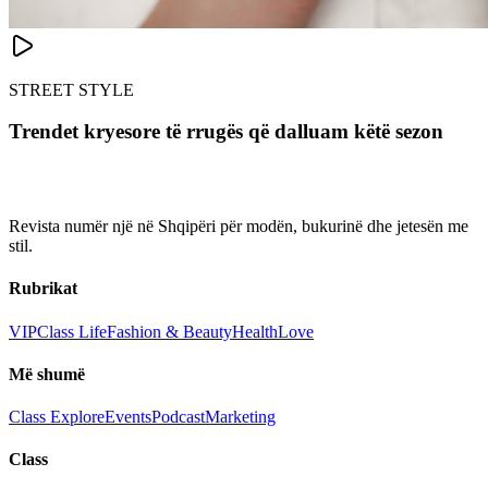
STREET STYLE
Trendet kryesore të rrugës që dalluam këtë sezon
Revista numër një në Shqipëri për modën, bukurinë dhe jetesën me
stil.
Rubrikat
VIP
Class Life
Fashion & Beauty
Health
Love
Më shumë
Class Explore
Events
Podcast
Marketing
Class