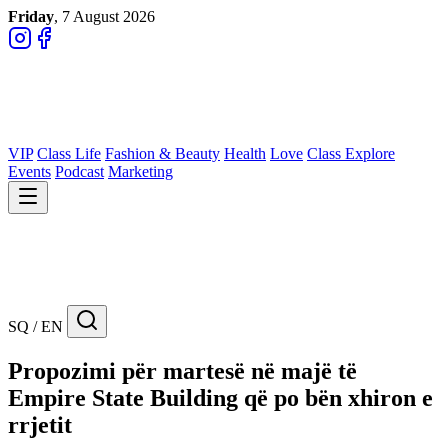
Friday
, 7 August 2026
VIP
Class Life
Fashion & Beauty
Health
Love
Class Explore
Events
Podcast
Marketing
SQ / EN
Propozimi për martesë në majë të
Empire State Building që po bën xhiron e
rrjetit