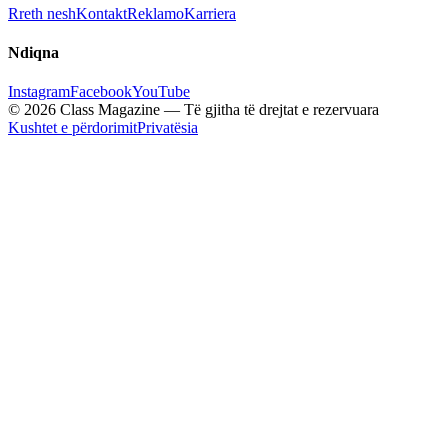
Rreth nesh
Kontakt
Reklamo
Karriera
Ndiqna
Instagram
Facebook
YouTube
© 2026 Class Magazine — Të gjitha të drejtat e rezervuara
Kushtet e përdorimit
Privatësia