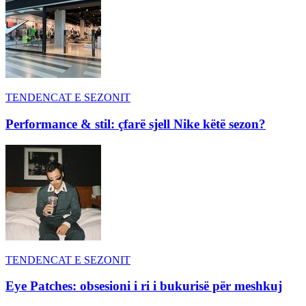
TENDENCAT E SEZONIT
Performance & stil: çfarë sjell Nike këtë sezon?
TENDENCAT E SEZONIT
Eye Patches: obsesioni i ri i bukurisë për meshkuj