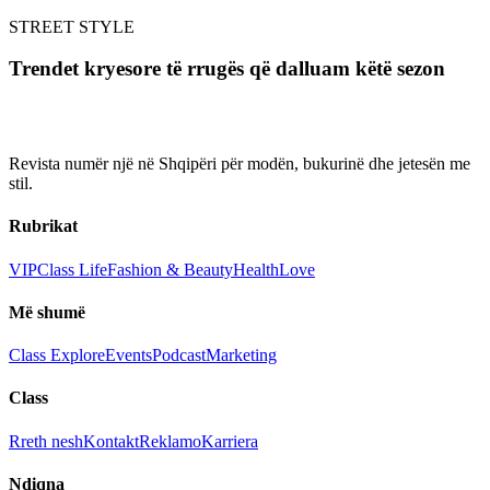
STREET STYLE
Trendet kryesore të rrugës që dalluam këtë sezon
Revista numër një në Shqipëri për modën, bukurinë dhe jetesën me
stil.
Rubrikat
VIP
Class Life
Fashion & Beauty
Health
Love
Më shumë
Class Explore
Events
Podcast
Marketing
Class
Rreth nesh
Kontakt
Reklamo
Karriera
Ndiqna