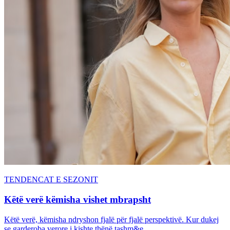
TENDENCAT E SEZONIT
Këtë verë këmisha vishet mbrapsht
Këtë verë, këmisha ndryshon fjalë për fjalë perspektivë. Kur dukej
se garderoba verore i kishte thënë tashm&e...