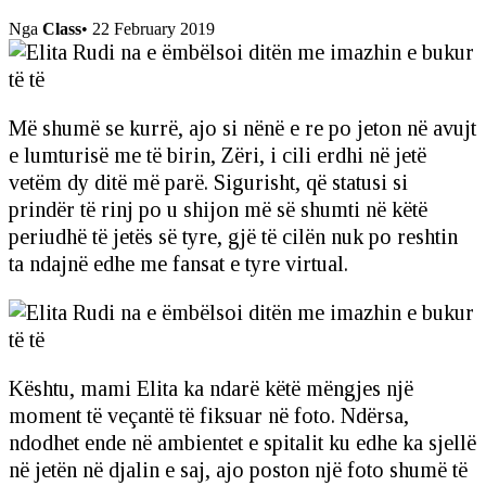
Nga
Class
•
22 February 2019
Më shumë se kurrë, ajo si nënë e re po jeton në avujt
e lumturisë me të birin, Zëri, i cili erdhi në jetë
vetëm dy ditë më parë. Sigurisht, që statusi si
prindër të rinj po u shijon më së shumti në këtë
periudhë të jetës së tyre, gjë të cilën nuk po reshtin
ta ndajnë edhe me fansat e tyre virtual.
Kështu, mami Elita ka ndarë këtë mëngjes një
moment të veçantë të fiksuar në foto. Ndërsa,
ndodhet ende në ambientet e spitalit ku edhe ka sjellë
në jetën në djalin e saj, ajo poston një foto shumë të