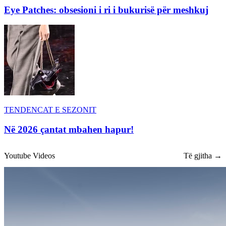
Eye Patches: obsesioni i ri i bukurisë për meshkuj
TENDENCAT E SEZONIT
Në 2026 çantat mbahen hapur!
Youtube Videos
Të gjitha →