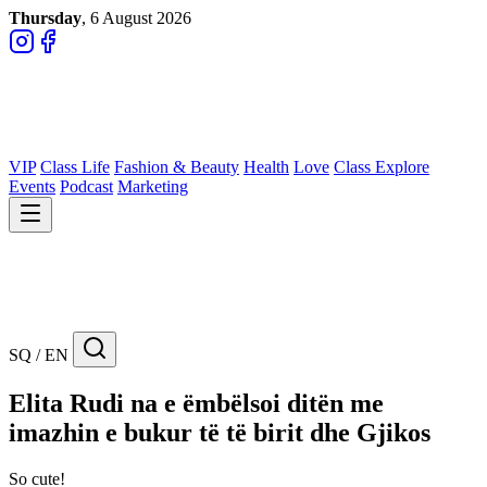
Thursday
, 6 August 2026
VIP
Class Life
Fashion & Beauty
Health
Love
Class Explore
Events
Podcast
Marketing
SQ / EN
Elita Rudi na e ëmbëlsoi ditën me
imazhin e bukur të të birit dhe Gjikos
So cute!