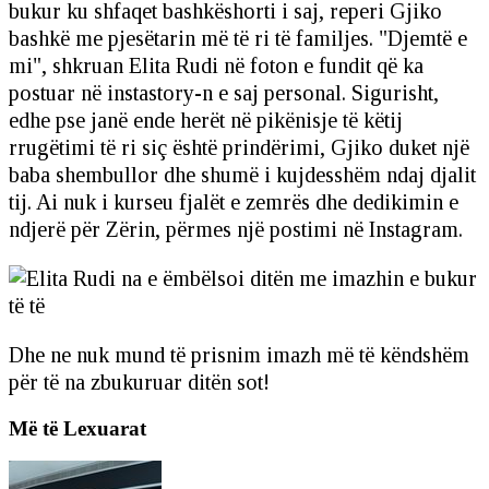
bukur ku shfaqet bashkëshorti i saj, reperi Gjiko
bashkë me pjesëtarin më të ri të familjes. "Djemtë e
mi", shkruan Elita Rudi në foton e fundit që ka
postuar në instastory-n e saj personal. Sigurisht,
edhe pse janë ende herët në pikënisje të këtij
rrugëtimi të ri siç është prindërimi, Gjiko duket një
baba shembullor dhe shumë i kujdesshëm ndaj djalit
tij. Ai nuk i kurseu fjalët e zemrës dhe dedikimin e
ndjerë për Zërin, përmes një postimi në Instagram.
Dhe ne nuk mund të prisnim imazh më të këndshëm
për të na zbukuruar ditën sot!
Më të Lexuarat