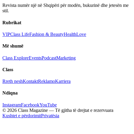
Revista numër një në Shqipëri për modën, bukurinë dhe jetesën me
stil.
Rubrikat
VIP
Class Life
Fashion & Beauty
Health
Love
Më shumë
Class Explore
Events
Podcast
Marketing
Class
Rreth nesh
Kontakt
Reklamo
Karriera
Ndiqna
Instagram
Facebook
YouTube
© 2026 Class Magazine — Të gjitha të drejtat e rezervuara
Kushtet e përdorimit
Privatësia