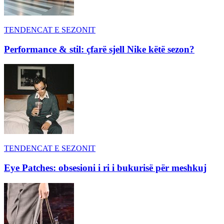
TENDENCAT E SEZONIT
Performance & stil: çfarë sjell Nike këtë sezon?
TENDENCAT E SEZONIT
Eye Patches: obsesioni i ri i bukurisë për meshkuj