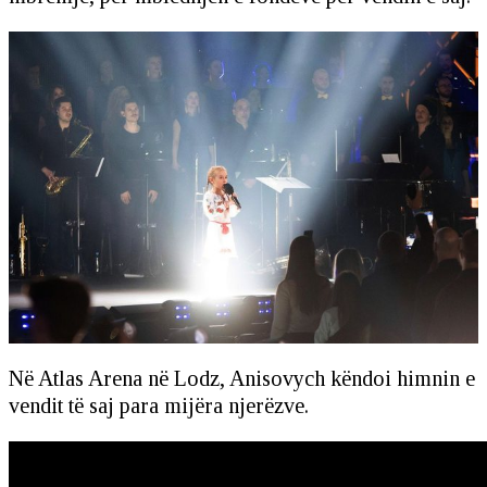
Në Atlas Arena në Lodz, Anisovych këndoi himnin e
vendit të saj para mijëra njerëzve.