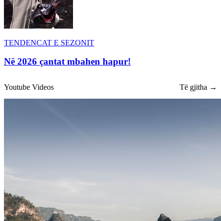
TENDENCAT E SEZONIT
Në 2026 çantat mbahen hapur!
Youtube Videos
Të gjitha →