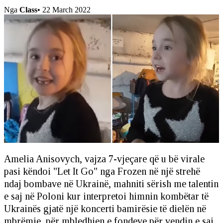
Nga
Class
•
22 March 2022
Amelia Anisovych, vajza 7-vjeçare që u bë virale
pasi këndoi "Let It Go" nga Frozen në një strehë
ndaj bombave në Ukrainë, mahniti sërish me talentin
e saj në Poloni kur interpretoi himnin kombëtar të
Ukrainës gjatë një koncerti bamirësie të dielën në
mbrëmje, për mbledhjen e fondeve për vendin e saj.