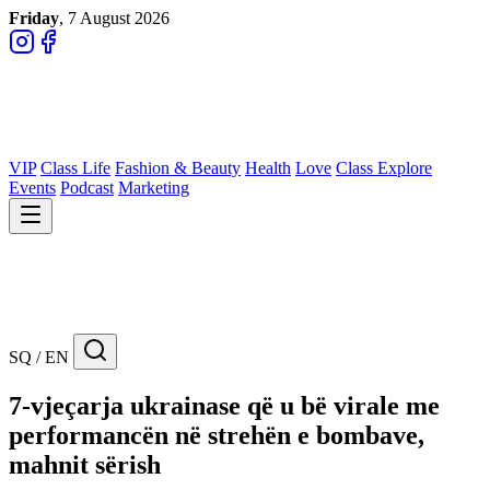
Friday
, 7 August 2026
VIP
Class Life
Fashion & Beauty
Health
Love
Class Explore
Events
Podcast
Marketing
SQ / EN
7-vjeçarja ukrainase që u bë virale me
performancën në strehën e bombave,
mahnit sërish