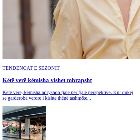
TENDENCAT E SEZONIT
Këtë verë këmisha vishet mbrapsht
Këtë verë, këmisha ndryshon fjalë për fjalë perspektivë. Kur dukej
se garderoba verore i kishte thënë tashm&e...