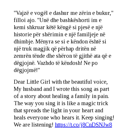
"Vajzë e vogël e dashur me zërin e bukur,"
filloi ajo. "Unë dhe bashkëshorti im e
kemi shkruar këtë këngë si pjesë e një
historie për shërimin e një familjeje në
dhimbje. Mënyra se si e këndon është si
një truk magjik që përhap dritën në
zemrën tënde dhe shëron të gjithë ata që e
dëgjojnë. Vazhdo të këndosh! Ne po
dëgjojmë!"
Dear Little Girl with the beautiful voice,
My husband and I wrote this song as part
of a story about healing a family in pain.
The way you sing it is like a magic trick
that spreads the light in your heart and
heals everyone who hears it. Keep singing!
We are listening!
https://t.co/j8CnDSNJw8