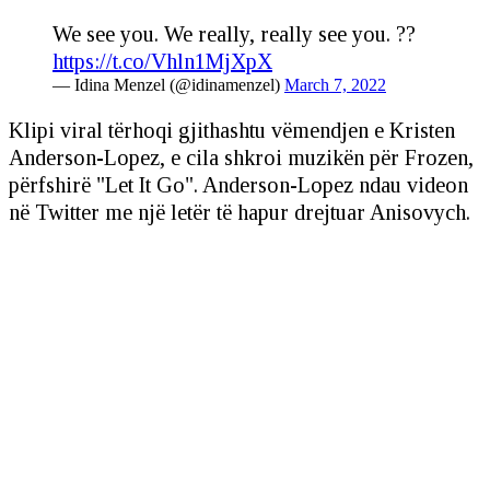
We see you. We really, really see you. ??
https://t.co/Vhln1MjXpX
— Idina Menzel (@idinamenzel)
March 7, 2022
Klipi viral tërhoqi gjithashtu vëmendjen e Kristen
Anderson-Lopez, e cila shkroi muzikën për Frozen,
përfshirë "Let It Go". Anderson-Lopez ndau videon
në Twitter me një letër të hapur drejtuar Anisovych.