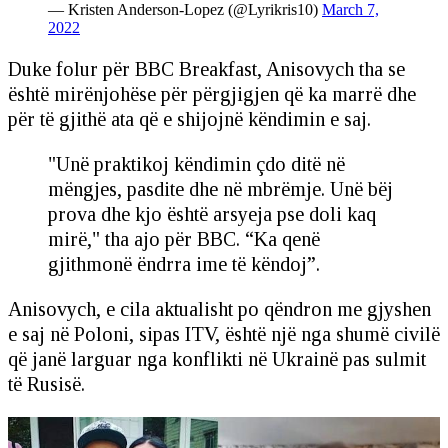
— Kristen Anderson-Lopez (@Lyrikris10)
March 7,
2022
Duke folur për BBC Breakfast, Anisovych tha se
është mirënjohëse për përgjigjen që ka marrë dhe
për të gjithë ata që e shijojnë këndimin e saj.
"Unë praktikoj këndimin çdo ditë në
mëngjes, pasdite dhe në mbrëmje. Unë bëj
prova dhe kjo është arsyeja pse doli kaq
mirë," tha ajo për BBC. “Ka qenë
gjithmonë ëndrra ime të këndoj”.
Anisovych, e cila aktualisht po qëndron me gjyshen
e saj në Poloni, sipas ITV, është një nga shumë civilë
që janë larguar nga konflikti në Ukrainë pas sulmit
të Rusisë.