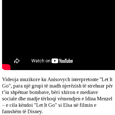
Videoja muzikore ku Anisovych interpretonte "Let It
Go", para një grupi të madh njerëzish të strehuar për
t’iu shpëtuar bombave, bëri xhiron e mediave
sociale dhe madje tërhoqi vëmendjen e Idina Menzel
– e cila këndoi "Let It Go" si Elsa në filmin e
famshëm të Disney.