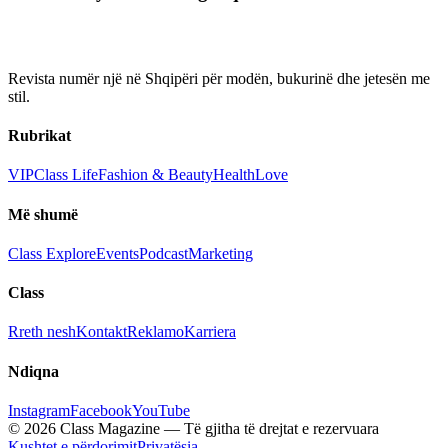
Revista numër një në Shqipëri për modën, bukurinë dhe jetesën me
stil.
Rubrikat
VIP
Class Life
Fashion & Beauty
Health
Love
Më shumë
Class Explore
Events
Podcast
Marketing
Class
Rreth nesh
Kontakt
Reklamo
Karriera
Ndiqna
Instagram
Facebook
YouTube
© 2026 Class Magazine — Të gjitha të drejtat e rezervuara
Kushtet e përdorimit
Privatësia