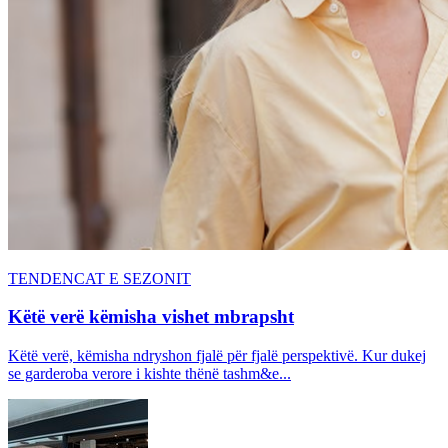
TENDENCAT E SEZONIT
Këtë verë këmisha vishet mbrapsht
Këtë verë, këmisha ndryshon fjalë për fjalë perspektivë. Kur dukej
se garderoba verore i kishte thënë tashm&e...