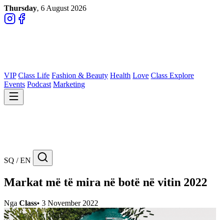
Thursday
, 6 August 2026
VIP
Class Life
Fashion & Beauty
Health
Love
Class Explore
Events
Podcast
Marketing
SQ / EN
Markat më të mira në botë në vitin 2022
Nga
Class
•
3 November 2022