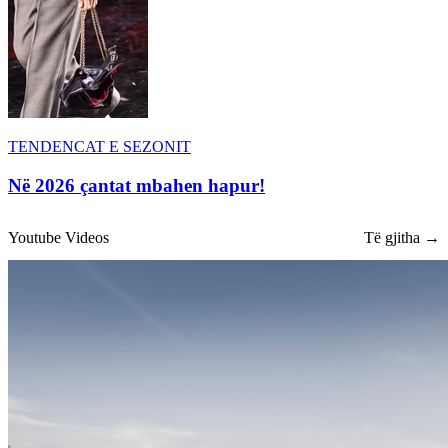
TENDENCAT E SEZONIT
Në 2026 çantat mbahen hapur!
Youtube Videos
Të gjitha →