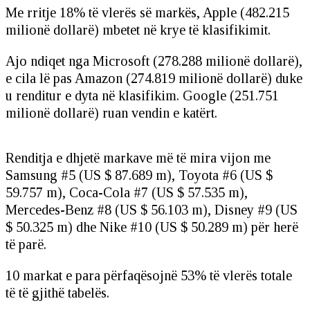
Me rritje 18% të vlerës së markës, Apple (482.215
milionë dollarë) mbetet në krye të klasifikimit.
Ajo ndiqet nga Microsoft (278.288 milionë dollarë),
e cila lë pas Amazon (274.819 milionë dollarë) duke
u renditur e dyta në klasifikim. Google (251.751
milionë dollarë) ruan vendin e katërt.
Renditja e dhjetë markave më të mira vijon me
Samsung #5 (US $ 87.689 m), Toyota #6 (US $
59.757 m), Coca-Cola #7 (US $ 57.535 m),
Mercedes-Benz #8 (US $ 56.103 m), Disney #9 (US
$ 50.325 m) dhe Nike #10 (US $ 50.289 m) për herë
të parë.
10 markat e para përfaqësojnë 53% të vlerës totale
të të gjithë tabelës.