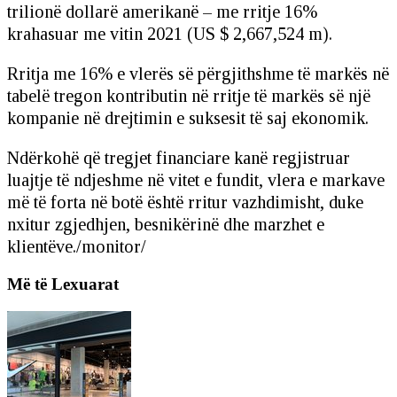
trilionë dollarë amerikanë – me rritje 16%
krahasuar me vitin 2021 (US $ 2,667,524 m).
Rritja me 16% e vlerës së përgjithshme të markës në
tabelë tregon kontributin në rritje të markës së një
kompanie në drejtimin e suksesit të saj ekonomik.
Ndërkohë që tregjet financiare kanë regjistruar
luajtje të ndjeshme në vitet e fundit, vlera e markave
më të forta në botë është rritur vazhdimisht, duke
nxitur zgjedhjen, besnikërinë dhe marzhet e
klientëve./monitor/
Më të Lexuarat