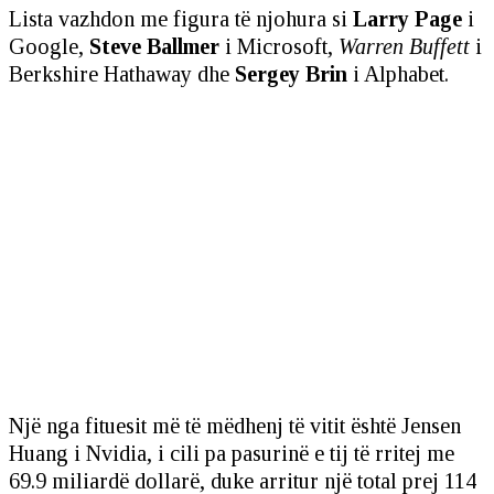
Lista vazhdon me figura të njohura si
Larry Page
i
Google,
Steve Ballmer
i Microsoft,
Warren Buffett
i
Berkshire Hathaway dhe
Sergey Brin
i Alphabet.
Një nga fituesit më të mëdhenj të vitit është Jensen
Huang i Nvidia, i cili pa pasurinë e tij të rritej me
69.9 miliardë dollarë, duke arritur një total prej 114