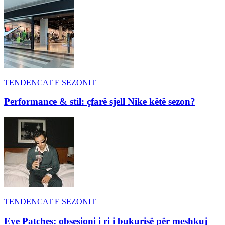
TENDENCAT E SEZONIT
Performance & stil: çfarë sjell Nike këtë sezon?
TENDENCAT E SEZONIT
Eye Patches: obsesioni i ri i bukurisë për meshkuj