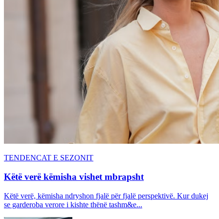
TENDENCAT E SEZONIT
Këtë verë këmisha vishet mbrapsht
Këtë verë, këmisha ndryshon fjalë për fjalë perspektivë. Kur dukej
se garderoba verore i kishte thënë tashm&e...