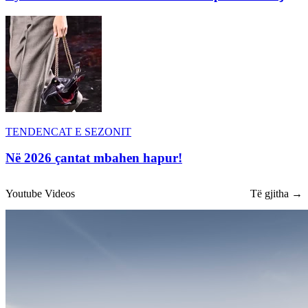
TENDENCAT E SEZONIT
Në 2026 çantat mbahen hapur!
Youtube Videos
Të gjitha →