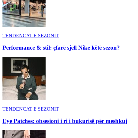
TENDENCAT E SEZONIT
Performance & stil: çfarë sjell Nike këtë sezon?
TENDENCAT E SEZONIT
Eye Patches: obsesioni i ri i bukurisë për meshkuj