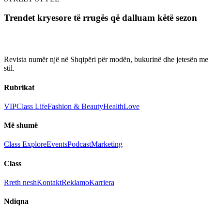
Trendet kryesore të rrugës që dalluam këtë sezon
Revista numër një në Shqipëri për modën, bukurinë dhe jetesën me
stil.
Rubrikat
VIP
Class Life
Fashion & Beauty
Health
Love
Më shumë
Class Explore
Events
Podcast
Marketing
Class
Rreth nesh
Kontakt
Reklamo
Karriera
Ndiqna