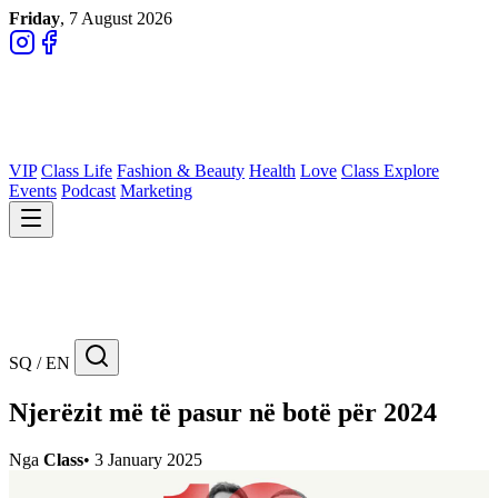
Friday
, 7 August 2026
VIP
Class Life
Fashion & Beauty
Health
Love
Class Explore
Events
Podcast
Marketing
SQ / EN
Njerëzit më të pasur në botë për 2024
Nga
Class
•
3 January 2025