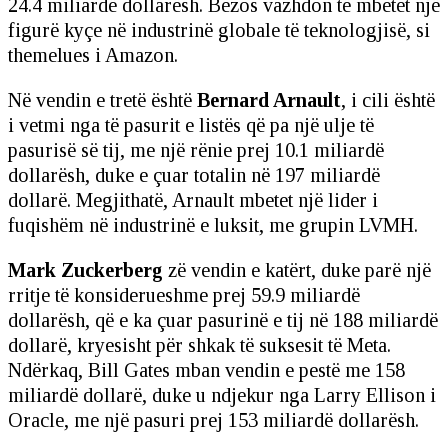
24.4 miliardë dollarësh. Bezos vazhdon të mbetet një
figurë kyçe në industrinë globale të teknologjisë, si
themelues i Amazon.
Në vendin e tretë është
Bernard Arnault
, i cili është
i vetmi nga të pasurit e listës që pa një ulje të
pasurisë së tij, me një rënie prej 10.1 miliardë
dollarësh, duke e çuar totalin në 197 miliardë
dollarë. Megjithatë, Arnault mbetet një lider i
fuqishëm në industrinë e luksit, me grupin LVMH.
Mark Zuckerberg
zë vendin e katërt, duke parë një
rritje të konsiderueshme prej 59.9 miliardë
dollarësh, që e ka çuar pasurinë e tij në 188 miliardë
dollarë, kryesisht për shkak të suksesit të Meta.
Ndërkaq, Bill Gates mban vendin e pestë me 158
miliardë dollarë, duke u ndjekur nga Larry Ellison i
Oracle, me një pasuri prej 153 miliardë dollarësh.