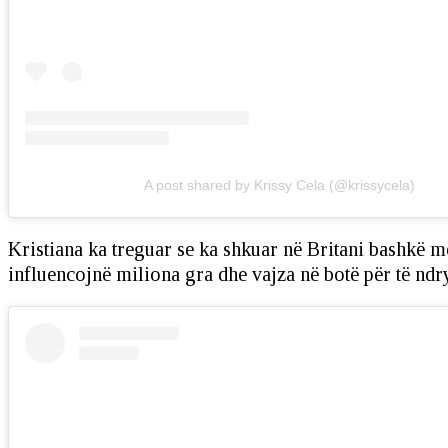
A post shared by Krissy Cela (@krissycela)
Kristiana ka treguar se ka shkuar në Britani bashkë me
influencojnë miliona gra dhe vajza në botë për të ndr