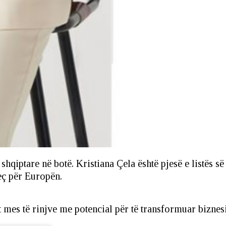
shqiptare në botë. Kristiana Çela është pjesë e listës 
eç për Europën.
et mes të rinjve me potencial për të transformuar bizne