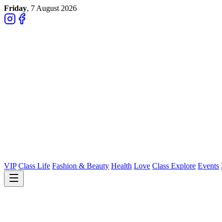
Friday
, 7 August 2026
VIP
Class Life
Fashion & Beauty
Health
Love
Class Explore
Events