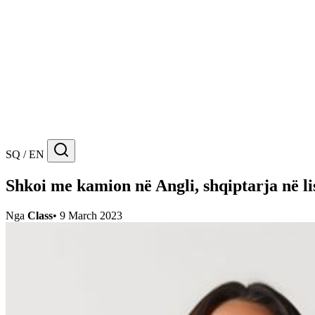
SQ / EN
Shkoi me kamion në Angli, shqiptarja në li
Nga
Class
•
9 March 2023