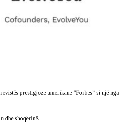
së revistës prestigjoze amerikane “Forbes” si një nga
sin dhe shoqërinë.