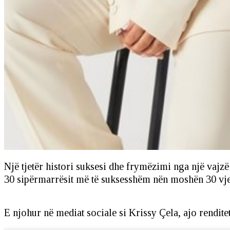
Një tjetër histori suksesi dhe frymëzimi nga një vajzë 
30 sipërmarrësit më të suksesshëm nën moshën 30 vj
E njohur në mediat sociale si Krissy Çela, ajo rendit