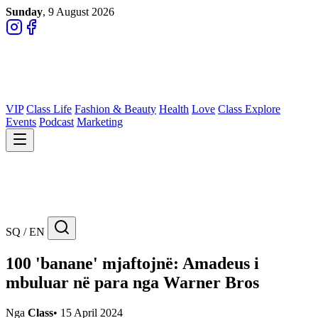
Sunday
, 9 August 2026
VIP
Class Life
Fashion & Beauty
Health
Love
Class Explore
Events
Podcast
Marketing
SQ / EN
100 'banane' mjaftojnë: Amadeus i
mbuluar në para nga Warner Bros
Nga
Class
•
15 April 2024