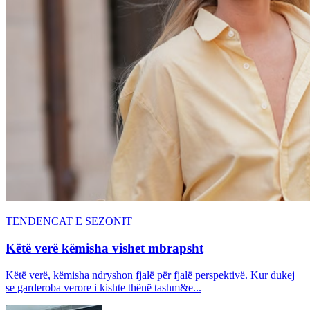
TENDENCAT E SEZONIT
Këtë verë këmisha vishet mbrapsht
Këtë verë, këmisha ndryshon fjalë për fjalë perspektivë. Kur dukej
se garderoba verore i kishte thënë tashm&e...