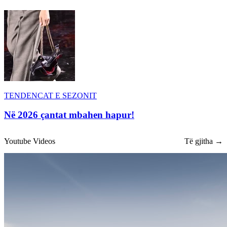
TENDENCAT E SEZONIT
Në 2026 çantat mbahen hapur!
Youtube Videos
Të gjitha →