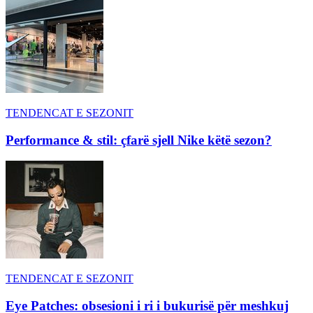
TENDENCAT E SEZONIT
Performance & stil: çfarë sjell Nike këtë sezon?
TENDENCAT E SEZONIT
Eye Patches: obsesioni i ri i bukurisë për meshkuj