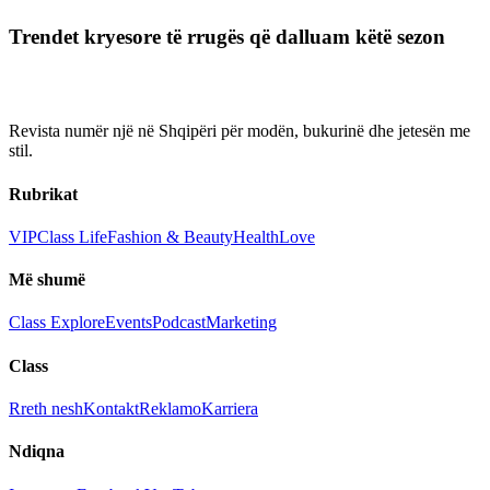
Trendet kryesore të rrugës që dalluam këtë sezon
Revista numër një në Shqipëri për modën, bukurinë dhe jetesën me
stil.
Rubrikat
VIP
Class Life
Fashion & Beauty
Health
Love
Më shumë
Class Explore
Events
Podcast
Marketing
Class
Rreth nesh
Kontakt
Reklamo
Karriera
Ndiqna