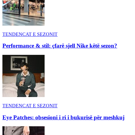
TENDENCAT E SEZONIT
Performance & stil: çfarë sjell Nike këtë sezon?
TENDENCAT E SEZONIT
Eye Patches: obsesioni i ri i bukurisë për meshkuj