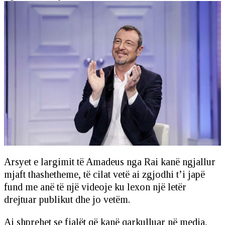
Arsyet e largimit të Amadeus nga Rai kanë ngjallur
mjaft thashetheme, të cilat vetë ai zgjodhi t’i japë
fund me anë të një videoje ku lexon një letër
drejtuar publikut dhe jo vetëm.
Ai shprehet se fjalët që kanë qarkulluar në media,