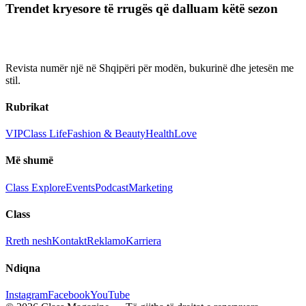
Trendet kryesore të rrugës që dalluam këtë sezon
Revista numër një në Shqipëri për modën, bukurinë dhe jetesën me
stil.
Rubrikat
VIP
Class Life
Fashion & Beauty
Health
Love
Më shumë
Class Explore
Events
Podcast
Marketing
Class
Rreth nesh
Kontakt
Reklamo
Karriera
Ndiqna
Instagram
Facebook
YouTube