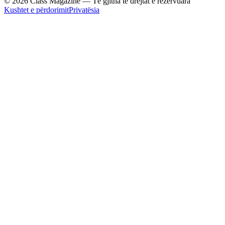
© 2026 Class Magazine — Të gjitha të drejtat e rezervuara
Kushtet e përdorimit
Privatësia