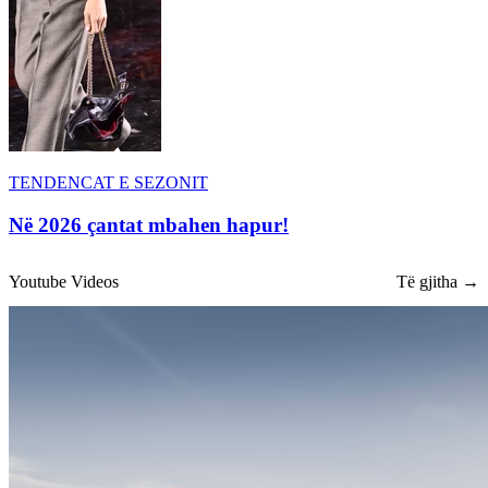
TENDENCAT E SEZONIT
Në 2026 çantat mbahen hapur!
Youtube Videos
Të gjitha →