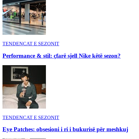
TENDENCAT E SEZONIT
Performance & stil: çfarë sjell Nike këtë sezon?
TENDENCAT E SEZONIT
Eye Patches: obsesioni i ri i bukurisë për meshkuj