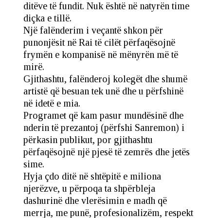
ditëve të fundit. Nuk është në natyrën time
diçka e tillë.
Një falënderim i veçantë shkon për
punonjësit në Rai të cilët përfaqësojnë
frymën e kompanisë në mënyrën më të
mirë.
Gjithashtu, falënderoj kolegët dhe shumë
artistë që besuan tek unë dhe u përfshinë
në idetë e mia.
Programet që kam pasur mundësinë dhe
nderin të prezantoj (përfshi Sanremon) i
përkasin publikut, por gjithashtu
përfaqësojnë një pjesë të zemrës dhe jetës
sime.
Hyja çdo ditë në shtëpitë e miliona
njerëzve, u përpoqa ta shpërbleja
dashurinë dhe vlerësimin e madh që
merrja, me punë, profesionalizëm, respekt