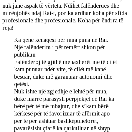
nuk janë aspak të vërteta. Ndihet falënderues dhe
mirënjohës ndaj Rai-t, por ka ardhur koha për sfida
profesionale dhe profesionale. Koha për ëndrra të
reja!
Ka qenë kënaqësi për mua puna në Rai.
Një falënderim i përzemërt shkon për
publikun.
Falënderoj të gjithë menaxherët me të cilët
kam punuar ndër vite, të cilët më kanë
besuar, duke më garantuar autonomi dhe
qetësi.
Nuk ishte një zgjedhje e lehtë për mua,
duke marrë parasysh përpjekjet që Rai ka
bërë për të më mbajtur, dhe s’kam bërë
kërkesë për të favorizuar të afërmit apo
për të përjashtuar bashkëpunëtoret,
pavarësisht çfarë ka qarkulluar në shtyp