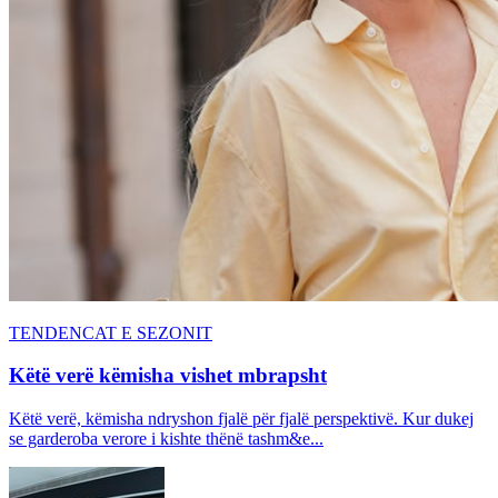
TENDENCAT E SEZONIT
Këtë verë këmisha vishet mbrapsht
Këtë verë, këmisha ndryshon fjalë për fjalë perspektivë. Kur dukej
se garderoba verore i kishte thënë tashm&e...