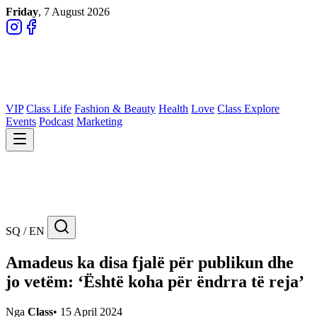
Friday
, 7 August 2026
VIP
Class Life
Fashion & Beauty
Health
Love
Class Explore
Events
Podcast
Marketing
SQ / EN
Amadeus ka disa fjalë për publikun dhe
jo vetëm: ‘Është koha për ëndrra të reja’
Nga
Class
•
15 April 2024