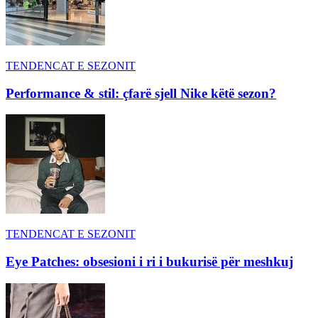
TENDENCAT E SEZONIT
Performance & stil: çfarë sjell Nike këtë sezon?
TENDENCAT E SEZONIT
Eye Patches: obsesioni i ri i bukurisë për meshkuj