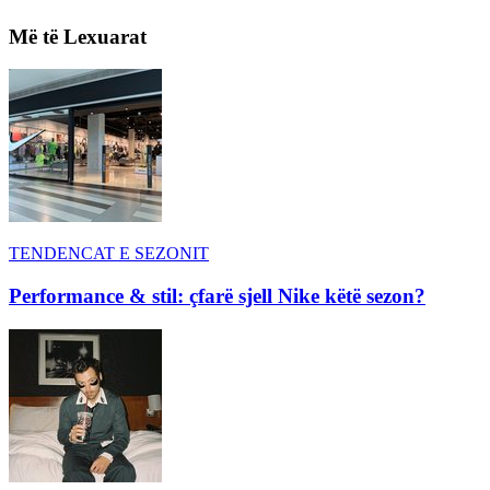
Më të Lexuarat
TENDENCAT E SEZONIT
Performance & stil: çfarë sjell Nike këtë sezon?