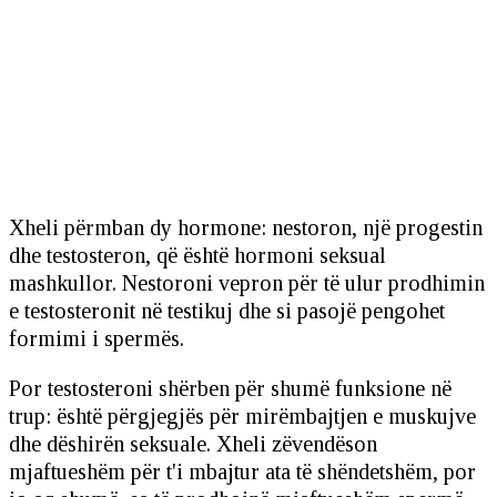
Xheli përmban dy hormone: nestoron, një progestin
dhe testosteron, që është hormoni seksual
mashkullor. Nestoroni vepron për të ulur prodhimin
e testosteronit në testikuj dhe si pasojë pengohet
formimi i spermës.
Por testosteroni shërben për shumë funksione në
trup: është përgjegjës për mirëmbajtjen e muskujve
dhe dëshirën seksuale. Xheli zëvendëson
mjaftueshëm për t'i mbajtur ata të shëndetshëm, por