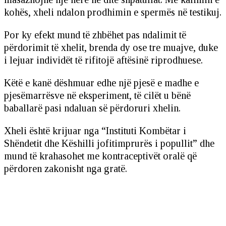
kohës, xheli ndalon prodhimin e spermës në testikuj.
Por ky efekt mund të zhbëhet pas ndalimit të
përdorimit të xhelit, brenda dy ose tre muajve, duke
i lejuar individët të rifitojë aftësinë riprodhuese.
Këtë e kanë dëshmuar edhe një pjesë e madhe e
pjesëmarrësve në eksperiment, të cilët u bënë
baballarë pasi ndaluan së përdoruri xhelin.
Xheli është krijuar nga “Instituti Kombëtar i
Shëndetit dhe Këshilli jofitimprurës i popullit” dhe
mund të krahasohet me kontraceptivët oralë që
përdoren zakonisht nga gratë.