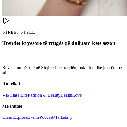
STREET STYLE
Trendet kryesore të rrugës që dalluam këtë sezon
Revista numër një në Shqipëri për modën, bukurinë dhe jetesën me
stil.
Rubrikat
VIP
Class Life
Fashion & Beauty
Health
Love
Më shumë
Class Explore
Events
Podcast
Marketing