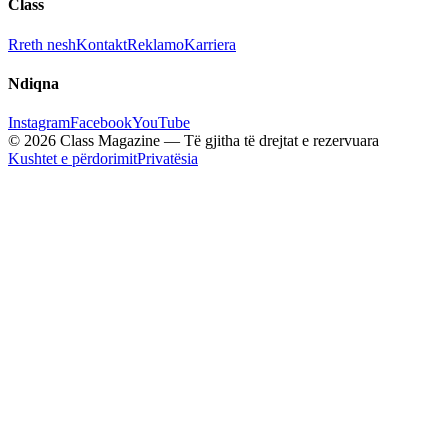
Class
Rreth nesh
Kontakt
Reklamo
Karriera
Ndiqna
Instagram
Facebook
YouTube
© 2026 Class Magazine — Të gjitha të drejtat e rezervuara
Kushtet e përdorimit
Privatësia