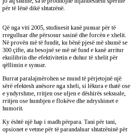
jo aq shumë, sa të prodhojnë mjaftueshëm spermë
për të lënë dikë shtatzënë.
Që nga viti 2005, studiuesit kanë punuar për të
rregulluar dhe përsosur sasinë dhe forcën e xhelit.
Në provën më të fundit, ku bënë pjesë më shumë se
300 çifte, ata besojnë se më në fund e kanë arritur
ekuilibrin dhe efektivitetin e duhur të xhelit për
qëllimin e synuar.
Burrat paralajmërohen se mund të përjetojnë një
sërë efektesh anësore nga xheli, si lëkura e thatë ose
e yndyrshme, rritjen ose uljen e dëshirës seksuale,
rritjen ose humbjen e flokëve dhe ndryshimet e
humorit.
Ky është një hap i madh përpara. Tani për tani,
opsionet e vetme për të parandaluar shtatzëninë për