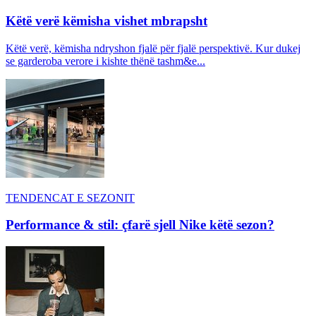
Këtë verë këmisha vishet mbrapsht
Këtë verë, këmisha ndryshon fjalë për fjalë perspektivë. Kur dukej
se garderoba verore i kishte thënë tashm&e...
TENDENCAT E SEZONIT
Performance & stil: çfarë sjell Nike këtë sezon?