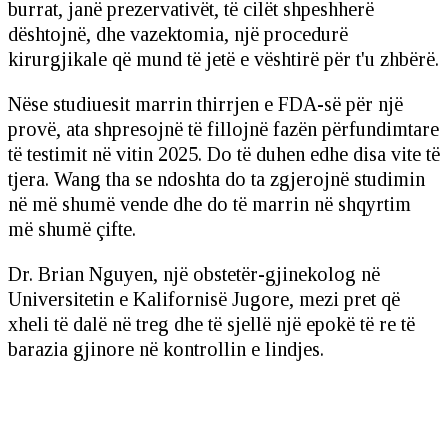
burrat, janë prezervativët, të cilët shpeshherë
dështojnë, dhe vazektomia, një procedurë
kirurgjikale që mund të jetë e vështirë për t'u zhbërë.
Nëse studiuesit marrin thirrjen e FDA-së për një
provë, ata shpresojnë të fillojnë fazën përfundimtare
të testimit në vitin 2025. Do të duhen edhe disa vite të
tjera. Wang tha se ndoshta do ta zgjerojnë studimin
në më shumë vende dhe do të marrin në shqyrtim
më shumë çifte.
Dr. Brian Nguyen, një obstetër-gjinekolog në
Universitetin e Kalifornisë Jugore, mezi pret që
xheli të dalë në treg dhe të sjellë një epokë të re të
barazia gjinore në kontrollin e lindjes.