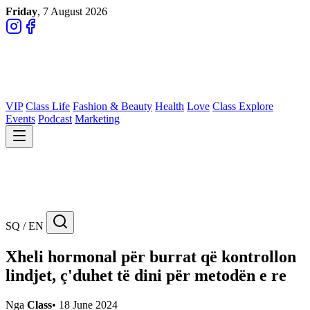
Friday
, 7 August 2026
VIP
Class Life
Fashion & Beauty
Health
Love
Class Explore
Events
Podcast
Marketing
SQ / EN
Xheli hormonal për burrat që kontrollon
lindjet, ç'duhet të dini për metodën e re
Nga
Class
•
18 June 2024