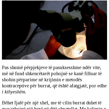
Pas shumë përpjekjeve të pasuksesshme ndër vite,
më në fund shkencëtarët pohojnë se kanë filluar të
shohin përparime në krijimin e metodës
kontraceptive për burrat, që është afatgjatë, por edhe
i kthyeshëm
.
Bëhet fjalë për një xhel, me të cilin burrat duhet të
masazhojnë një herë në ditë shpatullat. Me kalimin e