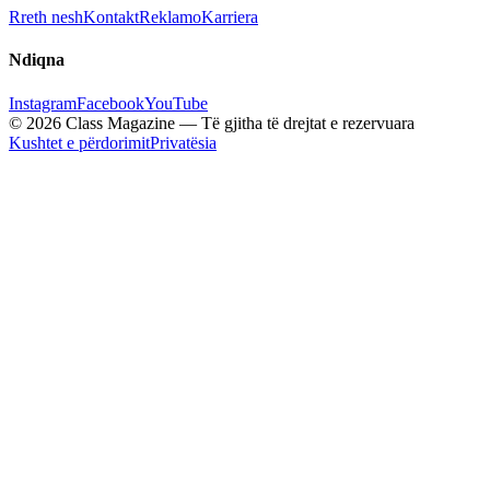
Rreth nesh
Kontakt
Reklamo
Karriera
Ndiqna
Instagram
Facebook
YouTube
© 2026 Class Magazine — Të gjitha të drejtat e rezervuara
Kushtet e përdorimit
Privatësia