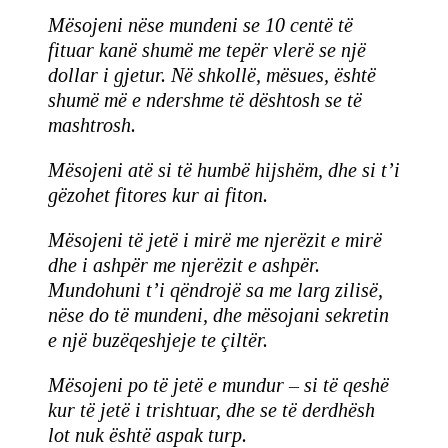
Mësojeni nëse mundeni se 10 centë të
fituar kanë shumë me tepër vlerë se një
dollar i gjetur. Në shkollë, mësues, është
shumë më e ndershme të dështosh se të
mashtrosh.
Mësojeni atë si të humbë hijshëm, dhe si t’i
gëzohet fitores kur ai fiton.
Mësojeni të jetë i mirë me njerëzit e mirë
dhe i ashpër me njerëzit e ashpër.
Mundohuni t’i qëndrojë sa me larg zilisë,
nëse do të mundeni, dhe mësojani sekretin
e një buzëqeshjeje te çiltër.
Mësojeni po të jetë e mundur – si të qeshë
kur të jetë i trishtuar, dhe se të derdhësh
lot nuk është aspak turp.