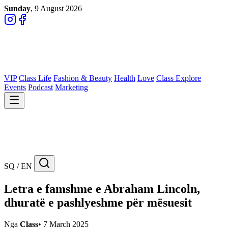
Sunday
, 9 August 2026
VIP
Class Life
Fashion & Beauty
Health
Love
Class Explore
Events
Podcast
Marketing
SQ / EN
Letra e famshme e Abraham Lincoln,
dhuratë e pashlyeshme për mësuesit
Nga
Class
•
7 March 2025