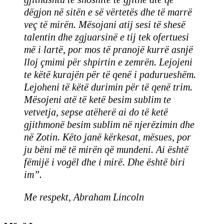
dëgjon në sitën e së vërtetës dhe të marrë
veç të mirën. Mësojani atij sesi të shesë
talentin dhe zgjuarsinë e tij tek ofertuesi
më i lartë, por mos të pranojë kurrë asnjë
lloj çmimi për shpirtin e zemrën. Lejojeni
te këtë kurajën për të qenë i padurueshëm.
Lejoheni të këtë durimin për të qenë trim.
Mësojeni atë të ketë besim sublim te
vetvetja, sepse atëherë ai do të ketë
gjithmonë besim sublim në njerëzimin dhe
në Zotin. Këto janë kërkesat, mësues, por
ju bëni më të mirën që mundeni. Ai është
fëmijë i vogël dhe i mirë. Dhe është biri
im”.
Me respekt, Abraham Lincoln