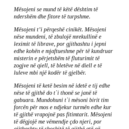
Mësojeni se mund të këtë dështim të
ndershëm dhe fitore të turpshme.
Mësojeni t’i përqeshë cinikët. Mësojeni
nëse mundeni, të zbulojë mrekullinë e
leximit të librave, por gjithashtu i jepni
edhe kohën e mjaftueshme për të kundruar
misterin e përjetshëm të fluturimit të
zogjve në qiell, të bletëve në diell e të
luleve mbi një kodër të gjelbër.
Mësojeni të ketë besim në idetë e tij edhe
nëse të gjithë do t`i thonë se janë të
gabuara. Mundohuni t`i mësoni birit tim
forcën për mos e ndjekur turmën edhe kur
të gjithë vrapojnë pas fitimtarit. Mësojeni
të dëgjojë me vëmendje çdo njeri, por
gjithashtu të shoshitë të gjithë atë që