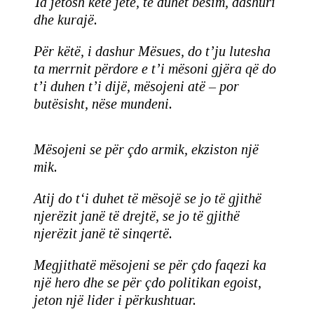
Ta jetosh këtë jetë, të duhet besim, dashuri
dhe kurajë.
Për këtë, i dashur Mësues, do t’ju lutesha
ta merrnit përdore e t’i mësoni gjëra që do
t’i duhen t’i dijë, mësojeni atë – por
butësisht, nëse mundeni.
Mësojeni se për çdo armik, ekziston një
mik.
Atij do t‘i duhet të mësojë se jo të gjithë
njerëzit janë të drejtë, se jo të gjithë
njerëzit janë të sinqertë.
Megjithatë mësojeni se për çdo faqezi ka
një hero dhe se për çdo politikan egoist,
jeton një lider i përkushtuar.