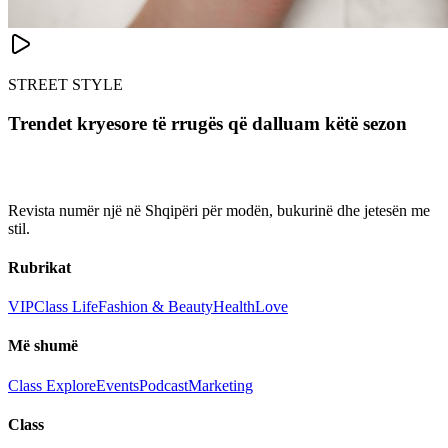
STREET STYLE
Trendet kryesore të rrugës që dalluam këtë sezon
Revista numër një në Shqipëri për modën, bukurinë dhe jetesën me
stil.
Rubrikat
VIP
Class Life
Fashion & Beauty
Health
Love
Më shumë
Class Explore
Events
Podcast
Marketing
Class