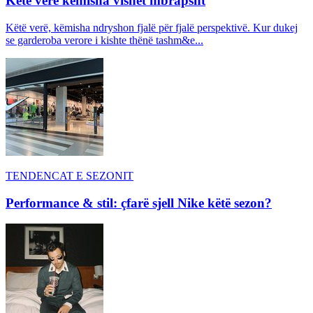
Këtë verë këmisha vishet mbrapsht
Këtë verë, këmisha ndryshon fjalë për fjalë perspektivë. Kur dukej
se garderoba verore i kishte thënë tashm&e...
TENDENCAT E SEZONIT
Performance & stil: çfarë sjell Nike këtë sezon?