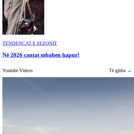
TENDENCAT E SEZONIT
Në 2026 çantat mbahen hapur!
Youtube Videos
Të gjitha →