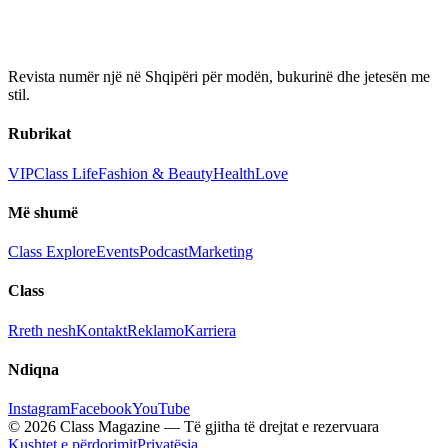
Revista numër një në Shqipëri për modën, bukurinë dhe jetesën me
stil.
Rubrikat
VIP
Class Life
Fashion & Beauty
Health
Love
Më shumë
Class Explore
Events
Podcast
Marketing
Class
Rreth nesh
Kontakt
Reklamo
Karriera
Ndiqna
Instagram
Facebook
YouTube
© 2026 Class Magazine — Të gjitha të drejtat e rezervuara
Kushtet e përdorimit
Privatësia