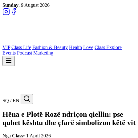
Sunday
, 9 August 2026
VIP
Class Life
Fashion & Beauty
Health
Love
Class Explore
Events
Podcast
Marketing
SQ / EN
Hëna e Plotë Rozë ndriçon qiellin: pse
quhet kështu dhe çfarë simbolizon këtë vit
Nga
Class
•
1 April 2026