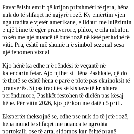
Pavarësisht emrit që krijon pritshmëri të tjera, hëna
nuk do të shfaqet në ngjyrë rozë. Ky emërtim vjen
nga tradita e vjetër amerikane, e lidhur me lulëzimin
e një bime të egër pranverore, phlox, e cila mbulon
tokën me një nuancë të butë rozë në këtë periudhë të
vitit. Pra, është më shumë një simbol sezonal sesa
një fenomen vizual.
Kjo hënë ka edhe një rëndësi të veçantë në
kalendarin fetar. Ajo njihet si Hëna Pashkale, që do
të thotë se është hëna e parë e plotë pas ekuinoksit të
pranverës. Sipas traditës së kishave të krishtera
perëndimore, Pashkët festohen të dielën pas kësaj
hëne. Për vitin 2026, kjo përkon me datën 5 prill.
Ekspertët theksojnë se, edhe pse nuk do të jetë rozë,
hëna mund të shfaqet me nuanca të ngrohta
portokalli ose të arta, sidomos kur është pranë