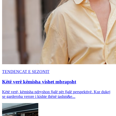
TENDENCAT E SEZONIT
Këtë verë këmisha vishet mbrapsht
Këtë verë, këmisha ndryshon fjalë për fjalë perspektivë. Kur dukej
se garderoba verore i kishte thënë tashm&e...