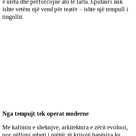
e ulëta dhe përforcojnë ato të larta. Epidauri nuk
ishte vetëm një vend për teatër – ishte një tempull i
tingullit.
Nga tempujt tek operat moderne
Me kalimin e shekujve, arkitektura e zërit evoluoi,
por qëllimi mbeti i njëjtë: të krijojë hapësira ku