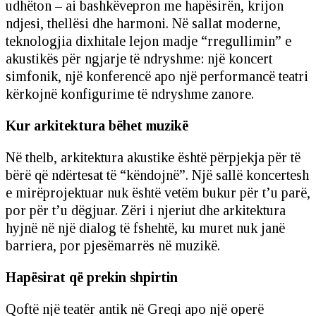
udhëton – ai bashkëvepron me hapësirën, krijon
ndjesi, thellësi dhe harmoni. Në sallat moderne,
teknologjia dixhitale lejon madje “rregullimin” e
akustikës për ngjarje të ndryshme: një koncert
simfonik, një konferencë apo një performancë teatri
kërkojnë konfigurime të ndryshme zanore.
Kur arkitektura bëhet muzikë
Në thelb, arkitektura akustike është përpjekja për të
bërë që ndërtesat të “këndojnë”. Një sallë koncertesh
e mirëprojektuar nuk është vetëm bukur për t’u parë,
por për t’u dëgjuar. Zëri i njeriut dhe arkitektura
hyjnë në një dialog të fshehtë, ku muret nuk janë
barriera, por pjesëmarrës në muzikë.
Hapësirat që prekin shpirtin
Qoftë një teatër antik në Greqi apo një operë