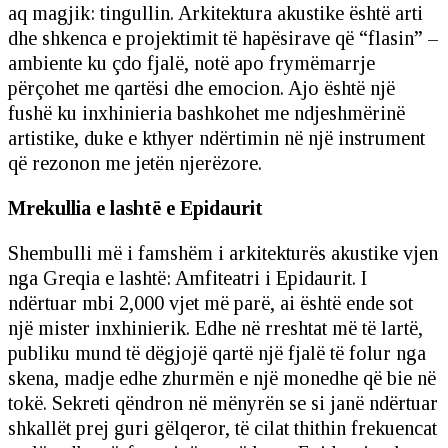
aq magjik: tingullin. Arkitektura akustike është arti
dhe shkenca e projektimit të hapësirave që “flasin” –
ambiente ku çdo fjalë, notë apo frymëmarrje
përçohet me qartësi dhe emocion. Ajo është një
fushë ku inxhinieria bashkohet me ndjeshmërinë
artistike, duke e kthyer ndërtimin në një instrument
që rezonon me jetën njerëzore.
Mrekullia e lashtë e Epidaurit
Shembulli më i famshëm i arkitekturës akustike vjen
nga Greqia e lashtë: Amfiteatri i Epidaurit. I
ndërtuar mbi 2,000 vjet më parë, ai është ende sot
një mister inxhinierik. Edhe në rreshtat më të lartë,
publiku mund të dëgjojë qartë një fjalë të folur nga
skena, madje edhe zhurmën e një monedhe që bie në
tokë. Sekreti qëndron në mënyrën se si janë ndërtuar
shkallët prej guri gëlqeror, të cilat thithin frekuencat