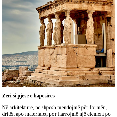
Zëri si pjesë e hapësirës
Në arkitekturë, ne shpesh mendojmë për formën,
dritën apo materialet, por harrojmë një element po