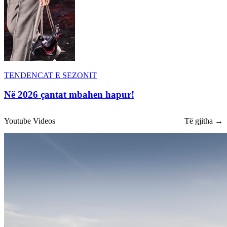
TENDENCAT E SEZONIT
Në 2026 çantat mbahen hapur!
Youtube Videos
Të gjitha →