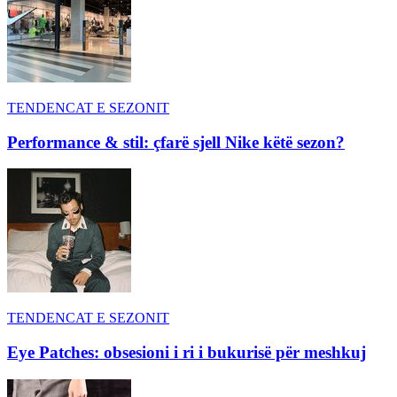
TENDENCAT E SEZONIT
Performance & stil: çfarë sjell Nike këtë sezon?
TENDENCAT E SEZONIT
Eye Patches: obsesioni i ri i bukurisë për meshkuj