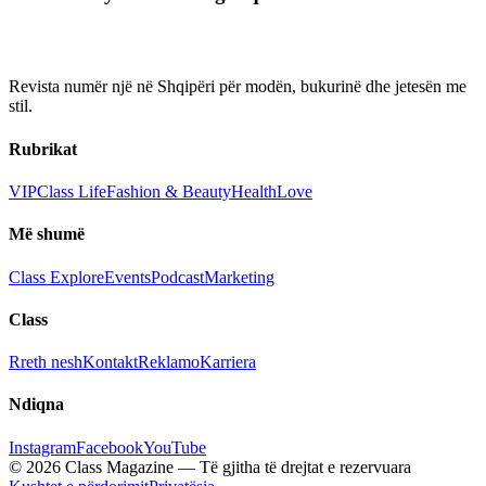
Revista numër një në Shqipëri për modën, bukurinë dhe jetesën me
stil.
Rubrikat
VIP
Class Life
Fashion & Beauty
Health
Love
Më shumë
Class Explore
Events
Podcast
Marketing
Class
Rreth nesh
Kontakt
Reklamo
Karriera
Ndiqna
Instagram
Facebook
YouTube
© 2026 Class Magazine — Të gjitha të drejtat e rezervuara