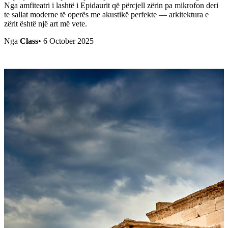
Nga amfiteatri i lashtë i Epidaurit që përcjell zërin pa mikrofon deri
te sallat moderne të operës me akustikë perfekte — arkitektura e
zërit është një art më vete.
Nga
Class
•
6 October 2025