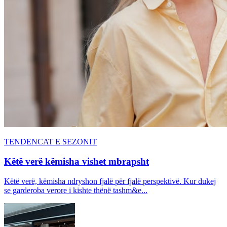
TENDENCAT E SEZONIT
Këtë verë këmisha vishet mbrapsht
Këtë verë, këmisha ndryshon fjalë për fjalë perspektivë. Kur dukej
se garderoba verore i kishte thënë tashm&e...