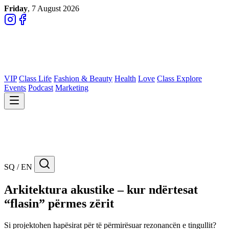
Friday
, 7 August 2026
VIP
Class Life
Fashion & Beauty
Health
Love
Class Explore
Events
Podcast
Marketing
SQ / EN
Arkitektura akustike – kur ndërtesat
“flasin” përmes zërit
Si projektohen hapësirat për të përmirësuar rezonancën e tingullit?