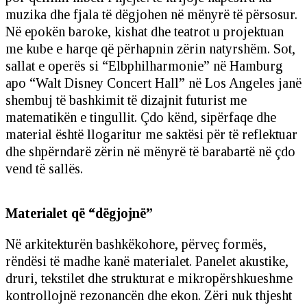
muzika dhe fjala të dëgjohen në mënyrë të përsosur.
Në epokën baroke, kishat dhe teatrot u projektuan
me kube e harqe që përhapnin zërin natyrshëm. Sot,
sallat e operës si “Elbphilharmonie” në Hamburg
apo “Walt Disney Concert Hall” në Los Angeles janë
shembuj të bashkimit të dizajnit futurist me
matematikën e tingullit. Çdo kënd, sipërfaqe dhe
material është llogaritur me saktësi për të reflektuar
dhe shpërndarë zërin në mënyrë të barabartë në çdo
vend të sallës.
Materialet që “dëgjojnë”
Në arkitekturën bashkëkohore, përveç formës,
rëndësi të madhe kanë materialet. Panelet akustike,
druri, tekstilet dhe strukturat e mikropërshkueshme
kontrollojnë rezonancën dhe ekon. Zëri nuk thjesht