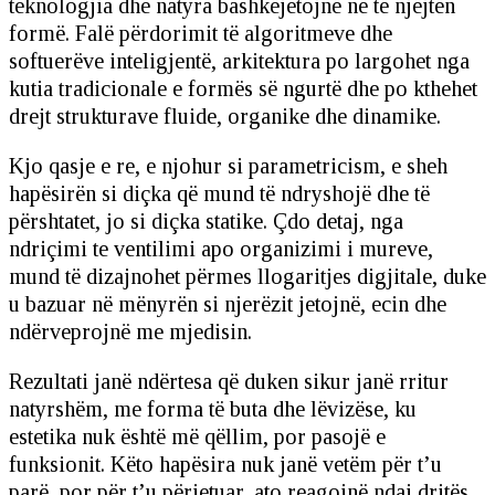
teknologjia dhe natyra bashkëjetojnë në të njëjtën
formë. Falë përdorimit të algoritmeve dhe
softuerëve inteligjentë, arkitektura po largohet nga
kutia tradicionale e formës së ngurtë dhe po kthehet
drejt strukturave fluide, organike dhe dinamike.
Kjo qasje e re, e njohur si parametricism, e sheh
hapësirën si diçka që mund të ndryshojë dhe të
përshtatet, jo si diçka statike. Çdo detaj, nga
ndriçimi te ventilimi apo organizimi i mureve,
mund të dizajnohet përmes llogaritjes digjitale, duke
u bazuar në mënyrën si njerëzit jetojnë, ecin dhe
ndërveprojnë me mjedisin.
Rezultati janë ndërtesa që duken sikur janë rritur
natyrshëm, me forma të buta dhe lëvizëse, ku
estetika nuk është më qëllim, por pasojë e
funksionit. Këto hapësira nuk janë vetëm për t’u
parë, por për t’u përjetuar, ato reagojnë ndaj dritës,