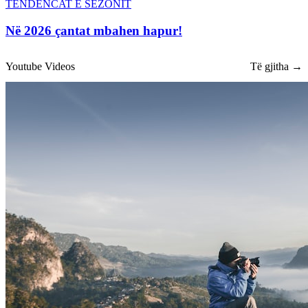
TENDENCAT E SEZONIT
Në 2026 çantat mbahen hapur!
Youtube Videos
Të gjitha →