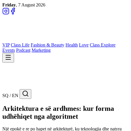
Friday
, 7 August 2026
VIP
Class Life
Fashion & Beauty
Health
Love
Class Explore
Events
Podcast
Marketing
SQ / EN
Arkitektura e së ardhmes: kur forma
udhëhiqet nga algoritmet
Një epokë e re po hapet në arkitekturë, ku teknologjia dhe natyra