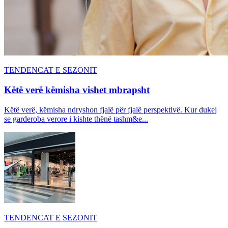
TENDENCAT E SEZONIT
Këtë verë këmisha vishet mbrapsht
Këtë verë, këmisha ndryshon fjalë për fjalë perspektivë. Kur dukej
se garderoba verore i kishte thënë tashm&e...
TENDENCAT E SEZONIT