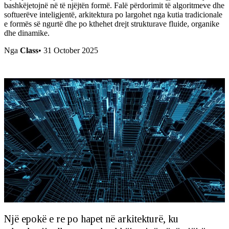
bashkëjetojnë në të njëjtën formë. Falë përdorimit të algoritmeve dhe
softuerëve inteligjentë, arkitektura po largohet nga kutia tradicionale
e formës së ngurtë dhe po kthehet drejt strukturave fluide, organike
dhe dinamike.
Nga
Class
•
31 October 2025
Një epokë e re po hapet në arkitekturë, ku