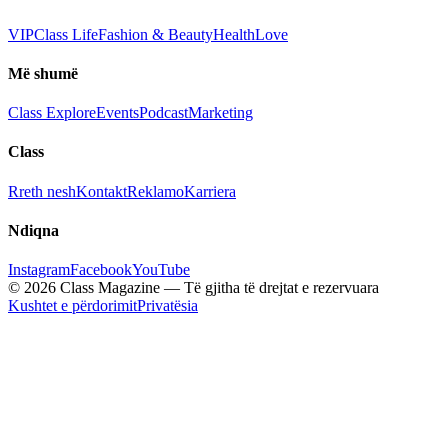
VIP
Class Life
Fashion & Beauty
Health
Love
Më shumë
Class Explore
Events
Podcast
Marketing
Class
Rreth nesh
Kontakt
Reklamo
Karriera
Ndiqna
Instagram
Facebook
YouTube
© 2026 Class Magazine — Të gjitha të drejtat e rezervuara
Kushtet e përdorimit
Privatësia