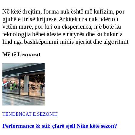
Në këtë drejtim, forma nuk është më kufizim, por
gjuhë e lirisë krijuese. Arkitektura nuk ndërton
vetëm mure, por krijon eksperienca, një botë ku
teknologjia bëhet aleate e natyrës dhe ku bukuria
lind nga bashkëpunimi midis njeriut dhe algoritmit.
Më të Lexuarat
TENDENCAT E SEZONIT
Performance & stil: çfarë sjell Nike këtë sezon?