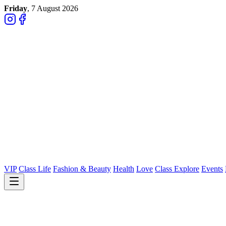
Friday
, 7 August 2026
VIP
Class Life
Fashion & Beauty
Health
Love
Class Explore
Events