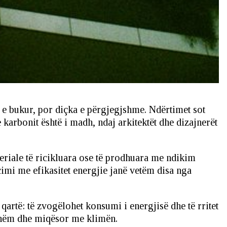
a e bukur, por diçka e përgjegjshme. Ndërtimet sot
karbonit është i madh, ndaj arkitektët dhe dizajnerët
eriale të ricikluara ose të prodhuara me ndikim
içimi me efikasitet energjie janë vetëm disa nga
qartë: të zvogëlohet konsumi i energjisë dhe të rritet
ueshëm dhe miqësor me klimën.