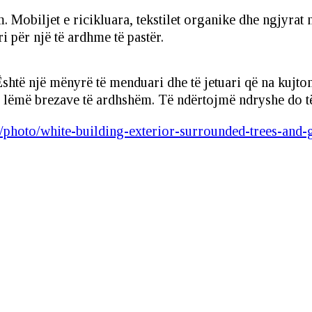
 Mobiljet e ricikluara, tekstilet organike dhe ngjyrat 
për një të ardhme të pastër.
Është një mënyrë të menduari dhe të jetuari që na kujto
’u lëmë brezave të ardhshëm. Të ndërtojmë ndryshe do t
/photo/white-building-exterior-surrounded-trees-and