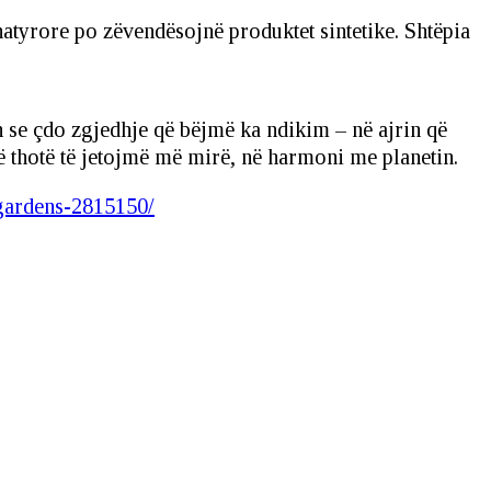
natyrore po zëvendësojnë produktet sintetike. Shtëpia
n se çdo zgjedhje që bëjmë ka ndikim – në ajrin që
ë thotë të jetojmë më mirë, në harmoni me planetin.
-gardens-2815150/