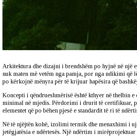
Arkitektura dhe dizajni i brendshëm po hyjnë në një e
nuk maten më vetëm nga pamja, por nga ndikimi që lënë
po kërkojnë mënyra për të krijuar hapësira që bashkëj
Koncepti i qëndrueshmërisë është kthyer në thelbin e
minimal në mjedis. Përdorimi i drurit të certifikuar, 
elementet që po bëhen pjesë e standardit të ri të ndërti
Në të njëjtën kohë, izolimi termik dhe menaxhimi i uji
jetëgjatësia e ndërtesës. Një ndërtim i mirëprojektua