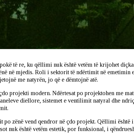
pokë të re, ku qëllimi nuk është vetëm të krijohet diçk
 në mjedis. Roli i sektorit të ndërtimit në emetimin e 
etojnë me natyrën, jo që e dëmtojnë atë.
 çdo projekti modern. Ndërtesat po projektohen me mat
paneleve diellore, sistemet e ventilimit natyral dhe ndr
mit.
t po zënë vend qendror në çdo projekt. Qëllimi është i 
r sot nuk është vetëm estetik, por funksional, i qëndr