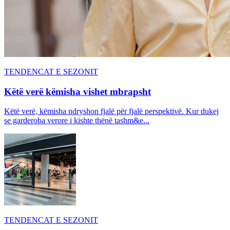
TENDENCAT E SEZONIT
Këtë verë këmisha vishet mbrapsht
Këtë verë, këmisha ndryshon fjalë për fjalë perspektivë. Kur dukej
se garderoba verore i kishte thënë tashm&e...
TENDENCAT E SEZONIT