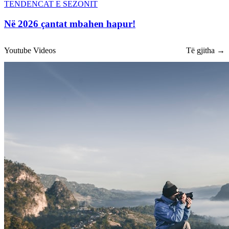
TENDENCAT E SEZONIT
Në 2026 çantat mbahen hapur!
Youtube Videos
Të gjitha →