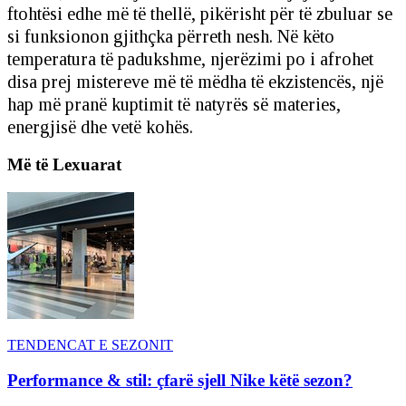
ftohtësi edhe më të thellë, pikërisht për të zbuluar se
si funksionon gjithçka përreth nesh. Në këto
temperatura të padukshme, njerëzimi po i afrohet
disa prej mistereve më të mëdha të ekzistencës, një
hap më pranë kuptimit të natyrës së materies,
energjisë dhe vetë kohës.
Më të Lexuarat
TENDENCAT E SEZONIT
Performance & stil: çfarë sjell Nike këtë sezon?