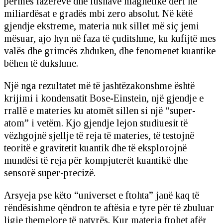
përmes lazerëve dhe fushave magnetike deri në
miliardësat e gradës mbi zero absolut. Në këtë
gjendje ekstreme, materia nuk sillet më siç jemi
mësuar, ajo hyn në faza të çuditshme, ku kufijtë mes
valës dhe grimcës zhduken, dhe fenomenet kuantike
bëhen të dukshme.
Një nga rezultatet më të jashtëzakonshme është
krijimi i kondensatit Bose-Einstein, një gjendje e
rrallë e materies ku atomët sillen si një “super-
atom” i vetëm. Kjo gjendje lejon studiuesit të
vëzhgojnë sjellje të reja të materies, të testojnë
teoritë e gravitetit kuantik dhe të eksplorojnë
mundësi të reja për kompjuterët kuantikë dhe
sensorë super-precizë.
Arsyeja pse këto “universet e ftohta” janë kaq të
rëndësishme qëndron te aftësia e tyre për të zbuluar
ligje themelore të natyrës. Kur materia ftohet afër