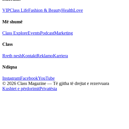
VIP
Class Life
Fashion & Beauty
Health
Love
Më shumë
Class Explore
Events
Podcast
Marketing
Class
Rreth nesh
Kontakt
Reklamo
Karriera
Ndiqna
Instagram
Facebook
YouTube
© 2026 Class Magazine — Të gjitha të drejtat e rezervuara
Kushtet e përdorimit
Privatësia