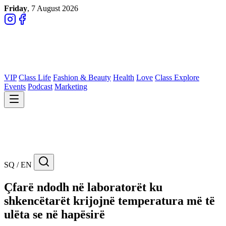
Friday
, 7 August 2026
VIP
Class Life
Fashion & Beauty
Health
Love
Class Explore
Events
Podcast
Marketing
SQ / EN
Çfarë ndodh në laboratorët ku
shkencëtarët krijojnë temperatura më të
ulëta se në hapësirë