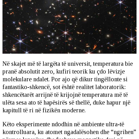
Në skajet më të largëta të universit, temperatura bie
pranë absolutit zero, kufiri teorik ku çdo lëvizje
molekulare ndalet. Por ajo që dikur tingëllonte si
fantastiko-shkencë, sot është realitet laboratorik:
shkencëtarët arrijnë të krijojnë temperatura më të
ulëta sesa ato të hapësirës së thellë, duke hapur një
kapitull të ri në fizikën moderne.
Këto eksperimente ndodhin në ambiente ultra-të
kontrolluara, ku atomet ngadalësohen dhe “ngrihen”